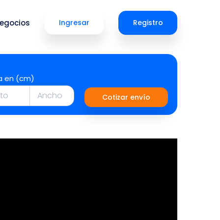
egocios
Ingresar
Registro
a en (cm)
Cotizar envío