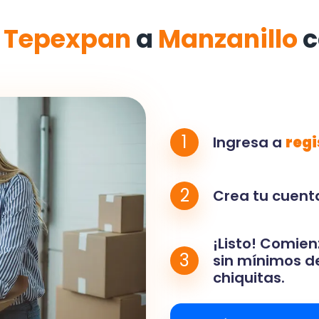
e
Tepexpan
a
Manzanillo
c
1
Ingresa a
regi
2
Crea tu cuenta
¡Listo! Comien
3
sin mínimos de
chiquitas.