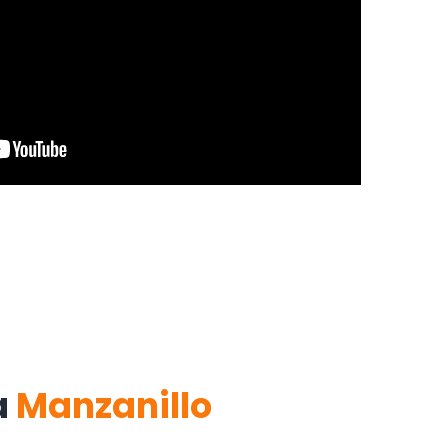
a
Manzanillo