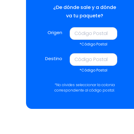
¿De dónde sale y a dónde
va tu paquete?
Origen
*Código Postal
Destino
*Código Postal
*No olvides seleccionar la colonia
correspondiente al código postal.