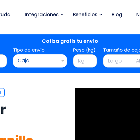
yuda
Integraciones
Beneficios
Blog
N
Cotiza gratis tu envío
Tipo de envío
Peso (kg)
Tamaño de caj
Caja
O
r