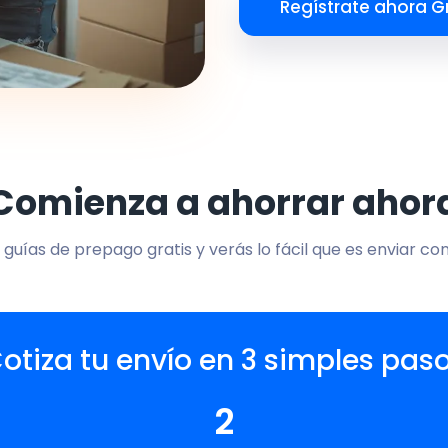
Regístrate ahora Gr
Comienza a ahorrar ahor
 guías de prepago gratis y verás lo fácil que es enviar co
otiza tu envío en 3 simples pas
2