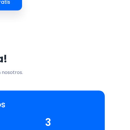
atis
a!
n nosotros.
os
3