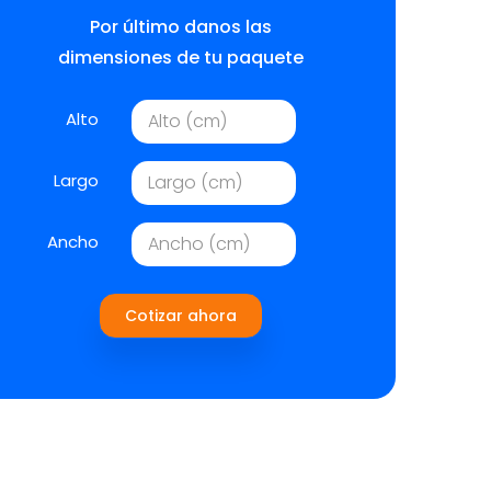
Por último danos las
dimensiones de tu paquete
Alto
Largo
Ancho
Cotizar ahora