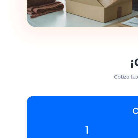
¡
Cotiza tus
C
1