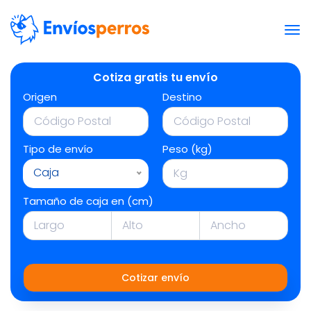
Cotiza gratis tu envío
Origen
Destino
Tipo de envío
Peso (kg)
Caja
Tamaño de caja en (cm)
Cotizar envío