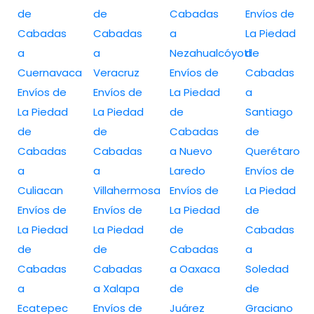
de
de
Cabadas
Envíos de
Cabadas
Cabadas
a
La Piedad
a
a
Nezahualcóyotl
de
Cuernavaca
Veracruz
Envíos de
Cabadas
Envíos de
Envíos de
La Piedad
a
La Piedad
La Piedad
de
Santiago
de
de
Cabadas
de
Cabadas
Cabadas
a Nuevo
Querétaro
a
a
Laredo
Envíos de
Culiacan
Villahermosa
Envíos de
La Piedad
Envíos de
Envíos de
La Piedad
de
La Piedad
La Piedad
de
Cabadas
de
de
Cabadas
a
Cabadas
Cabadas
a Oaxaca
Soledad
a
a Xalapa
de
de
Ecatepec
Envíos de
Juárez
Graciano