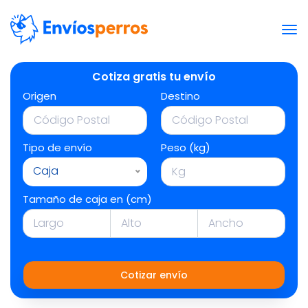
Cotiza gratis tu envío
Origen
Destino
Tipo de envío
Peso (kg)
Caja
Tamaño de caja en (cm)
Cotizar envío