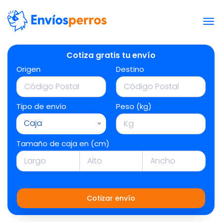
Cotiza gratis tu envío
Origen
Destino
Tipo de envío
Peso (kg)
Caja
Tamaño de caja en (cm)
Cotizar envío