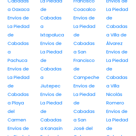
Cabadas
La Piedad
Francisco
Envíos de
a Oaxaca
de
Coacalco
La Piedad
Envíos de
Cabadas
Envíos de
de
La Piedad
a
La Piedad
Cabadas
de
Ixtapaluca
de
a Villa de
Cabadas
Envíos de
Cabadas
Álvarez
a
La Piedad
a San
Envíos de
Pachuca
de
Francisco
La Piedad
Envíos de
Cabadas
de
de
La Piedad
a
Campeche
Cabadas
de
Jiutepec
Envíos de
a Villa
Cabadas
Envíos de
La Piedad
Nicolás
a Playa
La Piedad
de
Romero
del
de
Cabadas
Envíos de
Carmen
Cabadas
a San
La Piedad
Envíos de
a Kanasín
José del
de