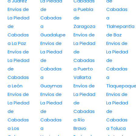
a Juarez
La Piedad
Cabadas
de
Envíos de
de
a Puebla
Cabadas
La Piedad
Cabadas
de
a
de
a
Zaragoza
Tlalnepantla
Cabadas
Guadalupe
Envíos de
de Baz
a La Paz
Envíos de
La Piedad
Envíos de
Envíos de
La Piedad
de
La Piedad
La Piedad
de
Cabadas
de
de
Cabadas
a Puerto
Cabadas
Cabadas
a
Vallarta
a
a León
Guaymas
Envíos de
Tlaquepaqu
Envíos de
Envíos de
La Piedad
Envíos de
La Piedad
La Piedad
de
La Piedad
de
de
Cabadas
de
Cabadas
Cabadas
a Río
Cabadas
a Los
a
Bravo
a Toluca