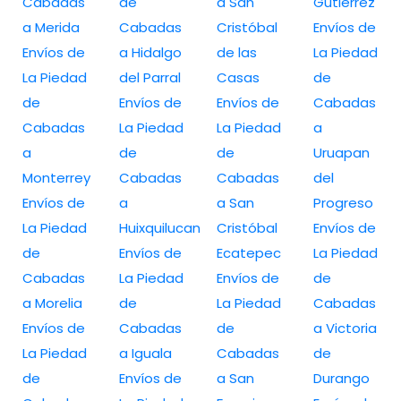
Cabadas
de
a San
Gutiérrez
a Merida
Cabadas
Cristóbal
Envíos de
Envíos de
a Hidalgo
de las
La Piedad
La Piedad
del Parral
Casas
de
de
Envíos de
Envíos de
Cabadas
Cabadas
La Piedad
La Piedad
a
a
de
de
Uruapan
Monterrey
Cabadas
Cabadas
del
Envíos de
a
a San
Progreso
La Piedad
Huixquilucan
Cristóbal
Envíos de
de
Envíos de
Ecatepec
La Piedad
Cabadas
La Piedad
Envíos de
de
a Morelia
de
La Piedad
Cabadas
Envíos de
Cabadas
de
a Victoria
La Piedad
a Iguala
Cabadas
de
de
Envíos de
a San
Durango