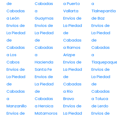
de
Cabadas
a Puerto
a
Cabadas
a
Vallarta
Tlalnepantla
a León
Guaymas
Envíos de
de Baz
Envíos de
Envíos de
La Piedad
Envíos de
La Piedad
La Piedad
de
La Piedad
de
de
Cabadas
de
Cabadas
Cabadas
a Ramos
Cabadas
a Los
a
Arizpe
a
Cabos
Hacienda
Envíos de
Tlaquepaqu
Envíos de
Santa Fe
La Piedad
Envíos de
La Piedad
Envíos de
de
La Piedad
de
La Piedad
Cabadas
de
Cabadas
de
a Río
Cabadas
a
Cabadas
Bravo
a Toluca
Manzanillo
a Heroica
Envíos de
de Lerdo
Envíos de
Matamoros
La Piedad
Envíos de