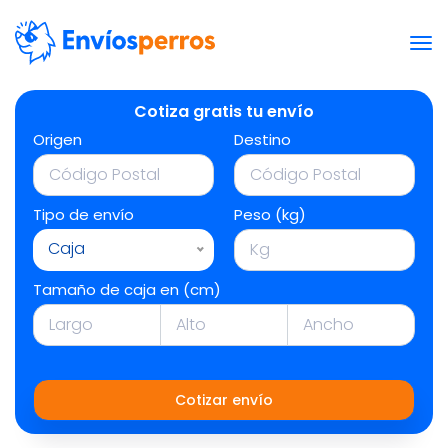
Cotiza gratis tu envío
Origen
Destino
Tipo de envío
Peso (kg)
Caja
Tamaño de caja en (cm)
Cotizar envío