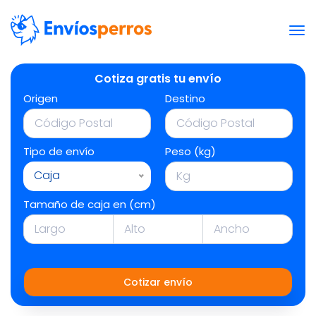
Cotiza gratis tu envío
Origen
Destino
Tipo de envío
Peso (kg)
Caja
Tamaño de caja en (cm)
Cotizar envío