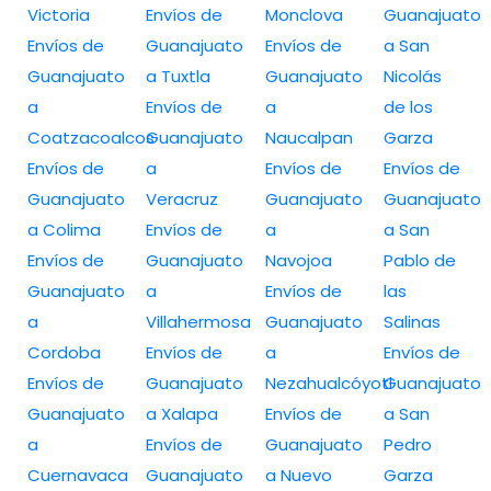
Victoria
Envíos de
Monclova
Guanajuato
Envíos de
Guanajuato
Envíos de
a San
Guanajuato
a Tuxtla
Guanajuato
Nicolás
a
Envíos de
a
de los
Coatzacoalcos
Guanajuato
Naucalpan
Garza
Envíos de
a
Envíos de
Envíos de
Guanajuato
Veracruz
Guanajuato
Guanajuato
a Colima
Envíos de
a
a San
Envíos de
Guanajuato
Navojoa
Pablo de
Guanajuato
a
Envíos de
las
a
Villahermosa
Guanajuato
Salinas
Cordoba
Envíos de
a
Envíos de
Envíos de
Guanajuato
Nezahualcóyotl
Guanajuato
Guanajuato
a Xalapa
Envíos de
a San
a
Envíos de
Guanajuato
Pedro
Cuernavaca
Guanajuato
a Nuevo
Garza