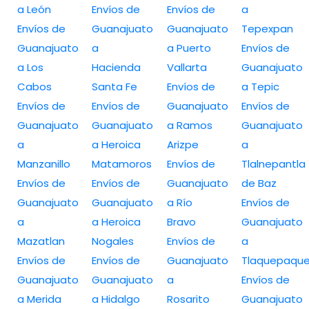
a León
Envíos de
Envíos de
a
Envíos de
Guanajuato
Guanajuato
Tepexpan
Guanajuato
a
a Puerto
Envíos de
a Los
Hacienda
Vallarta
Guanajuato
Cabos
Santa Fe
Envíos de
a Tepic
Envíos de
Envíos de
Guanajuato
Envíos de
Guanajuato
Guanajuato
a Ramos
Guanajuato
a
a Heroica
Arizpe
a
Manzanillo
Matamoros
Envíos de
Tlalnepantla
Envíos de
Envíos de
Guanajuato
de Baz
Guanajuato
Guanajuato
a Río
Envíos de
a
a Heroica
Bravo
Guanajuato
Mazatlan
Nogales
Envíos de
a
Envíos de
Envíos de
Guanajuato
Tlaquepaqu
Guanajuato
Guanajuato
a
Envíos de
a Merida
a Hidalgo
Rosarito
Guanajuato