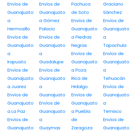
Envíos de
Envíos de
Pachuca
Graciano
Guanajuato
Guanajuato
de Soto
Sánchez
a
a Gómez
Envíos de
Envíos de
Hermosillo
Palacio
Guanajuato
Guanajuato
Envíos de
Envíos de
a Piedras
a
Guanajuato
Guanajuato
Negras
Tapachula
a
a
Envíos de
Envíos de
Irapuato
Guadalupe
Guanajuato
Guanajuato
Envíos de
Envíos de
a Poza
a
Guanajuato
Guanajuato
Rica de
Tehuacán
a Juarez
a
Hidalgo
Envíos de
Envíos de
Guanajuato
Envíos de
Guanajuato
Guanajuato
Envíos de
Guanajuato
a
a La Paz
Guanajuato
a Puebla
Temixco
Envíos de
a
de
Envíos de
Guanajuato
Guaymas
Zaragoza
Guanajuato