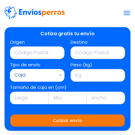
Cotiza gratis tu envío
Origen
Destino
Tipo de envío
Peso (kg)
Caja
Tamaño de caja en (cm)
Cotizar envío