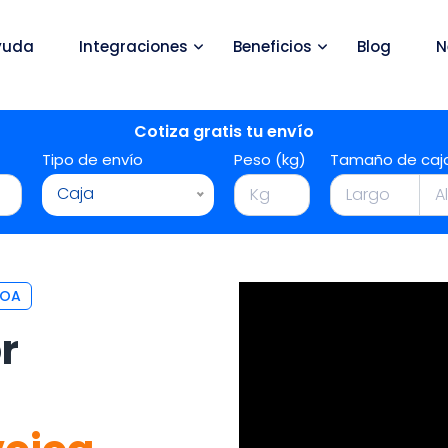
yuda
Integraciones
Beneficios
Blog
N
Cotiza gratis tu envío
Tipo de envío
Peso (kg)
Tamaño de caj
Caja
JOA
r