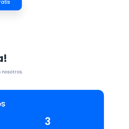
atis
a!
n nosotros.
os
3