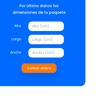
Por último danos las
dimensiones de tu paquete
Alto
Largo
Ancho
Cotizar ahora