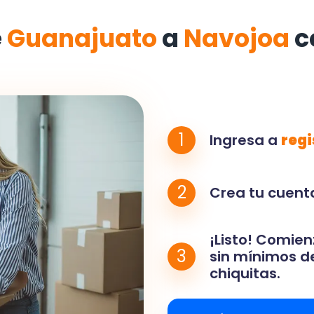
e
Guanajuato
a
Navojoa
c
1
Ingresa a
regi
2
Crea tu cuenta
¡Listo! Comien
3
sin mínimos de
chiquitas.