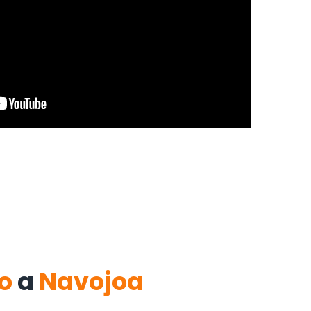
o
a
Navojoa