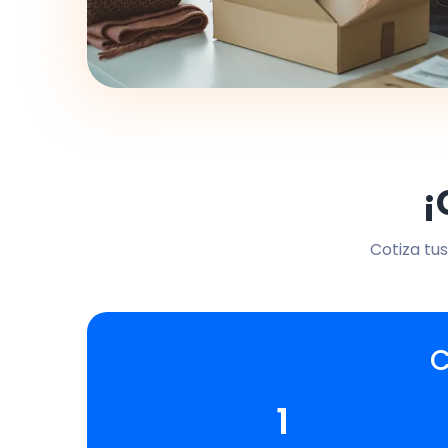
¡
Cotiza tus
C
1