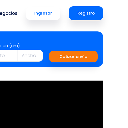
egocios
Ingresar
Registro
a en (cm)
Cotizar envío