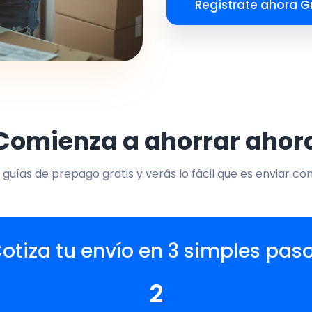
Regístrate ahora Gr
Comienza a ahorrar ahor
 guías de prepago gratis y verás lo fácil que es enviar co
otiza tu envío en 3 simples pas
2