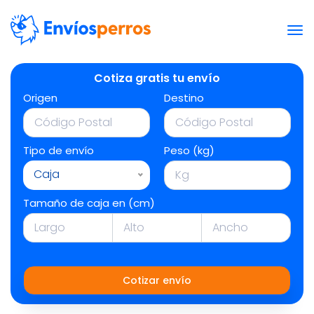
Cotiza gratis tu envío
Origen
Destino
Tipo de envío
Peso (kg)
Caja
Tamaño de caja en (cm)
Cotizar envío