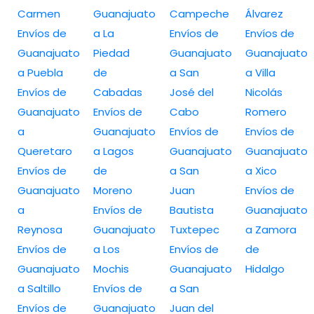
Carmen
Guanajuato
Campeche
Álvarez
Envíos de
a La
Envíos de
Envíos de
Guanajuato
Piedad
Guanajuato
Guanajuato
a Puebla
de
a San
a Villa
Envíos de
Cabadas
José del
Nicolás
Guanajuato
Envíos de
Cabo
Romero
a
Guanajuato
Envíos de
Envíos de
Queretaro
a Lagos
Guanajuato
Guanajuato
Envíos de
de
a San
a Xico
Guanajuato
Moreno
Juan
Envíos de
a
Envíos de
Bautista
Guanajuato
Reynosa
Guanajuato
Tuxtepec
a Zamora
Envíos de
a Los
Envíos de
de
Guanajuato
Mochis
Guanajuato
Hidalgo
a Saltillo
Envíos de
a San
Envíos de
Guanajuato
Juan del