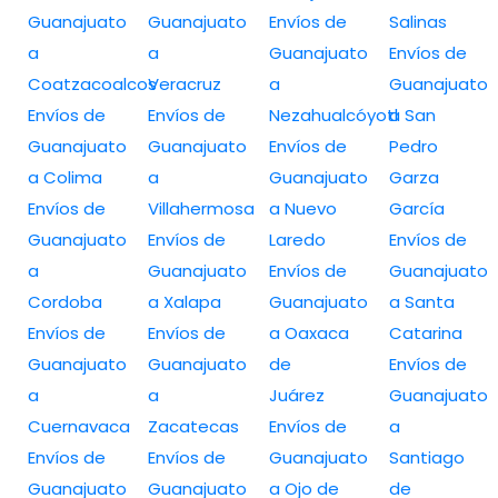
Guanajuato
Guanajuato
Envíos de
Salinas
a
a
Guanajuato
Envíos de
Coatzacoalcos
Veracruz
a
Guanajuato
Envíos de
Envíos de
Nezahualcóyotl
a San
Guanajuato
Guanajuato
Envíos de
Pedro
a Colima
a
Guanajuato
Garza
Envíos de
Villahermosa
a Nuevo
García
Guanajuato
Envíos de
Laredo
Envíos de
a
Guanajuato
Envíos de
Guanajuato
Cordoba
a Xalapa
Guanajuato
a Santa
Envíos de
Envíos de
a Oaxaca
Catarina
Guanajuato
Guanajuato
de
Envíos de
a
a
Juárez
Guanajuato
Cuernavaca
Zacatecas
Envíos de
a
Envíos de
Envíos de
Guanajuato
Santiago
Guanajuato
Guanajuato
a Ojo de
de