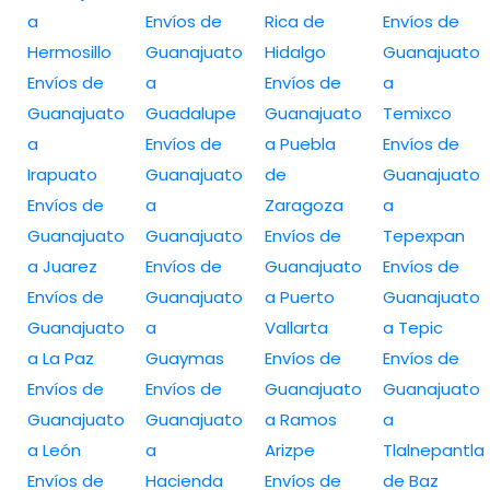
a
Envíos de
Rica de
Envíos de
Hermosillo
Guanajuato
Hidalgo
Guanajuato
Envíos de
a
Envíos de
a
Guanajuato
Guadalupe
Guanajuato
Temixco
a
Envíos de
a Puebla
Envíos de
Irapuato
Guanajuato
de
Guanajuato
Envíos de
a
Zaragoza
a
Guanajuato
Guanajuato
Envíos de
Tepexpan
a Juarez
Envíos de
Guanajuato
Envíos de
Envíos de
Guanajuato
a Puerto
Guanajuato
Guanajuato
a
Vallarta
a Tepic
a La Paz
Guaymas
Envíos de
Envíos de
Envíos de
Envíos de
Guanajuato
Guanajuato
Guanajuato
Guanajuato
a Ramos
a
a León
a
Arizpe
Tlalnepantla
Envíos de
Hacienda
Envíos de
de Baz