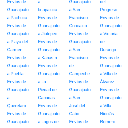
Envíos de
a
Guanajuato
del
Guanajuato
Ixtapaluca
a San
Progreso
a Pachuca
Envíos de
Francisco
Envíos de
Envíos de
Guanajuato
Coacalco
Guanajuato
Guanajuato
a Jiutepec
Envíos de
a Victoria
a Playa del
Envíos de
Guanajuato
de
Carmen
Guanajuato
a San
Durango
Envíos de
a Kanasín
Francisco
Envíos de
Guanajuato
Envíos de
de
Guanajuato
a Puebla
Guanajuato
Campeche
a Villa de
Envíos de
a La
Envíos de
Álvarez
Guanajuato
Piedad de
Guanajuato
Envíos de
a
Cabadas
a San
Guanajuato
Queretaro
Envíos de
José del
a Villa
Envíos de
Guanajuato
Cabo
Nicolás
Guanajuato
a Lagos de
Envíos de
Romero