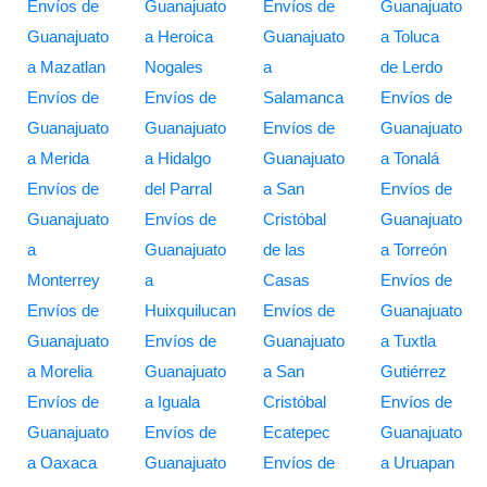
Envíos de
Guanajuato
Envíos de
Guanajuato
Guanajuato
a Heroica
Guanajuato
a Toluca
a Mazatlan
Nogales
a
de Lerdo
Envíos de
Envíos de
Salamanca
Envíos de
Guanajuato
Guanajuato
Envíos de
Guanajuato
a Merida
a Hidalgo
Guanajuato
a Tonalá
Envíos de
del Parral
a San
Envíos de
Guanajuato
Envíos de
Cristóbal
Guanajuato
a
Guanajuato
de las
a Torreón
Monterrey
a
Casas
Envíos de
Envíos de
Huixquilucan
Envíos de
Guanajuato
Guanajuato
Envíos de
Guanajuato
a Tuxtla
a Morelia
Guanajuato
a San
Gutiérrez
Envíos de
a Iguala
Cristóbal
Envíos de
Guanajuato
Envíos de
Ecatepec
Guanajuato
a Oaxaca
Guanajuato
Envíos de
a Uruapan