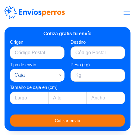
Cotiza gratis tu envío
Origen
Destino
Tipo de envío
Peso (kg)
Caja
Tamaño de caja en (cm)
Cotizar envío