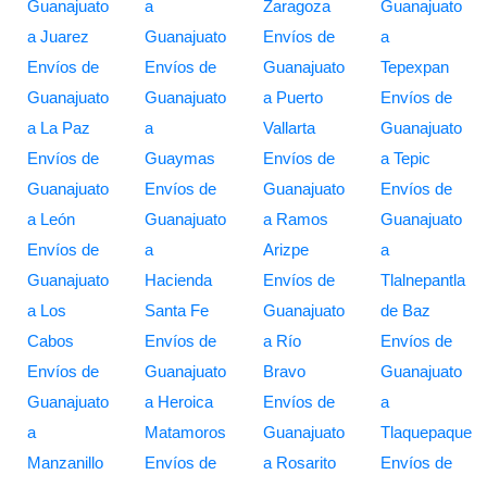
Guanajuato
a
Zaragoza
Guanajuato
a Juarez
Guanajuato
Envíos de
a
Envíos de
Envíos de
Guanajuato
Tepexpan
Guanajuato
Guanajuato
a Puerto
Envíos de
a La Paz
a
Vallarta
Guanajuato
Envíos de
Guaymas
Envíos de
a Tepic
Guanajuato
Envíos de
Guanajuato
Envíos de
a León
Guanajuato
a Ramos
Guanajuato
Envíos de
a
Arizpe
a
Guanajuato
Hacienda
Envíos de
Tlalnepantla
a Los
Santa Fe
Guanajuato
de Baz
Cabos
Envíos de
a Río
Envíos de
Envíos de
Guanajuato
Bravo
Guanajuato
Guanajuato
a Heroica
Envíos de
a
a
Matamoros
Guanajuato
Tlaquepaque
Manzanillo
Envíos de
a Rosarito
Envíos de