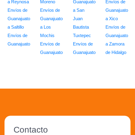
a Reynosa
Moreno
Guanajuato
Envíos de
Envíos de
Envíos de
a San
Guanajuato
Guanajuato
Guanajuato
Juan
a Xico
a Saltillo
a Los
Bautista
Envíos de
Envíos de
Mochis
Tuxtepec
Guanajuato
Guanajuato
Envíos de
Envíos de
a Zamora
Guanajuato
Guanajuato
de Hidalgo
Contacto