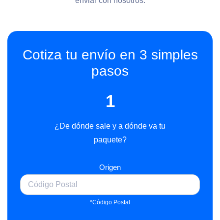
enviar con nosotros.
Cotiza tu envío en 3 simples
pasos
1
¿De dónde sale y a dónde va tu
paquete?
Origen
*Código Postal