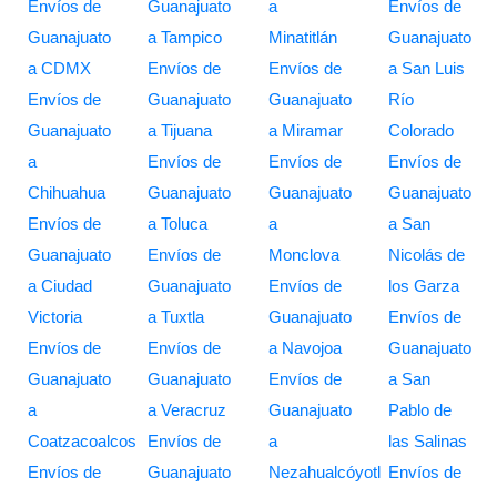
Envíos de
Guanajuato
a
Envíos de
Guanajuato
a Tampico
Minatitlán
Guanajuato
a CDMX
Envíos de
Envíos de
a San Luis
Envíos de
Guanajuato
Guanajuato
Río
Guanajuato
a Tijuana
a Miramar
Colorado
a
Envíos de
Envíos de
Envíos de
Chihuahua
Guanajuato
Guanajuato
Guanajuato
Envíos de
a Toluca
a
a San
Guanajuato
Envíos de
Monclova
Nicolás de
a Ciudad
Guanajuato
Envíos de
los Garza
Victoria
a Tuxtla
Guanajuato
Envíos de
Envíos de
Envíos de
a Navojoa
Guanajuato
Guanajuato
Guanajuato
Envíos de
a San
a
a Veracruz
Guanajuato
Pablo de
Coatzacoalcos
Envíos de
a
las Salinas
Envíos de
Guanajuato
Nezahualcóyotl
Envíos de