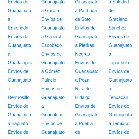
Envíos de
Guanajuato
Guanajuato
a Soledad
Guanajuato
a García
a Pachuca
de
a
Envíos de
de Soto
Graciano
Ensenada
Guanajuato
Envíos de
Sánchez
Envíos de
a General
Guanajuato
Envíos de
Guanajuato
Escobedo
a Piedras
Guanajuato
a
Envíos de
Negras
a
Guadalajara
Guanajuato
Envíos de
Tapachula
Envíos de
a Gómez
Guanajuato
Envíos de
Guanajuato
Palacio
a Poza
Guanajuato
a
Envíos de
Rica de
a
Hermosillo
Guanajuato
Hidalgo
Tehuacán
Envíos de
a
Envíos de
Envíos de
Guanajuato
Guadalupe
Guanajuato
Guanajuato
a Irapuato
Envíos de
a Puebla
a Temixco
Envíos de
Guanajuato
de
Envíos de