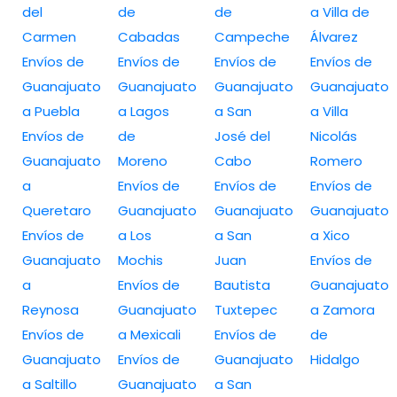
del
de
de
a Villa de
Carmen
Cabadas
Campeche
Álvarez
Envíos de
Envíos de
Envíos de
Envíos de
Guanajuato
Guanajuato
Guanajuato
Guanajuato
a Puebla
a Lagos
a San
a Villa
Envíos de
de
José del
Nicolás
Guanajuato
Moreno
Cabo
Romero
a
Envíos de
Envíos de
Envíos de
Queretaro
Guanajuato
Guanajuato
Guanajuato
Envíos de
a Los
a San
a Xico
Guanajuato
Mochis
Juan
Envíos de
a
Envíos de
Bautista
Guanajuato
Reynosa
Guanajuato
Tuxtepec
a Zamora
Envíos de
a Mexicali
Envíos de
de
Guanajuato
Envíos de
Guanajuato
Hidalgo
a Saltillo
Guanajuato
a San