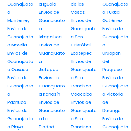
Guanajuato
a Iguala
de las
Guanajuato
a
Envíos de
Casas
a Tuxtla
Monterrey
Guanajuato
Envíos de
Gutiérrez
Envíos de
a
Guanajuato
Envíos de
Guanajuato
Ixtapaluca
a San
Guanajuato
a Morelia
Envíos de
Cristóbal
a
Envíos de
Guanajuato
Ecatepec
Uruapan
Guanajuato
a
Envíos de
del
a Oaxaca
Jiutepec
Guanajuato
Progreso
Envíos de
Envíos de
a San
Envíos de
Guanajuato
Guanajuato
Francisco
Guanajuato
a
a Kanasín
Coacalco
a Victoria
Pachuca
Envíos de
Envíos de
de
Envíos de
Guanajuato
Guanajuato
Durango
Guanajuato
a La
a San
Envíos de
a Playa
Piedad
Francisco
Guanajuato