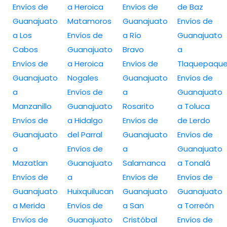
Envíos de
a Heroica
Envíos de
de Baz
Guanajuato
Matamoros
Guanajuato
Envíos de
a Los
Envíos de
a Río
Guanajuato
Cabos
Guanajuato
Bravo
a
Envíos de
a Heroica
Envíos de
Tlaquepaqu
Guanajuato
Nogales
Guanajuato
Envíos de
a
Envíos de
a
Guanajuato
Manzanillo
Guanajuato
Rosarito
a Toluca
Envíos de
a Hidalgo
Envíos de
de Lerdo
Guanajuato
del Parral
Guanajuato
Envíos de
a
Envíos de
a
Guanajuato
Mazatlan
Guanajuato
Salamanca
a Tonalá
Envíos de
a
Envíos de
Envíos de
Guanajuato
Huixquilucan
Guanajuato
Guanajuato
a Merida
Envíos de
a San
a Torreón
Envíos de
Guanajuato
Cristóbal
Envíos de