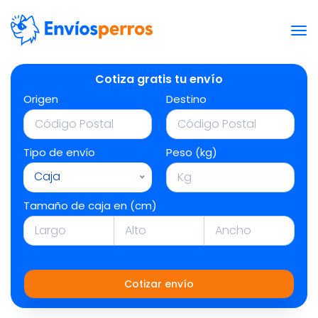
Cotiza gratis tu envío
Origen
Destino
Tipo de envío
Peso (kg)
Caja
Tamaño de caja en (cm)
Cotizar envío