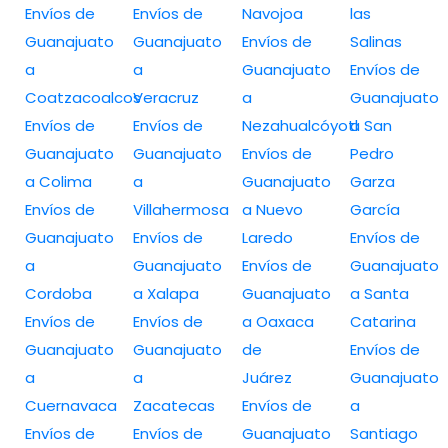
Envíos de
Envíos de
Navojoa
las
Guanajuato
Guanajuato
Envíos de
Salinas
a
a
Guanajuato
Envíos de
Coatzacoalcos
Veracruz
a
Guanajuato
Envíos de
Envíos de
Nezahualcóyotl
a San
Guanajuato
Guanajuato
Envíos de
Pedro
a Colima
a
Guanajuato
Garza
Envíos de
Villahermosa
a Nuevo
García
Guanajuato
Envíos de
Laredo
Envíos de
a
Guanajuato
Envíos de
Guanajuato
Cordoba
a Xalapa
Guanajuato
a Santa
Envíos de
Envíos de
a Oaxaca
Catarina
Guanajuato
Guanajuato
de
Envíos de
a
a
Juárez
Guanajuato
Cuernavaca
Zacatecas
Envíos de
a
Envíos de
Envíos de
Guanajuato
Santiago