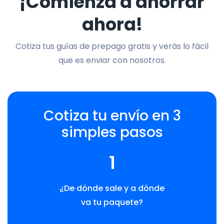
¡Comienza a ahorrar
ahora!
Cotiza tus guías de prepago gratis y verás lo fácil
que es enviar con nosotros.
Cotiza tu envío en 3
simples pasos
1
¿De dónde sale y a dónde
va tu paquete?