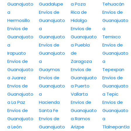
Guanajuato
Guadalupe
a Poza
Tehuacán
a
Envíos de
Rica de
Envíos de
Hermosillo
Guanajuato
Hidalgo
Guanajuato
Envíos de
a
Envíos de
a
Guanajuato
Guanajuato
Guanajuato
Temixco
a
Envíos de
a Puebla
Envíos de
Irapuato
Guanajuato
de
Guanajuato
Envíos de
a
Zaragoza
a
Guanajuato
Guaymas
Envíos de
Tepexpan
a Juarez
Envíos de
Guanajuato
Envíos de
Envíos de
Guanajuato
a Puerto
Guanajuato
Guanajuato
a
Vallarta
a Tepic
a La Paz
Hacienda
Envíos de
Envíos de
Envíos de
Santa Fe
Guanajuato
Guanajuato
Guanajuato
Envíos de
a Ramos
a
a León
Guanajuato
Arizpe
Tlalnepantla