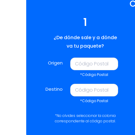
C
1
¿De dónde sale y a dónde
va tu paquete?
Origen
*Código Postal
Destino
*Código Postal
*No olvides seleccionar la colonia
correspondiente al código postal.