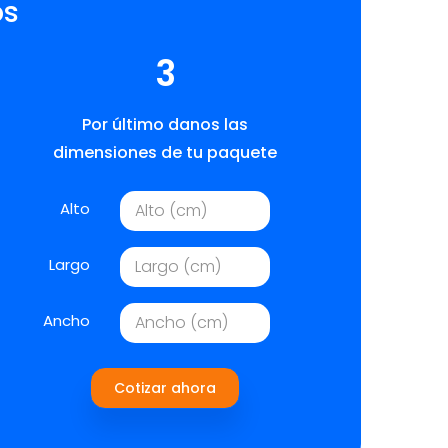
os
3
Por último danos las
dimensiones de tu paquete
Alto
Largo
Ancho
Cotizar ahora