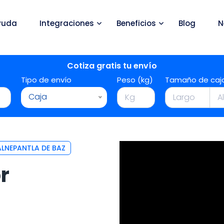
yuda
Integraciones
Beneficios
Blog
N
Cotiza gratis tu envío
Tipo de envío
Peso (kg)
Tamaño de caj
Caja
LNEPANTLA DE BAZ
r