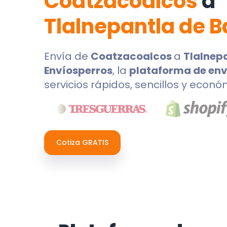
Coatzacoalcos
a
Tlalnepantla de B
Envía de
Coatzacoalcos
a
Tlalnep
Envíosperros
, la
plataforma de env
servicios rápidos, sencillos y econó
Cotiza GRATIS