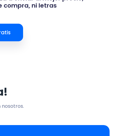
 compra, ni letras
atis
a!
n nosotros.