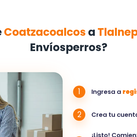
e
Coatzacoalcos
a
Tlalne
Envíosperros?
1
Ingresa a
regi
2
Crea tu cuenta
¡Listo! Comien