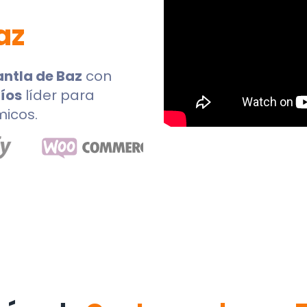
az
antla de Baz
con
íos
líder para
micos.