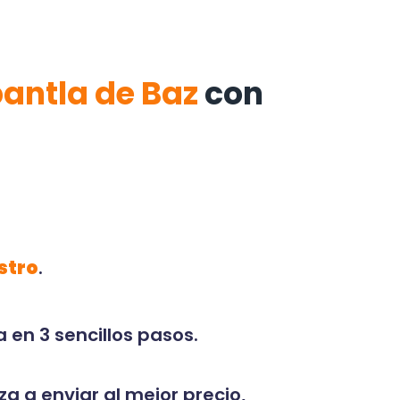
pantla de Baz
con
stro
.
 en 3 sencillos pasos.
za a enviar al mejor precio,