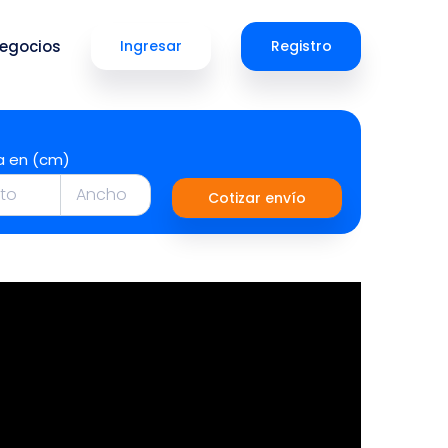
egocios
Ingresar
Registro
a en (cm)
Cotizar envío