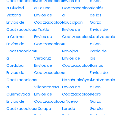
Coatzacoalcos
Coatzacoalcos
Envíos de
a San
a Ciudad
a Toluca
Coatzacoalcos
Nicolás
Victoria
Envíos de
a
de los
Envíos de
Coatzacoalcos
Naucalpan
Garza
Coatzacoalcos
a Tuxtla
Envíos de
Envíos de
a Colima
Envíos de
Coatzacoalcos
Coatzacoalc
Envíos de
Coatzacoalcos
a
a San
Coatzacoalcos
a
Navojoa
Pablo de
a
Veracruz
Envíos de
las
Cordoba
Envíos de
Coatzacoalcos
Salinas
Envíos de
Coatzacoalcos
a
Envíos de
Coatzacoalcos
a
Nezahualcóyotl
Coatzacoalc
a
Villahermosa
Envíos de
a San
Cuernavaca
Envíos de
Coatzacoalcos
Pedro
Envíos de
Coatzacoalcos
a Nuevo
Garza
Coatzacoalcos
a Xalapa
Laredo
García