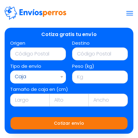
Cotiza gratis tu envío
Origen
Destino
Tipo de envío
Peso (kg)
Caja
Tamaño de caja en (cm)
Cotizar envío