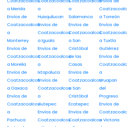
Coatzacoalcos
Coatzacoalcos
Coatzacoalcos
Envíos de
a Merida
a
a
Coatzacoalc
Envíos de
Huixquilucan
Salamanca
a Torreón
Coatzacoalcos
Envíos de
Envíos de
Envíos de
a
Coatzacoalcos
Coatzacoalcos
Coatzacoalc
Monterrey
a Iguala
a San
a Tuxtla
Envíos de
Envíos de
Cristóbal
Gutiérrez
Coatzacoalcos
Coatzacoalcos
de las
Envíos de
a Morelia
a
Casas
Coatzacoalc
Envíos de
Ixtapaluca
Envíos de
a
Coatzacoalcos
Envíos de
Coatzacoalcos
Uruapan
a Oaxaca
Coatzacoalcos
a San
del
Envíos de
a
Cristóbal
Progreso
Coatzacoalcos
Jiutepec
Ecatepec
Envíos de
a
Envíos de
Envíos de
Coatzacoalc
Pachuca
Coatzacoalcos
Coatzacoalcos
a Victoria