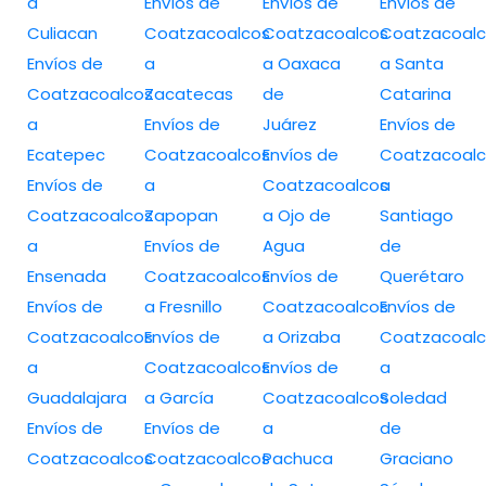
a
Envíos de
Envíos de
Envíos de
Culiacan
Coatzacoalcos
Coatzacoalcos
Coatzacoalc
Envíos de
a
a Oaxaca
a Santa
Coatzacoalcos
Zacatecas
de
Catarina
a
Envíos de
Juárez
Envíos de
Ecatepec
Coatzacoalcos
Envíos de
Coatzacoalc
Envíos de
a
Coatzacoalcos
a
Coatzacoalcos
Zapopan
a Ojo de
Santiago
a
Envíos de
Agua
de
Ensenada
Coatzacoalcos
Envíos de
Querétaro
Envíos de
a Fresnillo
Coatzacoalcos
Envíos de
Coatzacoalcos
Envíos de
a Orizaba
Coatzacoalc
a
Coatzacoalcos
Envíos de
a
Guadalajara
a García
Coatzacoalcos
Soledad
Envíos de
Envíos de
a
de
Coatzacoalcos
Coatzacoalcos
Pachuca
Graciano