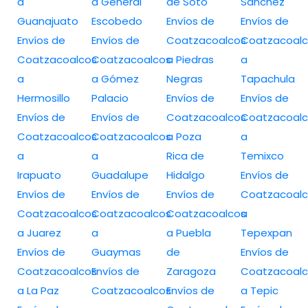
a
a General
de Soto
Sánchez
Guanajuato
Escobedo
Envíos de
Envíos de
Envíos de
Envíos de
Coatzacoalcos
Coatzacoalc
Coatzacoalcos
Coatzacoalcos
a Piedras
a
a
a Gómez
Negras
Tapachula
Hermosillo
Palacio
Envíos de
Envíos de
Envíos de
Envíos de
Coatzacoalcos
Coatzacoalc
Coatzacoalcos
Coatzacoalcos
a Poza
a
a
a
Rica de
Temixco
Irapuato
Guadalupe
Hidalgo
Envíos de
Envíos de
Envíos de
Envíos de
Coatzacoalc
Coatzacoalcos
Coatzacoalcos
Coatzacoalcos
a
a Juarez
a
a Puebla
Tepexpan
Envíos de
Guaymas
de
Envíos de
Coatzacoalcos
Envíos de
Zaragoza
Coatzacoalc
a La Paz
Coatzacoalcos
Envíos de
a Tepic