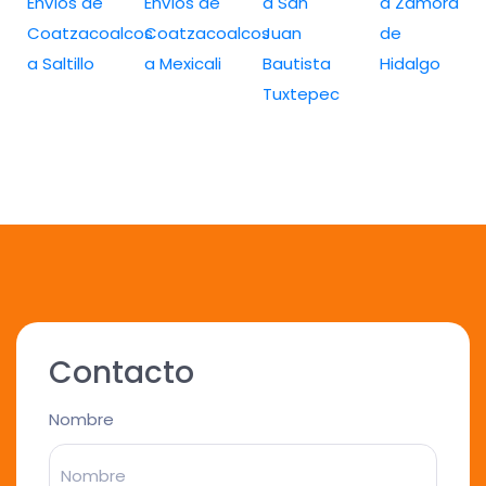
Envíos de
Envíos de
a San
a Zamora
Coatzacoalcos
Coatzacoalcos
Juan
de
a Saltillo
a Mexicali
Bautista
Hidalgo
Tuxtepec
Contacto
Nombre