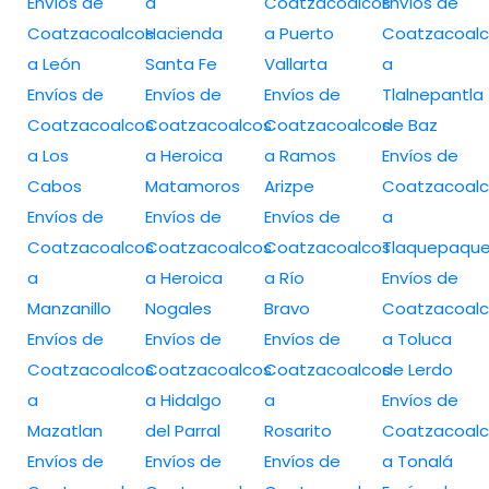
Envíos de
a
Coatzacoalcos
Envíos de
Coatzacoalcos
Hacienda
a Puerto
Coatzacoalc
a León
Santa Fe
Vallarta
a
Envíos de
Envíos de
Envíos de
Tlalnepantla
Coatzacoalcos
Coatzacoalcos
Coatzacoalcos
de Baz
a Los
a Heroica
a Ramos
Envíos de
Cabos
Matamoros
Arizpe
Coatzacoalc
Envíos de
Envíos de
Envíos de
a
Coatzacoalcos
Coatzacoalcos
Coatzacoalcos
Tlaquepaqu
a
a Heroica
a Río
Envíos de
Manzanillo
Nogales
Bravo
Coatzacoalc
Envíos de
Envíos de
Envíos de
a Toluca
Coatzacoalcos
Coatzacoalcos
Coatzacoalcos
de Lerdo
a
a Hidalgo
a
Envíos de
Mazatlan
del Parral
Rosarito
Coatzacoalc
Envíos de
Envíos de
Envíos de
a Tonalá