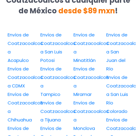
Coatzacoalcos a cualquier parte
de México
desde $89 mxn
!
Envíos de
Envíos de
Envíos de
Envíos de
Coatzacoalcos
Coatzacoalcos
Coatzacoalcos
Coatzacoalc
a
a San Luis
a
a San
Acapulco
Potosi
Minatitlán
Juan del
Envíos de
Envíos de
Envíos de
Río
Coatzacoalcos
Coatzacoalcos
Coatzacoalcos
Envíos de
a CDMX
a
a
Coatzacoalc
Envíos de
Tampico
Miramar
a San Luis
Coatzacoalcos
Envíos de
Envíos de
Río
a
Coatzacoalcos
Coatzacoalcos
Colorado
Chihuahua
a Tijuana
a
Envíos de
Envíos de
Envíos de
Monclova
Coatzacoalc