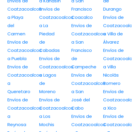
Envíos de
a Kanasín
a San
de
Coatzacoalcos
Envíos de
Francisco
Durango
a Playa
Coatzacoalcos
Coacalco
Envíos de
del
a La
Envíos de
Coatzacoalc
Carmen
Piedad
Coatzacoalcos
a Villa de
Envíos de
de
a San
Álvarez
Coatzacoalcos
Cabadas
Francisco
Envíos de
a Puebla
Envíos de
de
Coatzacoalc
Envíos de
Coatzacoalcos
Campeche
a Villa
Coatzacoalcos
a Lagos
Envíos de
Nicolás
a
de
Coatzacoalcos
Romero
Queretaro
Moreno
a San
Envíos de
Envíos de
Envíos de
José del
Coatzacoalc
Coatzacoalcos
Coatzacoalcos
Cabo
a Xico
a
a Los
Envíos de
Envíos de
Reynosa
Mochis
Coatzacoalcos
Coatzacoalc