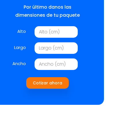
Por último danos las
dimensiones de tu paquete
Alto
Largo
Ancho
Cotizar ahora