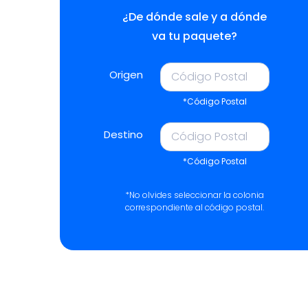
¿De dónde sale y a dónde
va tu paquete?
Origen
*Código Postal
Destino
*Código Postal
*No olvides seleccionar la colonia
correspondiente al código postal.