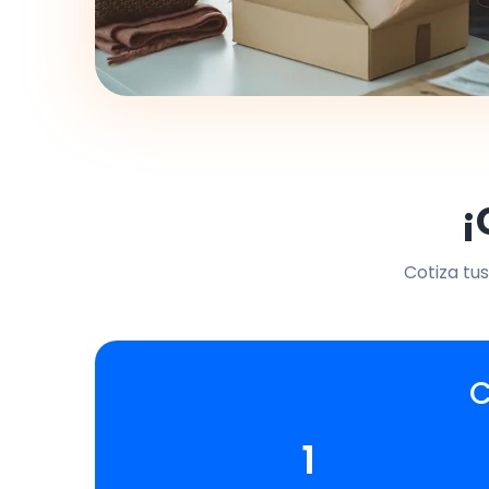
¡
Cotiza tus
C
1