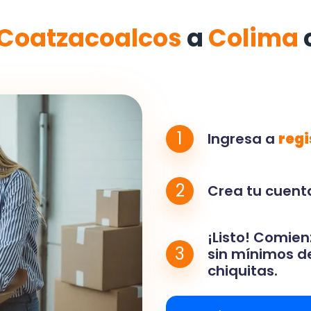
Coatzacoalcos
a
Colima
1
Ingresa a
regi
2
Crea tu cuenta
¡Listo! Comien
3
sin mínimos de
chiquitas.