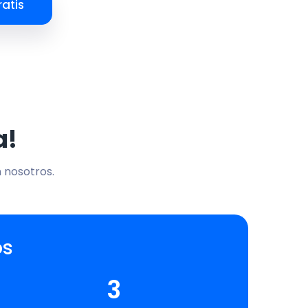
atis
a!
n nosotros.
os
3