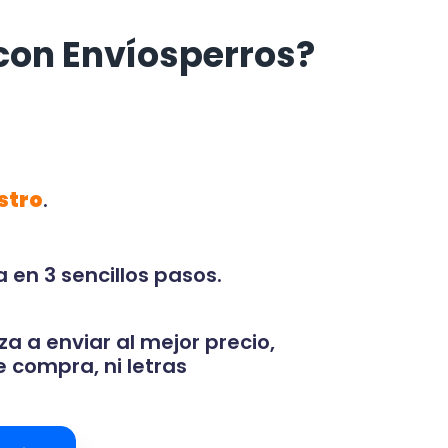
con Envíosperros?
stro
.
 en 3 sencillos pasos.
za a enviar al mejor precio,
 compra, ni letras