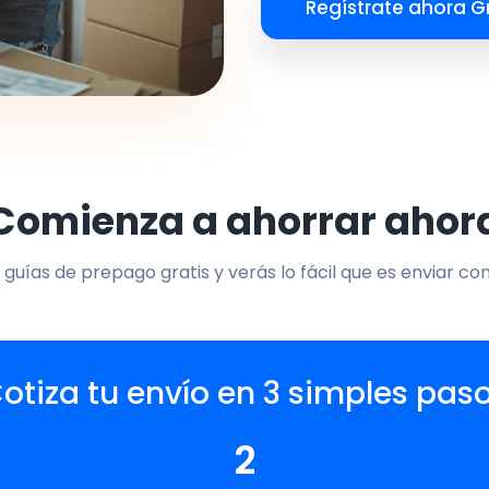
Regístrate ahora Gr
Comienza a ahorrar ahor
 guías de prepago gratis y verás lo fácil que es enviar co
otiza tu envío en 3 simples pas
2