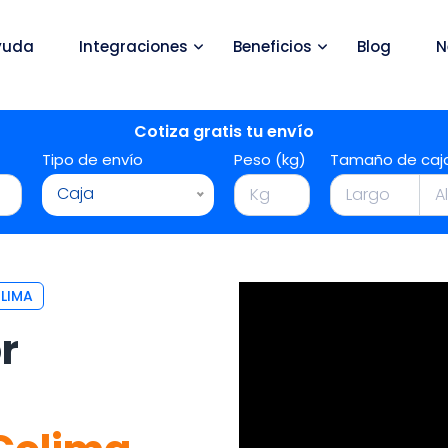
yuda
Integraciones
Beneficios
Blog
N
Cotiza gratis tu envío
Tipo de envío
Peso (kg)
Tamaño de caj
Caja
LIMA
r