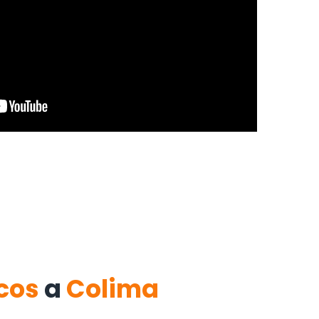
cos
a
Colima