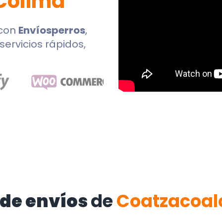
Colima
con
Envíosperros
,
servicios rápidos,
 de envíos
de
Coatzacoal