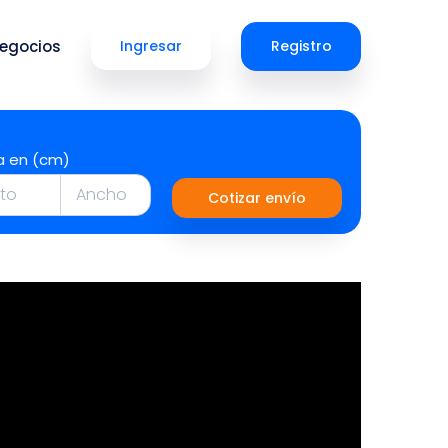
egocios
Ingresar
Registro
a en (cm)
Cotizar envío