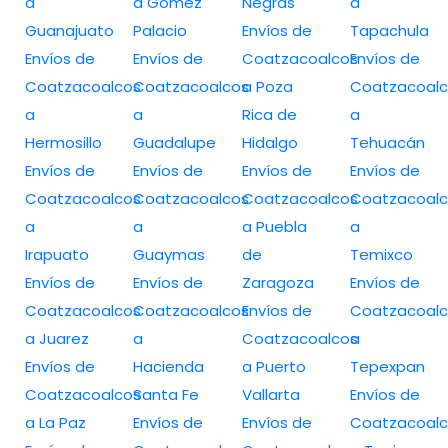
a
a Gómez
Negras
a
Guanajuato
Palacio
Envíos de
Tapachula
Envíos de
Envíos de
Coatzacoalcos
Envíos de
Coatzacoalcos
Coatzacoalcos
a Poza
Coatzacoalc
a
a
Rica de
a
Hermosillo
Guadalupe
Hidalgo
Tehuacán
Envíos de
Envíos de
Envíos de
Envíos de
Coatzacoalcos
Coatzacoalcos
Coatzacoalcos
Coatzacoalc
a
a
a Puebla
a
Irapuato
Guaymas
de
Temixco
Envíos de
Envíos de
Zaragoza
Envíos de
Coatzacoalcos
Coatzacoalcos
Envíos de
Coatzacoalc
a Juarez
a
Coatzacoalcos
a
Envíos de
Hacienda
a Puerto
Tepexpan
Coatzacoalcos
Santa Fe
Vallarta
Envíos de
a La Paz
Envíos de
Envíos de
Coatzacoalc