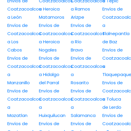
Envíos de
Coatzacoalcos
Coatzacoalcos
a Tepic
Coatzacoalcos
a Heroica
a Ramos
Envíos de
a León
Matamoros
Arizpe
Coatzacoalc
Envíos de
Envíos de
Envíos de
a
Coatzacoalcos
Coatzacoalcos
Coatzacoalcos
Tlalnepantla
a Los
a Heroica
a Río
de Baz
Cabos
Nogales
Bravo
Envíos de
Envíos de
Envíos de
Envíos de
Coatzacoalc
Coatzacoalcos
Coatzacoalcos
Coatzacoalcos
a
a
a Hidalgo
a
Tlaquepaqu
Manzanillo
del Parral
Rosarito
Envíos de
Envíos de
Envíos de
Envíos de
Coatzacoalc
Coatzacoalcos
Coatzacoalcos
Coatzacoalcos
a Toluca
a
a
a
de Lerdo
Mazatlan
Huixquilucan
Salamanca
Envíos de
Envíos de
Envíos de
Envíos de
Coatzacoalc