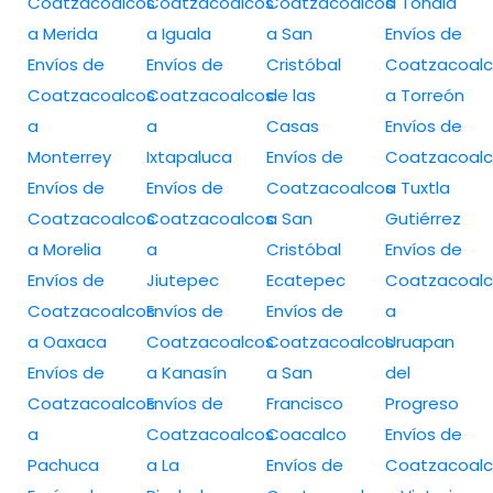
Coatzacoalcos
Coatzacoalcos
Coatzacoalcos
a Tonalá
a Merida
a Iguala
a San
Envíos de
Envíos de
Envíos de
Cristóbal
Coatzacoalc
Coatzacoalcos
Coatzacoalcos
de las
a Torreón
a
a
Casas
Envíos de
Monterrey
Ixtapaluca
Envíos de
Coatzacoalc
Envíos de
Envíos de
Coatzacoalcos
a Tuxtla
Coatzacoalcos
Coatzacoalcos
a San
Gutiérrez
a Morelia
a
Cristóbal
Envíos de
Envíos de
Jiutepec
Ecatepec
Coatzacoalc
Coatzacoalcos
Envíos de
Envíos de
a
a Oaxaca
Coatzacoalcos
Coatzacoalcos
Uruapan
Envíos de
a Kanasín
a San
del
Coatzacoalcos
Envíos de
Francisco
Progreso
a
Coatzacoalcos
Coacalco
Envíos de
Pachuca
a La
Envíos de
Coatzacoalc