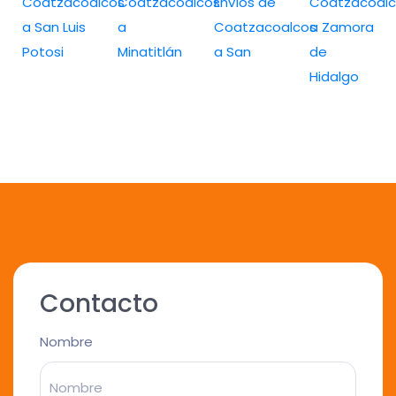
Coatzacoalcos
Coatzacoalcos
Envíos de
Coatzacoalc
a San Luis
a
Coatzacoalcos
a Zamora
Potosi
Minatitlán
a San
de
Hidalgo
Contacto
Nombre