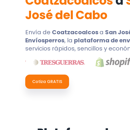
Coatzacoalcos
a
José del Cabo
Envía de
Coatzacoalcos
a
San Jos
Envíosperros
, la
plataforma de env
servicios rápidos, sencillos y econó
Cotiza GRATIS