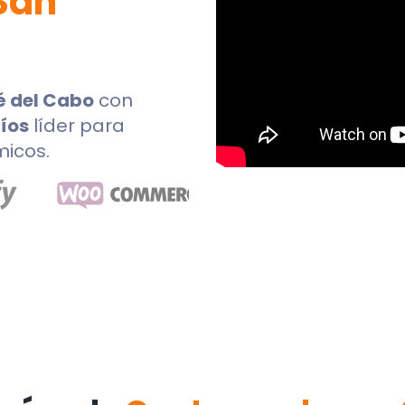
San
é del Cabo
con
íos
líder para
micos.