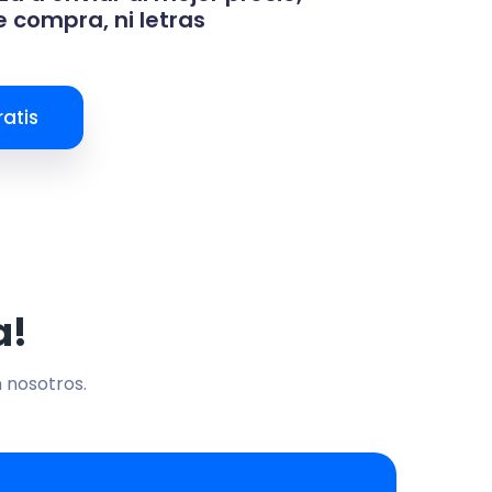
 compra, ni letras
atis
a!
n nosotros.