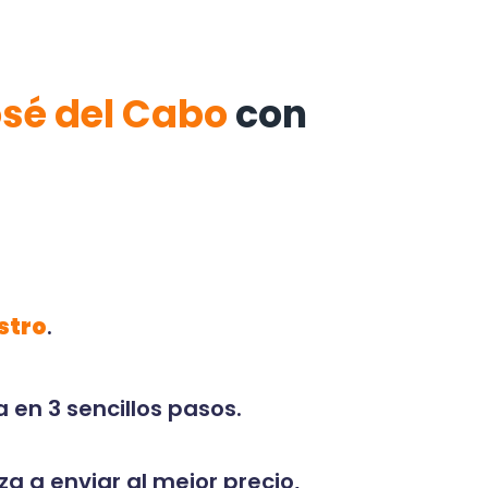
osé del Cabo
con
stro
.
 en 3 sencillos pasos.
za a enviar al mejor precio,