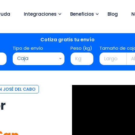
yuda
Integraciones
Beneficios
Blog
N
Cotiza gratis tu envío
Tipo de envío
Peso (kg)
Tamaño de caj
Caja
 JOSÉ DEL CABO
r