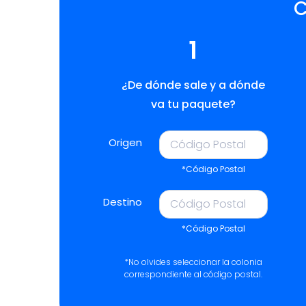
C
1
¿De dónde sale y a dónde
va tu paquete?
Origen
*Código Postal
Destino
*Código Postal
*No olvides seleccionar la colonia
correspondiente al código postal.