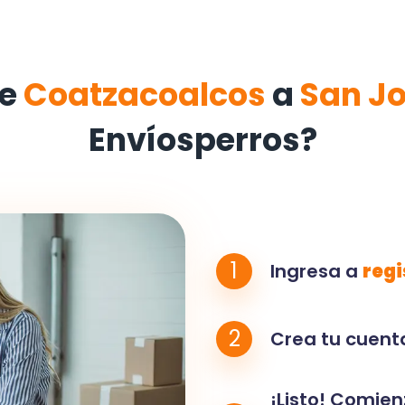
de
Coatzacoalcos
a
San J
Envíosperros?
1
Ingresa a
regi
2
Crea tu cuenta
¡Listo! Comien