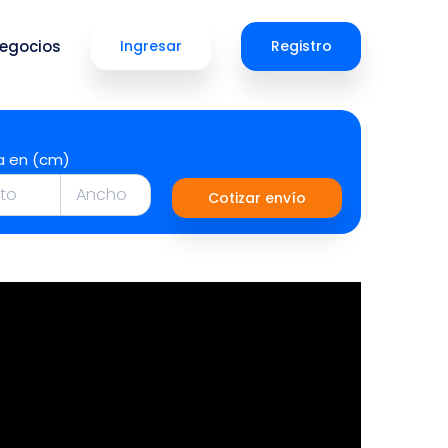
egocios
Ingresar
Registro
a en (cm)
Cotizar envío