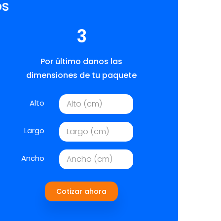
os
3
Por último danos las
dimensiones de tu paquete
Alto
Largo
Ancho
Cotizar ahora