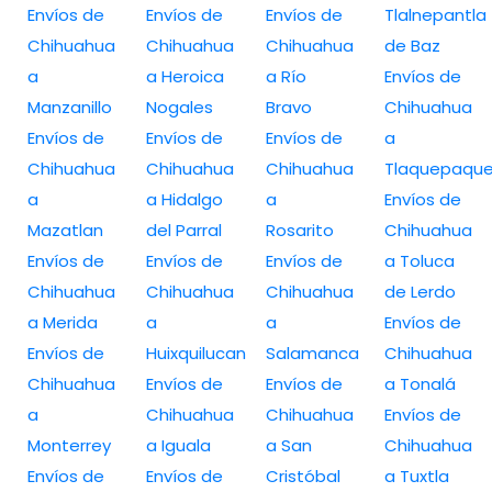
Envíos de
Envíos de
Envíos de
Tlalnepantla
Chihuahua
Chihuahua
Chihuahua
de Baz
a
a Heroica
a Río
Envíos de
Manzanillo
Nogales
Bravo
Chihuahua
Envíos de
Envíos de
Envíos de
a
Chihuahua
Chihuahua
Chihuahua
Tlaquepaqu
a
a Hidalgo
a
Envíos de
Mazatlan
del Parral
Rosarito
Chihuahua
Envíos de
Envíos de
Envíos de
a Toluca
Chihuahua
Chihuahua
Chihuahua
de Lerdo
a Merida
a
a
Envíos de
Envíos de
Huixquilucan
Salamanca
Chihuahua
Chihuahua
Envíos de
Envíos de
a Tonalá
a
Chihuahua
Chihuahua
Envíos de
Monterrey
a Iguala
a San
Chihuahua
Envíos de
Envíos de
Cristóbal
a Tuxtla