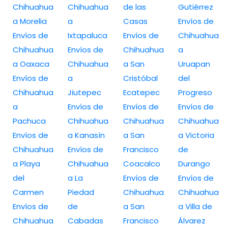
Chihuahua
Chihuahua
de las
Gutiérrez
a Morelia
a
Casas
Envíos de
Envíos de
Ixtapaluca
Envíos de
Chihuahua
Chihuahua
Envíos de
Chihuahua
a
a Oaxaca
Chihuahua
a San
Uruapan
Envíos de
a
Cristóbal
del
Chihuahua
Jiutepec
Ecatepec
Progreso
a
Envíos de
Envíos de
Envíos de
Pachuca
Chihuahua
Chihuahua
Chihuahua
Envíos de
a Kanasín
a San
a Victoria
Chihuahua
Envíos de
Francisco
de
a Playa
Chihuahua
Coacalco
Durango
del
a La
Envíos de
Envíos de
Carmen
Piedad
Chihuahua
Chihuahua
Envíos de
de
a San
a Villa de
Chihuahua
Cabadas
Francisco
Álvarez