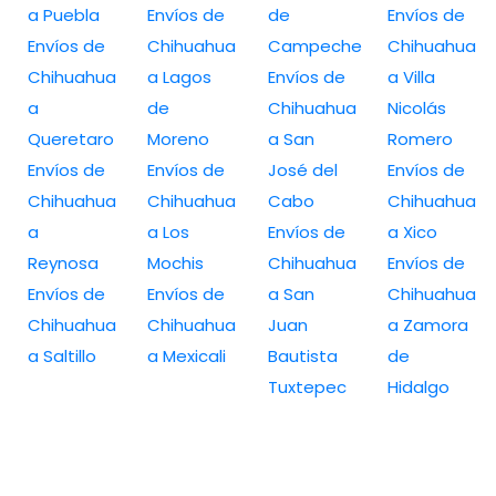
a Puebla
Envíos de
de
Envíos de
Envíos de
Chihuahua
Campeche
Chihuahua
Chihuahua
a Lagos
Envíos de
a Villa
a
de
Chihuahua
Nicolás
Queretaro
Moreno
a San
Romero
Envíos de
Envíos de
José del
Envíos de
Chihuahua
Chihuahua
Cabo
Chihuahua
a
a Los
Envíos de
a Xico
Reynosa
Mochis
Chihuahua
Envíos de
Envíos de
Envíos de
a San
Chihuahua
Chihuahua
Chihuahua
Juan
a Zamora
a Saltillo
a Mexicali
Bautista
de
Tuxtepec
Hidalgo