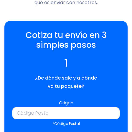
que es enviar con nosotros.
Cotiza tu envío en 3
simples pasos
1
¿De dónde sale y a dónde
va tu paquete?
Origen
*Código Postal