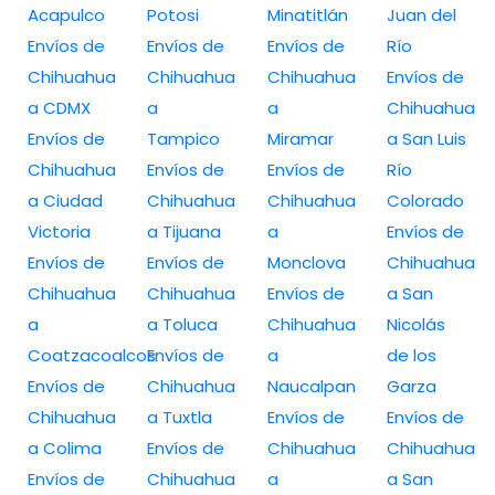
Acapulco
Potosi
Minatitlán
Juan del
Envíos de
Envíos de
Envíos de
Río
Chihuahua
Chihuahua
Chihuahua
Envíos de
a CDMX
a
a
Chihuahua
Envíos de
Tampico
Miramar
a San Luis
Chihuahua
Envíos de
Envíos de
Río
a Ciudad
Chihuahua
Chihuahua
Colorado
Victoria
a Tijuana
a
Envíos de
Envíos de
Envíos de
Monclova
Chihuahua
Chihuahua
Chihuahua
Envíos de
a San
a
a Toluca
Chihuahua
Nicolás
Coatzacoalcos
Envíos de
a
de los
Envíos de
Chihuahua
Naucalpan
Garza
Chihuahua
a Tuxtla
Envíos de
Envíos de
a Colima
Envíos de
Chihuahua
Chihuahua
Envíos de
Chihuahua
a
a San