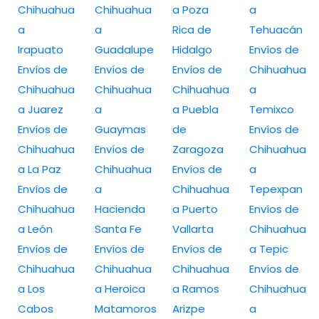
Chihuahua
Chihuahua
a Poza
a
a
a
Rica de
Tehuacán
Irapuato
Guadalupe
Hidalgo
Envíos de
Envíos de
Envíos de
Envíos de
Chihuahua
Chihuahua
Chihuahua
Chihuahua
a
a Juarez
a
a Puebla
Temixco
Envíos de
Guaymas
de
Envíos de
Chihuahua
Envíos de
Zaragoza
Chihuahua
a La Paz
Chihuahua
Envíos de
a
Envíos de
a
Chihuahua
Tepexpan
Chihuahua
Hacienda
a Puerto
Envíos de
a León
Santa Fe
Vallarta
Chihuahua
Envíos de
Envíos de
Envíos de
a Tepic
Chihuahua
Chihuahua
Chihuahua
Envíos de
a Los
a Heroica
a Ramos
Chihuahua
Cabos
Matamoros
Arizpe
a