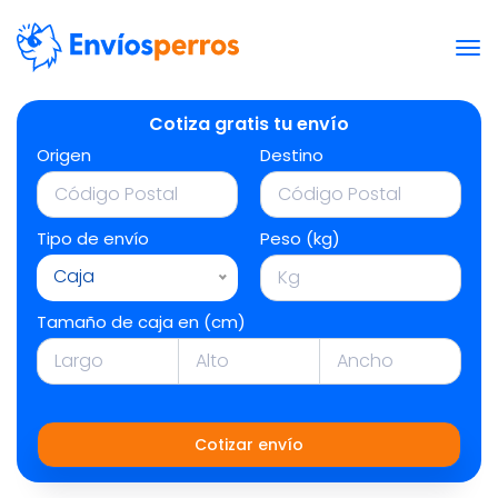
Cotiza gratis tu envío
Origen
Destino
Tipo de envío
Peso (kg)
Caja
Tamaño de caja en (cm)
Cotizar envío