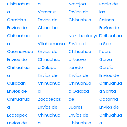
Chihuahua
a
Navojoa
Pablo de
a
Veracruz
Envíos de
las
Cordoba
Envíos de
Chihuahua
Salinas
Envíos de
Chihuahua
a
Envíos de
Chihuahua
a
Nezahualcóyotl
Chihuahua
a
Villahermosa
Envíos de
a San
Cuernavaca
Envíos de
Chihuahua
Pedro
Envíos de
Chihuahua
a Nuevo
Garza
Chihuahua
a Xalapa
Laredo
García
a
Envíos de
Envíos de
Envíos de
Culiacan
Chihuahua
Chihuahua
Chihuahua
Envíos de
a
a Oaxaca
a Santa
Chihuahua
Zacatecas
de
Catarina
a
Envíos de
Juárez
Envíos de
Ecatepec
Chihuahua
Envíos de
Chihuahua
Envíos de
a
Chihuahua
a