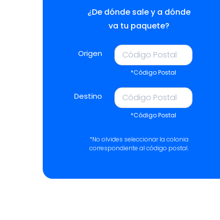
¿De dónde sale y a dónde
va tu paquete?
Origen
*Código Postal
Destino
*Código Postal
*No olvides seleccionar la colonia
correspondiente al código postal.