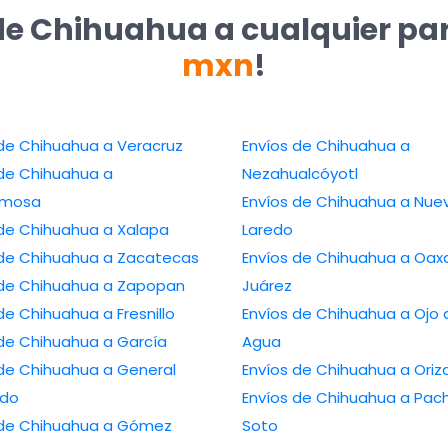
de Chihuahua a cualquier pa
mxn
!
Envíos de Chihuahua a Veracruz
Envíos de Chihuahua a
de Chihuahua a
Nezahualcóyotl
ermosa
Envíos de Chihuahua a Nuevo
Envíos de Chihuahua a Xalapa
Laredo
Envíos de Chihuahua a Zacatecas
Envíos de Chihuahua a Oaxaca de
Envíos de Chihuahua a Zapopan
Juárez
Envíos de Chihuahua a Fresnillo
Envíos de Chihuahua a Ojo de
Envíos de Chihuahua a García
Agua
Chihuahua a General
Envíos de Chihuahua
edo
Envíos de Chihuahua a Pachuca de
 Chihuahua a Gómez
Soto