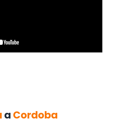
a
a
Cordoba