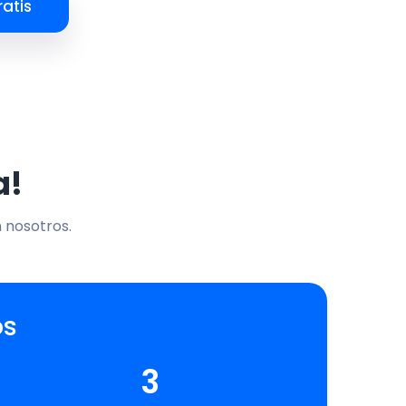
atis
a!
n nosotros.
os
3