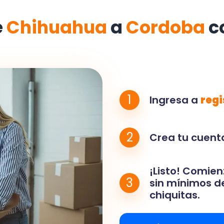
e
Chihuahua
a
Cordoba
c
1
Ingresa a
regi
2
Crea tu cuenta
¡Listo! Comien
3
sin mínimos de
chiquitas.