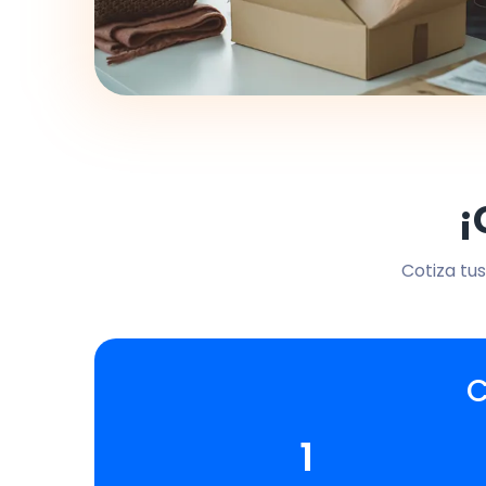
¡
Cotiza tus
C
1