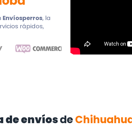
doba
n
Envíosperros
, la
rvicios rápidos,
 de envíos
de
Chihuahu