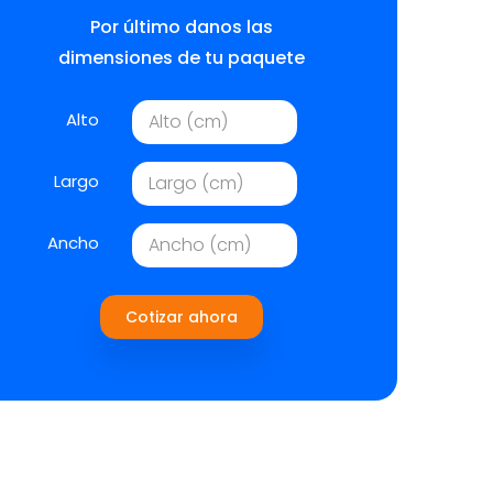
Por último danos las
dimensiones de tu paquete
Alto
Largo
Ancho
Cotizar ahora