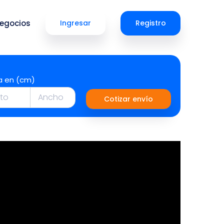
egocios
Ingresar
Registro
a en (cm)
Cotizar envío