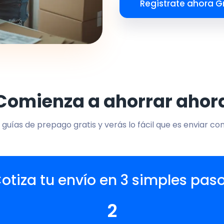
Regístrate ahora Gr
Comienza a ahorrar ahor
 guías de prepago gratis y verás lo fácil que es enviar co
otiza tu envío en 3 simples pas
2