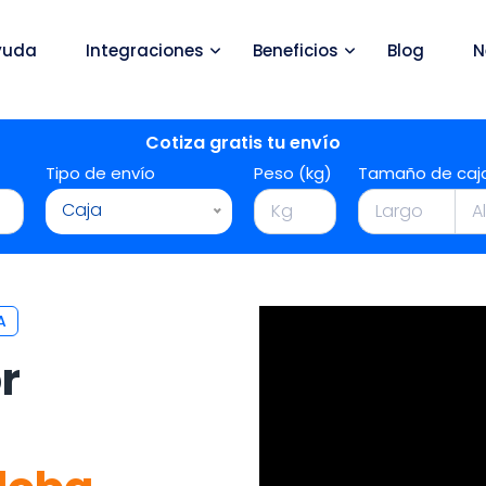
yuda
Integraciones
Beneficios
Blog
N
Cotiza gratis tu envío
Tipo de envío
Peso (kg)
Tamaño de caj
Caja
A
r