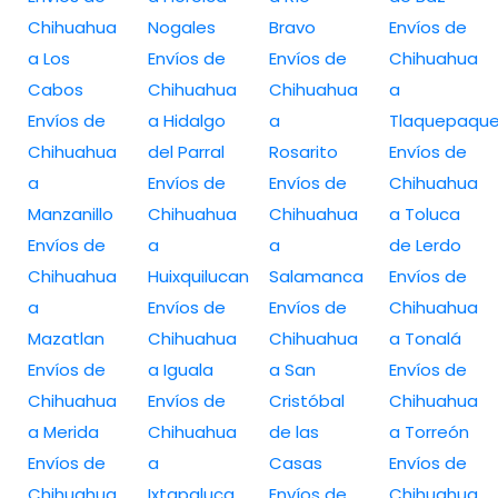
Chihuahua
Nogales
Bravo
Envíos de
a Los
Envíos de
Envíos de
Chihuahua
Cabos
Chihuahua
Chihuahua
a
Envíos de
a Hidalgo
a
Tlaquepaqu
Chihuahua
del Parral
Rosarito
Envíos de
a
Envíos de
Envíos de
Chihuahua
Manzanillo
Chihuahua
Chihuahua
a Toluca
Envíos de
a
a
de Lerdo
Chihuahua
Huixquilucan
Salamanca
Envíos de
a
Envíos de
Envíos de
Chihuahua
Mazatlan
Chihuahua
Chihuahua
a Tonalá
Envíos de
a Iguala
a San
Envíos de
Chihuahua
Envíos de
Cristóbal
Chihuahua
a Merida
Chihuahua
de las
a Torreón
Envíos de
a
Casas
Envíos de
Chihuahua
Ixtapaluca
Envíos de
Chihuahua