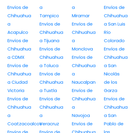
Envíos de
a
a
Envíos de
Chihuahua
Tampico
Miramar
Chihuahua
a
Envíos de
Envíos de
a San Luis
Acapulco
Chihuahua
Chihuahua
Río
Envíos de
a Tijuana
a
Colorado
Chihuahua
Envíos de
Monclova
Envíos de
a CDMX
Chihuahua
Envíos de
Chihuahua
Envíos de
a Toluca
Chihuahua
a San
Chihuahua
Envíos de
a
Nicolás
a Ciudad
Chihuahua
Naucalpan
de los
Victoria
a Tuxtla
Envíos de
Garza
Envíos de
Envíos de
Chihuahua
Envíos de
Chihuahua
Chihuahua
a
Chihuahua
a
a
Navojoa
a San
Coatzacoalcos
Veracruz
Envíos de
Pablo de
Envíos de
Envíos de
Chihuahua
las