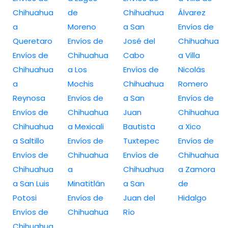
Chihuahua
de
Chihuahua
Álvarez
a
Moreno
a San
Envíos de
Queretaro
Envíos de
José del
Chihuahua
Envíos de
Chihuahua
Cabo
a Villa
Chihuahua
a Los
Envíos de
Nicolás
a
Mochis
Chihuahua
Romero
Reynosa
Envíos de
a San
Envíos de
Envíos de
Chihuahua
Juan
Chihuahua
Chihuahua
a Mexicali
Bautista
a Xico
a Saltillo
Envíos de
Tuxtepec
Envíos de
Envíos de
Chihuahua
Envíos de
Chihuahua
Chihuahua
a
Chihuahua
a Zamora
a San Luis
Minatitlán
a San
de
Potosi
Envíos de
Juan del
Hidalgo
Envíos de
Chihuahua
Río
Chihuahua