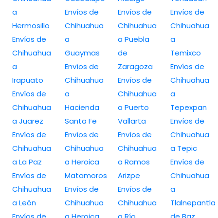
a
Envíos de
Envíos de
Envíos de
Hermosillo
Chihuahua
Chihuahua
Chihuahua
Envíos de
a
a Puebla
a
Chihuahua
Guaymas
de
Temixco
a
Envíos de
Zaragoza
Envíos de
Irapuato
Chihuahua
Envíos de
Chihuahua
Envíos de
a
Chihuahua
a
Chihuahua
Hacienda
a Puerto
Tepexpan
a Juarez
Santa Fe
Vallarta
Envíos de
Envíos de
Envíos de
Envíos de
Chihuahua
Chihuahua
Chihuahua
Chihuahua
a Tepic
a La Paz
a Heroica
a Ramos
Envíos de
Envíos de
Matamoros
Arizpe
Chihuahua
Chihuahua
Envíos de
Envíos de
a
a León
Chihuahua
Chihuahua
Tlalnepantla
Envíos de
a Heroica
a Río
de Baz