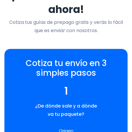
ahora!
Cotiza tus guías de prepago gratis y verás lo fácil
que es enviar con nosotros.
Cotiza tu envío en 3
simples pasos
1
¿De dónde sale y a dónde
va tu paquete?
Origen