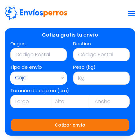
Cotiza gratis tu envío
Origen
Destino
Tipo de envío
Peso (kg)
Caja
Tamaño de caja en (cm)
Cotizar envío