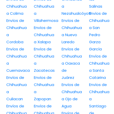
Chihuahua
Chihuahua
a
Salinas
a Colima
a
Nezahualcóyotl
Envíos de
Envíos de
Villahermosa
Envíos de
Chihuahua
Chihuahua
Envíos de
Chihuahua
a San
a
Chihuahua
a Nuevo
Pedro
Cordoba
a Xalapa
Laredo
Garza
Envíos de
Envíos de
Envíos de
García
Chihuahua
Chihuahua
Chihuahua
Envíos de
a
a
a Oaxaca
Chihuahua
Cuernavaca
Zacatecas
de
a Santa
Envíos de
Envíos de
Juárez
Catarina
Chihuahua
Chihuahua
Envíos de
Envíos de
a
a
Chihuahua
Chihuahua
Culiacan
Zapopan
a Ojo de
a
Envíos de
Envíos de
Agua
Santiago
Chihuahua
Chihuahua
Envíos de
de