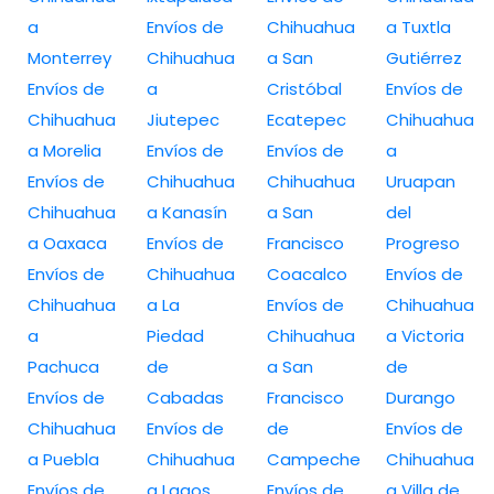
a
Envíos de
Chihuahua
a Tuxtla
Monterrey
Chihuahua
a San
Gutiérrez
Envíos de
a
Cristóbal
Envíos de
Chihuahua
Jiutepec
Ecatepec
Chihuahua
a Morelia
Envíos de
Envíos de
a
Envíos de
Chihuahua
Chihuahua
Uruapan
Chihuahua
a Kanasín
a San
del
a Oaxaca
Envíos de
Francisco
Progreso
Envíos de
Chihuahua
Coacalco
Envíos de
Chihuahua
a La
Envíos de
Chihuahua
a
Piedad
Chihuahua
a Victoria
Pachuca
de
a San
de
Envíos de
Cabadas
Francisco
Durango
Chihuahua
Envíos de
de
Envíos de
a Puebla
Chihuahua
Campeche
Chihuahua
Envíos de
a Lagos
Envíos de
a Villa de