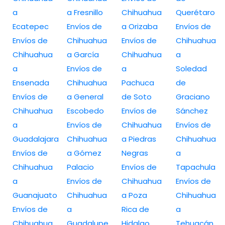
a
a Fresnillo
Chihuahua
Querétaro
Ecatepec
Envíos de
a Orizaba
Envíos de
Envíos de
Chihuahua
Envíos de
Chihuahua
Chihuahua
a García
Chihuahua
a
a
Envíos de
a
Soledad
Ensenada
Chihuahua
Pachuca
de
Envíos de
a General
de Soto
Graciano
Chihuahua
Escobedo
Envíos de
Sánchez
a
Envíos de
Chihuahua
Envíos de
Guadalajara
Chihuahua
a Piedras
Chihuahua
Envíos de
a Gómez
Negras
a
Chihuahua
Palacio
Envíos de
Tapachula
a
Envíos de
Chihuahua
Envíos de
Guanajuato
Chihuahua
a Poza
Chihuahua
Envíos de
a
Rica de
a
Chihuahua
Guadalupe
Hidalgo
Tehuacán