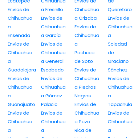
Ecatepec
Chihuahua
Envíos de
de
Envíos de
a Fresnillo
Chihuahua
Querétaro
Chihuahua
Envíos de
a Orizaba
Envíos de
a
Chihuahua
Envíos de
Chihuahua
Ensenada
a García
Chihuahua
a
Envíos de
Envíos de
a
Soledad
Chihuahua
Chihuahua
Pachuca
de
a
a General
de Soto
Graciano
Guadalajara
Escobedo
Envíos de
Sánchez
Envíos de
Envíos de
Chihuahua
Envíos de
Chihuahua
Chihuahua
a Piedras
Chihuahua
a
a Gómez
Negras
a
Guanajuato
Palacio
Envíos de
Tapachula
Envíos de
Envíos de
Chihuahua
Envíos de
Chihuahua
Chihuahua
a Poza
Chihuahua
a
a
Rica de
a