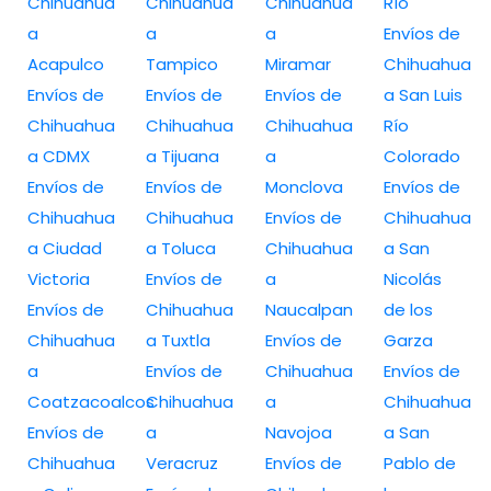
Chihuahua
Chihuahua
Chihuahua
Río
a
a
a
Envíos de
Acapulco
Tampico
Miramar
Chihuahua
Envíos de
Envíos de
Envíos de
a San Luis
Chihuahua
Chihuahua
Chihuahua
Río
a CDMX
a Tijuana
a
Colorado
Envíos de
Envíos de
Monclova
Envíos de
Chihuahua
Chihuahua
Envíos de
Chihuahua
a Ciudad
a Toluca
Chihuahua
a San
Victoria
Envíos de
a
Nicolás
Envíos de
Chihuahua
Naucalpan
de los
Chihuahua
a Tuxtla
Envíos de
Garza
a
Envíos de
Chihuahua
Envíos de
Coatzacoalcos
Chihuahua
a
Chihuahua
Envíos de
a
Navojoa
a San
Chihuahua
Veracruz
Envíos de
Pablo de