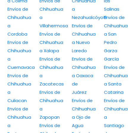
a Colima
Envíos de
Chihuahua
las
Envíos de
Chihuahua
a
Salinas
Chihuahua
a
Nezahualcóyotl
Envíos de
a
Villahermosa
Envíos de
Chihuahua
Cordoba
Envíos de
Chihuahua
a San
Envíos de
Chihuahua
a Nuevo
Pedro
Chihuahua
a Xalapa
Laredo
Garza
a
Envíos de
Envíos de
García
Cuernavaca
Chihuahua
Chihuahua
Envíos de
Envíos de
a
a Oaxaca
Chihuahua
Chihuahua
Zacatecas
de
a Santa
a
Envíos de
Juárez
Catarina
Culiacan
Chihuahua
Envíos de
Envíos de
Envíos de
a
Chihuahua
Chihuahua
Chihuahua
Zapopan
a Ojo de
a
a
Envíos de
Agua
Santiago