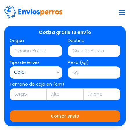
Cotiza gratis tu envío
Origen
Destino
Tipo de envío
Peso (kg)
Caja
Tamaño de caja en (cm)
Cotizar envío