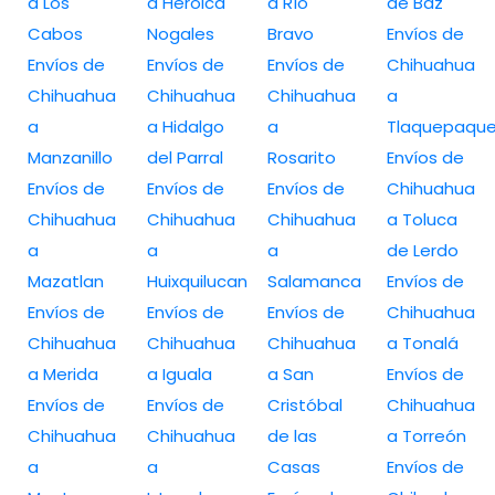
a Los
a Heroica
a Río
de Baz
Cabos
Nogales
Bravo
Envíos de
Envíos de
Envíos de
Envíos de
Chihuahua
Chihuahua
Chihuahua
Chihuahua
a
a
a Hidalgo
a
Tlaquepaqu
Manzanillo
del Parral
Rosarito
Envíos de
Envíos de
Envíos de
Envíos de
Chihuahua
Chihuahua
Chihuahua
Chihuahua
a Toluca
a
a
a
de Lerdo
Mazatlan
Huixquilucan
Salamanca
Envíos de
Envíos de
Envíos de
Envíos de
Chihuahua
Chihuahua
Chihuahua
Chihuahua
a Tonalá
a Merida
a Iguala
a San
Envíos de
Envíos de
Envíos de
Cristóbal
Chihuahua
Chihuahua
Chihuahua
de las
a Torreón
a
a
Casas
Envíos de