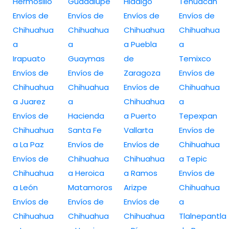
Hermosillo
Guadalupe
Hidalgo
Tehuacán
Envíos de
Envíos de
Envíos de
Envíos de
Chihuahua
Chihuahua
Chihuahua
Chihuahua
a
a
a Puebla
a
Irapuato
Guaymas
de
Temixco
Envíos de
Envíos de
Zaragoza
Envíos de
Chihuahua
Chihuahua
Envíos de
Chihuahua
a Juarez
a
Chihuahua
a
Envíos de
Hacienda
a Puerto
Tepexpan
Chihuahua
Santa Fe
Vallarta
Envíos de
a La Paz
Envíos de
Envíos de
Chihuahua
Envíos de
Chihuahua
Chihuahua
a Tepic
Chihuahua
a Heroica
a Ramos
Envíos de
a León
Matamoros
Arizpe
Chihuahua
Envíos de
Envíos de
Envíos de
a
Chihuahua
Chihuahua
Chihuahua
Tlalnepantla