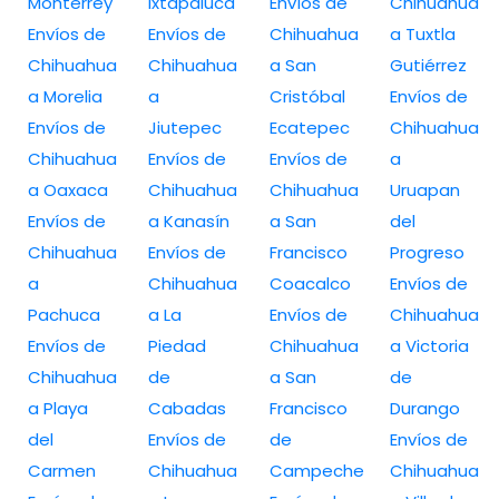
Monterrey
Ixtapaluca
Envíos de
Chihuahua
Envíos de
Envíos de
Chihuahua
a Tuxtla
Chihuahua
Chihuahua
a San
Gutiérrez
a Morelia
a
Cristóbal
Envíos de
Envíos de
Jiutepec
Ecatepec
Chihuahua
Chihuahua
Envíos de
Envíos de
a
a Oaxaca
Chihuahua
Chihuahua
Uruapan
Envíos de
a Kanasín
a San
del
Chihuahua
Envíos de
Francisco
Progreso
a
Chihuahua
Coacalco
Envíos de
Pachuca
a La
Envíos de
Chihuahua
Envíos de
Piedad
Chihuahua
a Victoria
Chihuahua
de
a San
de
a Playa
Cabadas
Francisco
Durango
del
Envíos de
de
Envíos de
Carmen
Chihuahua
Campeche
Chihuahua