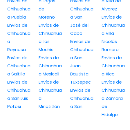
Envíos de
a Lagos
Envíos de
a Villa de
Chihuahua
de
Chihuahua
Álvarez
a Puebla
Moreno
a San
Envíos de
Envíos de
Envíos de
José del
Chihuahua
Chihuahua
Chihuahua
Cabo
a Villa
a
a Los
Envíos de
Nicolás
Reynosa
Mochis
Chihuahua
Romero
Envíos de
Envíos de
a San
Envíos de
Chihuahua
Chihuahua
Juan
Chihuahua
a Saltillo
a Mexicali
Bautista
a Xico
Envíos de
Envíos de
Tuxtepec
Envíos de
Chihuahua
Chihuahua
Envíos de
Chihuahua
a San Luis
a
Chihuahua
a Zamora
Potosi
Minatitlán
a San
de
Hidalgo