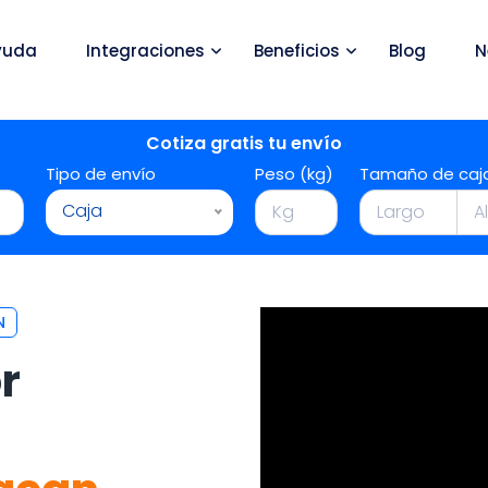
yuda
Integraciones
Beneficios
Blog
N
Cotiza gratis tu envío
Tipo de envío
Peso (kg)
Tamaño de caj
Caja
N
r