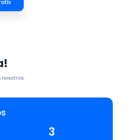
atis
a!
n nosotros.
os
3