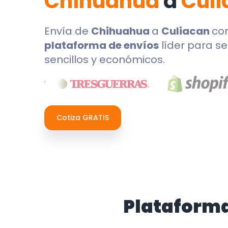
Chihuahua
a
Culi
Envía de
Chihuahua
a
Culiacan
co
plataforma de envíos
líder para se
sencillos y económicos.
Cotiza GRATIS
Plataforma