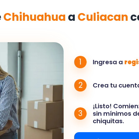
e
Chihuahua
a
Culiacan
c
1
Ingresa a
regi
2
Crea tu cuenta
¡Listo! Comien
3
sin mínimos de
chiquitas.