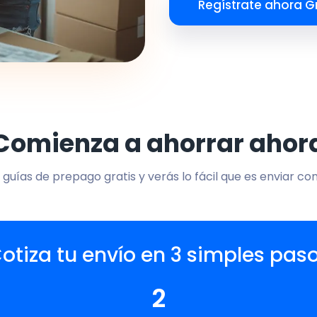
Regístrate ahora Gr
Comienza a ahorrar ahor
 guías de prepago gratis y verás lo fácil que es enviar co
otiza tu envío en 3 simples pas
2