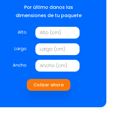
Por último danos las
dimensiones de tu paquete
Alto
Largo
Ancho
Cotizar ahora