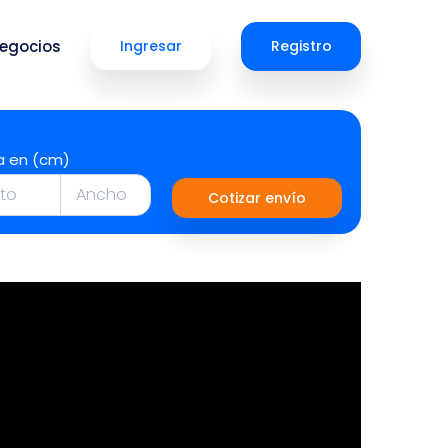
egocios
Ingresar
Registro
a en (cm)
Cotizar envío