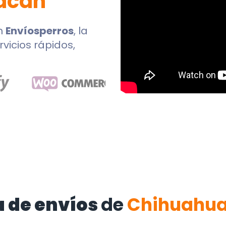
acan
n
Envíosperros
, la
rvicios rápidos,
 de envíos
de
Chihuahu