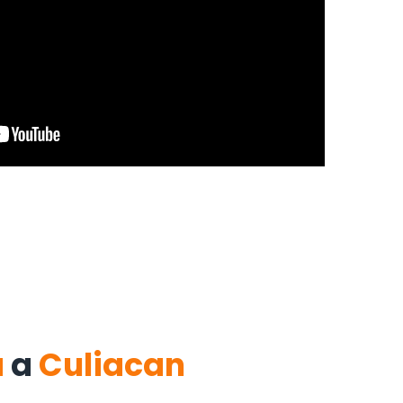
a
a
Culiacan