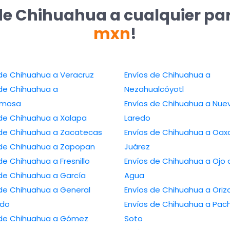
de Chihuahua a cualquier pa
mxn
!
Envíos de Chihuahua a Veracruz
Envíos de Chihuahua a
de Chihuahua a
Nezahualcóyotl
ermosa
Envíos de Chihuahua a Nuevo
Envíos de Chihuahua a Xalapa
Laredo
Envíos de Chihuahua a Zacatecas
Envíos de Chihuahua a Oaxaca de
Envíos de Chihuahua a Zapopan
Juárez
Envíos de Chihuahua a Fresnillo
Envíos de Chihuahua a Ojo de
Envíos de Chihuahua a García
Agua
Chihuahua a General
Envíos de Chihuahua
edo
Envíos de Chihuahua a Pachuca de
 Chihuahua a Gómez
Soto