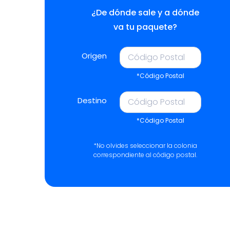
¿De dónde sale y a dónde
va tu paquete?
Origen
*Código Postal
Destino
*Código Postal
*No olvides seleccionar la colonia
correspondiente al código postal.