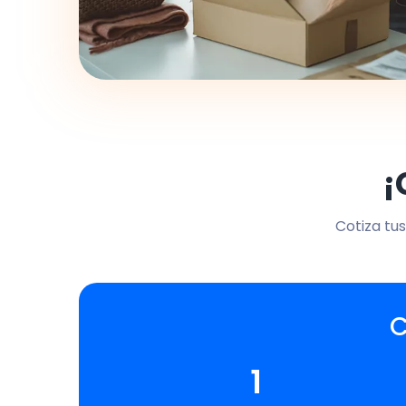
¡
Cotiza tus
C
1