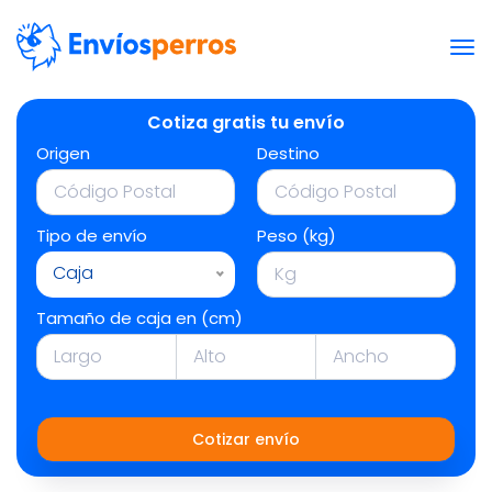
Cotiza gratis tu envío
Origen
Destino
Tipo de envío
Peso (kg)
Caja
Tamaño de caja en (cm)
Cotizar envío