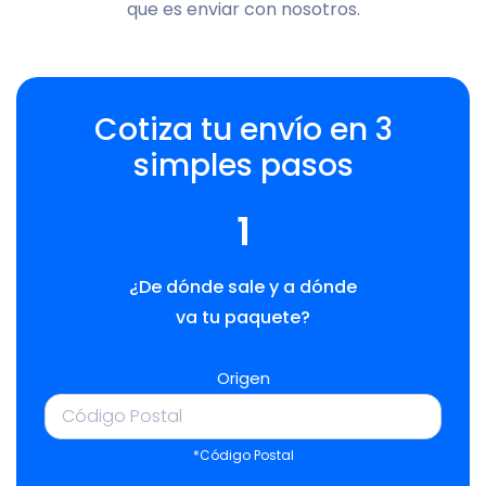
que es enviar con nosotros.
Cotiza tu envío en 3
simples pasos
1
¿De dónde sale y a dónde
va tu paquete?
Origen
*Código Postal