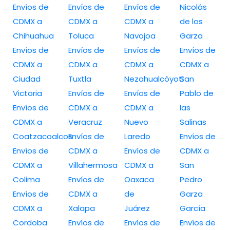
Envíos de
Envíos de
Envíos de
Nicolás
CDMX a
CDMX a
CDMX a
de los
Chihuahua
Toluca
Navojoa
Garza
Envíos de
Envíos de
Envíos de
Envíos de
CDMX a
CDMX a
CDMX a
CDMX a
Ciudad
Tuxtla
Nezahualcóyotl
San
Victoria
Envíos de
Envíos de
Pablo de
Envíos de
CDMX a
CDMX a
las
CDMX a
Veracruz
Nuevo
Salinas
Coatzacoalcos
Envíos de
Laredo
Envíos de
Envíos de
CDMX a
Envíos de
CDMX a
CDMX a
Villahermosa
CDMX a
San
Colima
Envíos de
Oaxaca
Pedro
Envíos de
CDMX a
de
Garza
CDMX a
Xalapa
Juárez
García
Cordoba
Envíos de
Envíos de
Envíos de