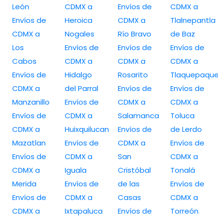
León
CDMX a
Envíos de
CDMX a
Envíos de
Heroica
CDMX a
Tlalnepantla
CDMX a
Nogales
Río Bravo
de Baz
Los
Envíos de
Envíos de
Envíos de
Cabos
CDMX a
CDMX a
CDMX a
Envíos de
Hidalgo
Rosarito
Tlaquepaqu
CDMX a
del Parral
Envíos de
Envíos de
Manzanillo
Envíos de
CDMX a
CDMX a
Envíos de
CDMX a
Salamanca
Toluca
CDMX a
Huixquilucan
Envíos de
de Lerdo
Mazatlan
Envíos de
CDMX a
Envíos de
Envíos de
CDMX a
San
CDMX a
CDMX a
Iguala
Cristóbal
Tonalá
Merida
Envíos de
de las
Envíos de
Envíos de
CDMX a
Casas
CDMX a
CDMX a
Ixtapaluca
Envíos de
Torreón