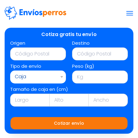
Cotiza gratis tu envío
Origen
Destino
Tipo de envío
Peso (kg)
Caja
Tamaño de caja en (cm)
Cotizar envío