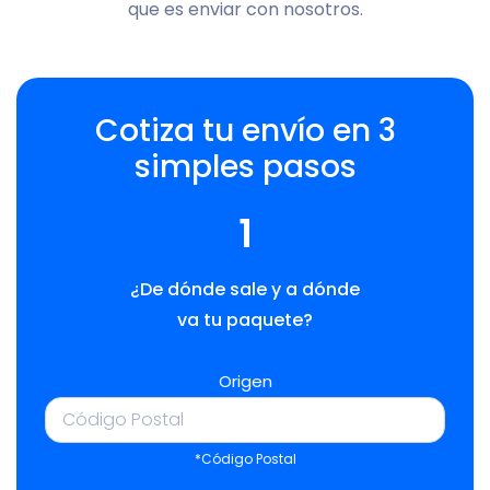
que es enviar con nosotros.
Cotiza tu envío en 3
simples pasos
1
¿De dónde sale y a dónde
va tu paquete?
Origen
*Código Postal