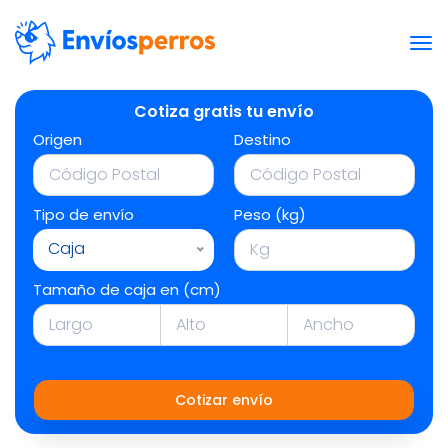
Cotiza gratis tu envío
Origen
Destino
Tipo de envío
Peso (kg)
Caja
Tamaño de caja en (cm)
Cotizar envío