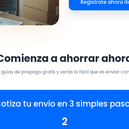
Regístrate ahora Gr
Comienza a ahorrar ahor
 guías de prepago gratis y verás lo fácil que es enviar co
otiza tu envío en 3 simples pas
2