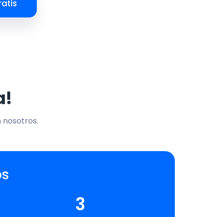
atis
a!
n nosotros.
os
3