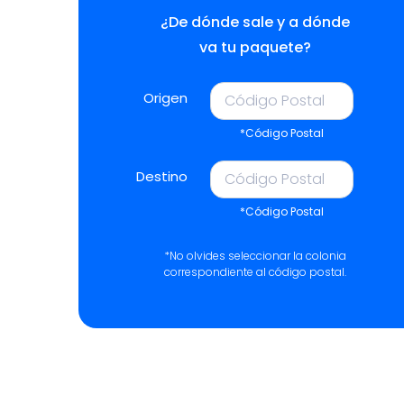
¿De dónde sale y a dónde
va tu paquete?
Origen
*Código Postal
Destino
*Código Postal
*No olvides seleccionar la colonia
correspondiente al código postal.