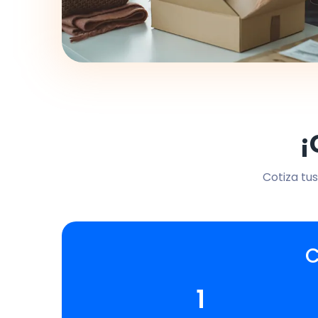
¡
Cotiza tus
C
1