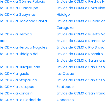
Envíos de CDMX a Gómez Palacio
Envíos de CDMX a Pied
Envíos de CDMX a Guadalupe
Envíos de CDMX a Poza Rica de
Envíos de CDMX a Guaymas
Hidalgo
 a Hacienda Santa
Envíos de CDMX a Puebla de
Zaragoza
CDMX a Heroica
Envíos de CDMX a Puer
oros
Envíos de CDMX a Ramo
Envíos de CDMX a Heroica Nogales
Envíos de CDMX a Río Bravo
MX a Hidalgo del
Envíos de CDMX a Rosarito
Envíos de CDMX a Salam
Envíos de CDMX a Huixquilucan
Envíos de CDMX a San Cristóbal de
Envíos de CDMX a Iguala
las Casas
Envíos de CDMX a Ixtapaluca
Envíos de CDMX a San Cristóbal
Envíos de CDMX a Jiutepec
Ecatepec
Envíos de CDMX a Kanasín
Envíos de CDMX a San Francisco
X a La Piedad de
Coacalco