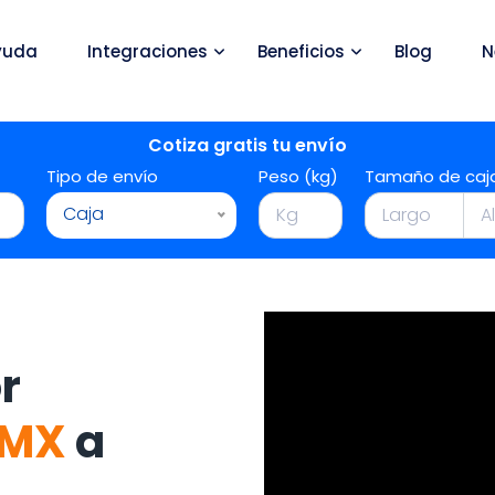
yuda
Integraciones
Beneficios
Blog
N
Cotiza gratis tu envío
Tipo de envío
Peso (kg)
Tamaño de caj
Caja
r
DMX
a