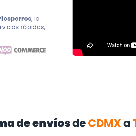
víosperros
, la
rvicios rápidos,
ma de envíos
de
CDMX
a