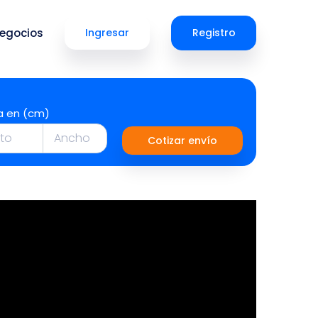
egocios
Ingresar
Registro
a en (cm)
Cotizar envío