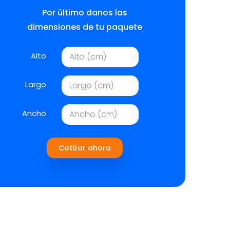
Por último danos las
dimensiones de tu paquete
Alto
Largo
Ancho
Cotizar ahora