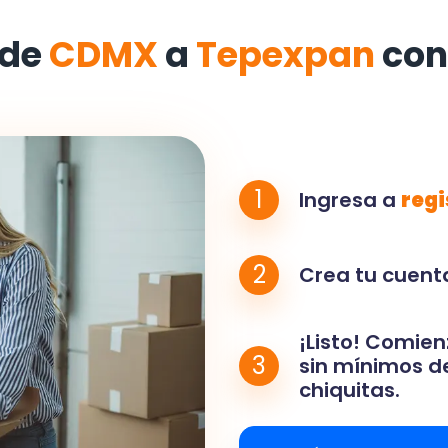
 de
CDMX
a
Tepexpan
con
1
Ingresa a
regi
2
Crea tu cuenta
¡Listo! Comien
3
sin mínimos de
chiquitas.