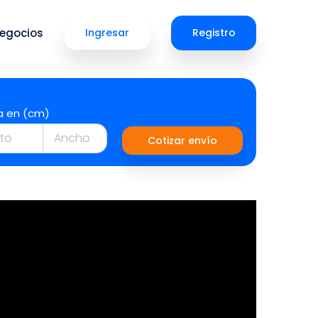
egocios
Ingresar
Registro
a en (cm)
Cotizar envío