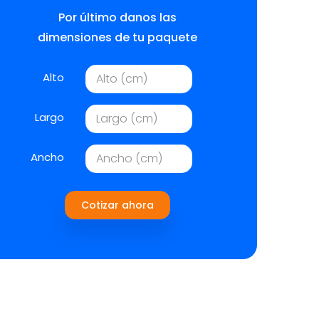
Por último danos las
dimensiones de tu paquete
Alto
Largo
Ancho
Cotizar ahora