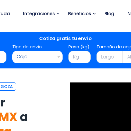
yuda
Integraciones
Beneficios
Blog
N
Cotiza gratis tu envío
Tipo de envío
Peso (kg)
Tamaño de caj
Caja
RAGOZA
r
DMX
a