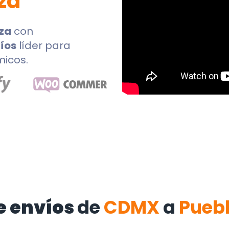
za
za
con
íos
líder para
micos.
e envíos
de
CDMX
a
Puebl