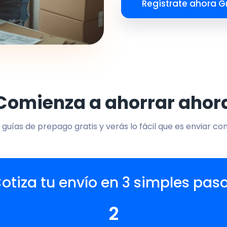
Regístrate ahora Gr
Comienza a ahorrar ahor
 guías de prepago gratis y verás lo fácil que es enviar co
otiza tu envío en 3 simples pas
2