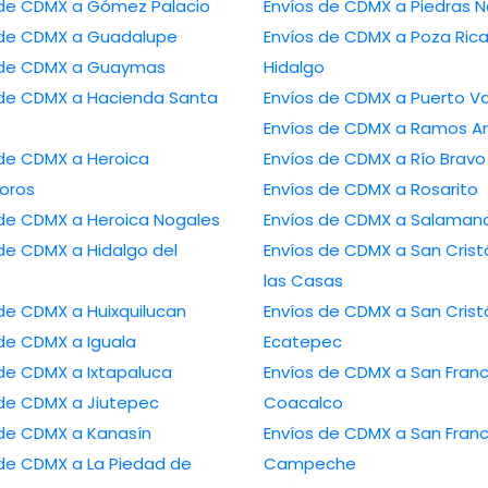
Envíos de CDMX a Gómez Palacio
Envíos de CDMX a Pied
Envíos de CDMX a Guadalupe
Envíos de CDMX a Poza Rica de
Envíos de CDMX a Guaymas
Hidalgo
 a Hacienda Santa
Envíos de CDMX a Puer
Envíos de CDMX a Ramo
CDMX a Heroica
Envíos de CDMX a Río Bravo
oros
Envíos de CDMX a Rosarito
Envíos de CDMX a Heroica Nogales
Envíos de CDMX a Salam
MX a Hidalgo del
Envíos de CDMX a San Cristóbal de
las Casas
Envíos de CDMX a Huixquilucan
Envíos de CDMX a San Cristóbal
Envíos de CDMX a Iguala
Ecatepec
Envíos de CDMX a Ixtapaluca
Envíos de CDMX a San Francisco
Envíos de CDMX a Jiutepec
Coacalco
Envíos de CDMX a Kanasín
Envíos de CDMX a San Francisco de
X a La Piedad de
Campeche