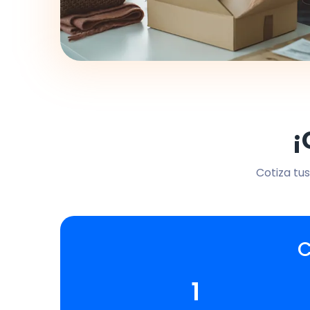
¡
Cotiza tus
C
1