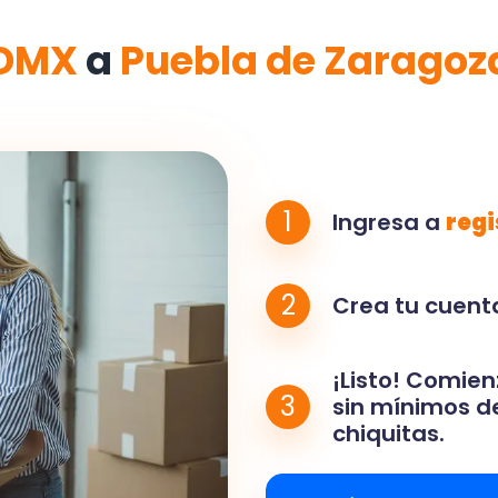
DMX
a
Puebla de Zarago
1
Ingresa a
regi
2
Crea tu cuenta
¡Listo! Comien
3
sin mínimos de
chiquitas.