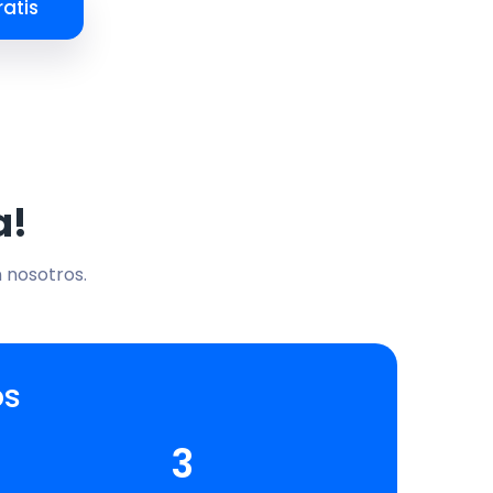
atis
a!
n nosotros.
os
3