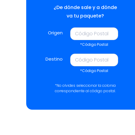
¿De dónde sale y a dónde
va tu paquete?
Origen
*Código Postal
Destino
*Código Postal
*No olvides seleccionar la colonia
correspondiente al código postal.