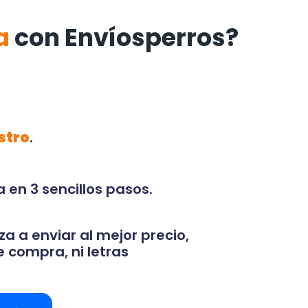
za
con Envíosperros?
stro
.
 en 3 sencillos pasos.
za a enviar al mejor precio,
 compra, ni letras