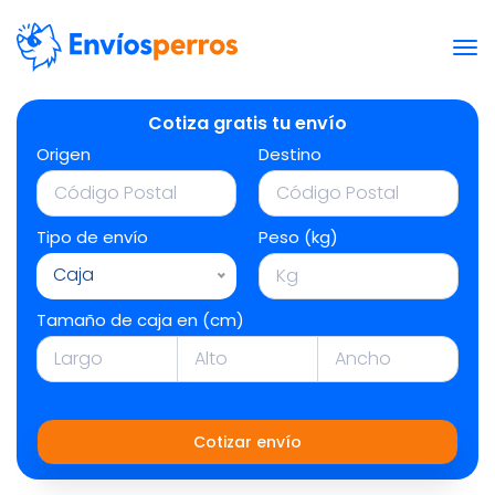
Cotiza gratis tu envío
Origen
Destino
Tipo de envío
Peso (kg)
Caja
Tamaño de caja en (cm)
Cotizar envío