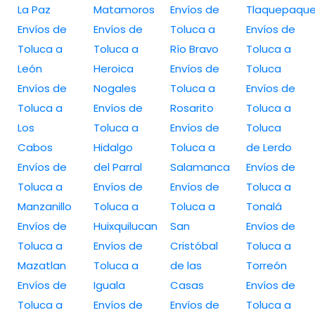
La Paz
Matamoros
Envíos de
Tlaquepaqu
Envíos de
Envíos de
Toluca a
Envíos de
Toluca a
Toluca a
Río Bravo
Toluca a
León
Heroica
Envíos de
Toluca
Envíos de
Nogales
Toluca a
Envíos de
Toluca a
Envíos de
Rosarito
Toluca a
Los
Toluca a
Envíos de
Toluca
Cabos
Hidalgo
Toluca a
de Lerdo
Envíos de
del Parral
Salamanca
Envíos de
Toluca a
Envíos de
Envíos de
Toluca a
Manzanillo
Toluca a
Toluca a
Tonalá
Envíos de
Huixquilucan
San
Envíos de
Toluca a
Envíos de
Cristóbal
Toluca a
Mazatlan
Toluca a
de las
Torreón
Envíos de
Iguala
Casas
Envíos de
Toluca a
Envíos de
Envíos de
Toluca a