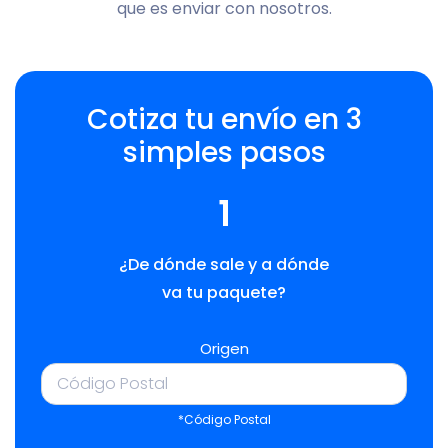
que es enviar con nosotros.
Cotiza tu envío en 3
simples pasos
1
¿De dónde sale y a dónde
va tu paquete?
Origen
*Código Postal