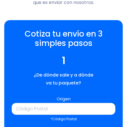
que es enviar con nosotros.
Cotiza tu envío en 3
simples pasos
1
¿De dónde sale y a dónde
va tu paquete?
Origen
*Código Postal