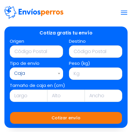
Cotiza gratis tu envío
Origen
Destino
Tipo de envío
Peso (kg)
Caja
Tamaño de caja en (cm)
Cotizar envío