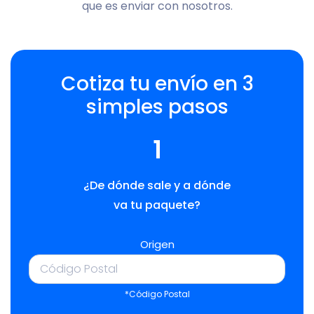
que es enviar con nosotros.
Cotiza tu envío en 3
simples pasos
1
¿De dónde sale y a dónde
va tu paquete?
Origen
*Código Postal