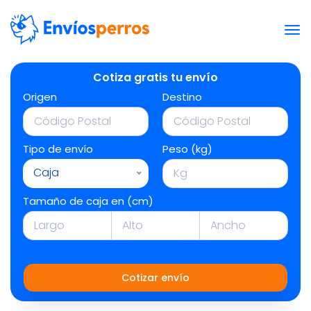
Cotiza gratis tu envío
Origen
Destino
Tipo de envío
Peso (kg)
Caja
Tamaño de caja en (cm)
Cotizar envío