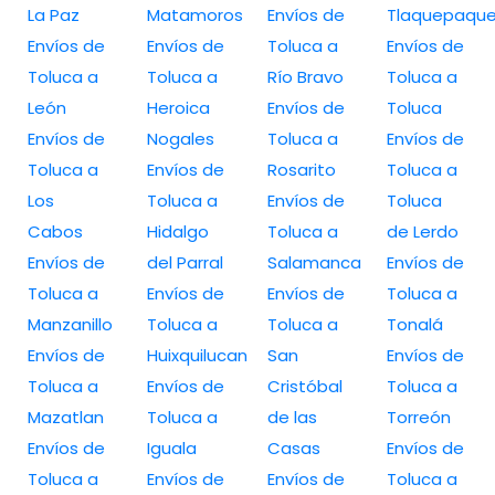
La Paz
Matamoros
Envíos de
Tlaquepaqu
Envíos de
Envíos de
Toluca a
Envíos de
Toluca a
Toluca a
Río Bravo
Toluca a
León
Heroica
Envíos de
Toluca
Envíos de
Nogales
Toluca a
Envíos de
Toluca a
Envíos de
Rosarito
Toluca a
Los
Toluca a
Envíos de
Toluca
Cabos
Hidalgo
Toluca a
de Lerdo
Envíos de
del Parral
Salamanca
Envíos de
Toluca a
Envíos de
Envíos de
Toluca a
Manzanillo
Toluca a
Toluca a
Tonalá
Envíos de
Huixquilucan
San
Envíos de
Toluca a
Envíos de
Cristóbal
Toluca a
Mazatlan
Toluca a
de las
Torreón
Envíos de
Iguala
Casas
Envíos de
Toluca a
Envíos de
Envíos de
Toluca a