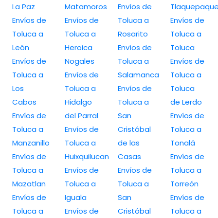
La Paz
Matamoros
Envíos de
Tlaquepaqu
Envíos de
Envíos de
Toluca a
Envíos de
Toluca a
Toluca a
Rosarito
Toluca a
León
Heroica
Envíos de
Toluca
Envíos de
Nogales
Toluca a
Envíos de
Toluca a
Envíos de
Salamanca
Toluca a
Los
Toluca a
Envíos de
Toluca
Cabos
Hidalgo
Toluca a
de Lerdo
Envíos de
del Parral
San
Envíos de
Toluca a
Envíos de
Cristóbal
Toluca a
Manzanillo
Toluca a
de las
Tonalá
Envíos de
Huixquilucan
Casas
Envíos de
Toluca a
Envíos de
Envíos de
Toluca a
Mazatlan
Toluca a
Toluca a
Torreón
Envíos de
Iguala
San
Envíos de
Toluca a
Envíos de
Cristóbal
Toluca a