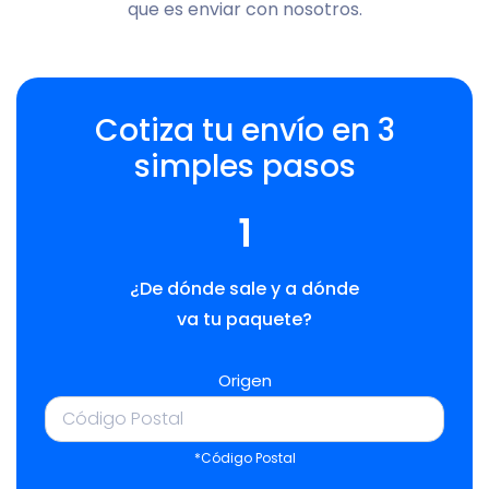
que es enviar con nosotros.
Cotiza tu envío en 3
simples pasos
1
¿De dónde sale y a dónde
va tu paquete?
Origen
*Código Postal