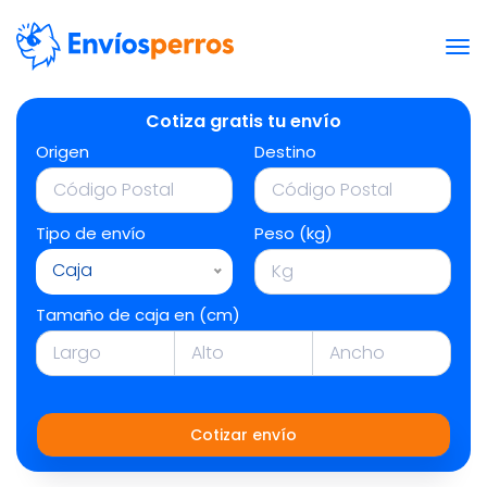
Cotiza gratis tu envío
Origen
Destino
Tipo de envío
Peso (kg)
Caja
Tamaño de caja en (cm)
Cotizar envío