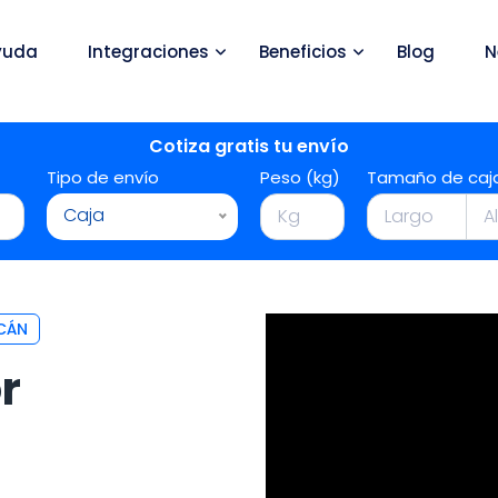
yuda
Integraciones
Beneficios
Blog
N
Cotiza gratis tu envío
Tipo de envío
Peso (kg)
Tamaño de caj
Caja
CÁN
r