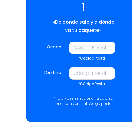
1
¿De dónde sale y a dónde
va tu paquete?
Origen
*Código Postal
Destino
*Código Postal
*No olvides seleccionar la colonia
correspondiente al código postal.