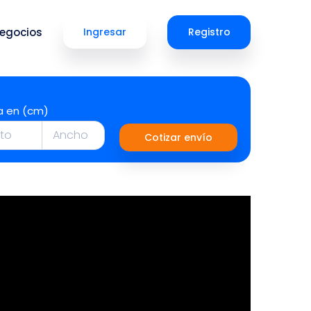
egocios
Ingresar
Registro
a en (cm)
Cotizar envío