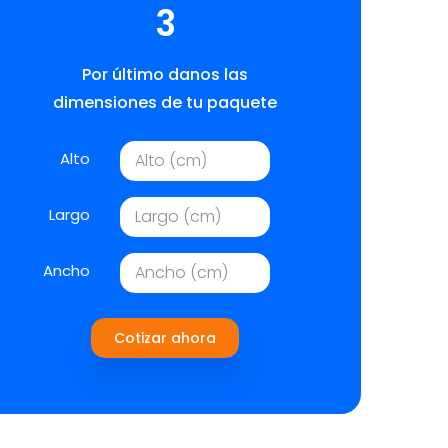
3
Por último danos las
dimensiones de tu paquete
Alto
Largo
Ancho
Cotizar ahora