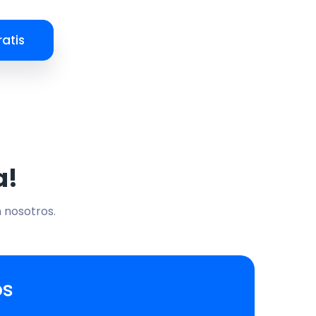
atis
a!
n nosotros.
os