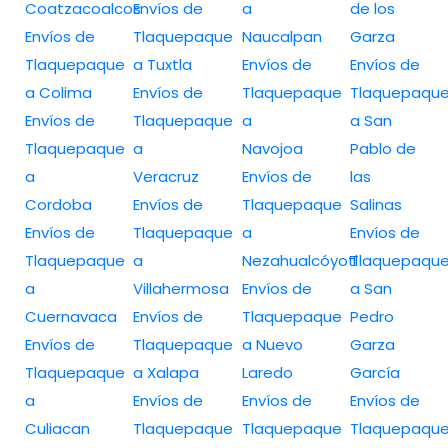
Coatzacoalcos
Envíos de
a
de los
Envíos de
Tlaquepaque
Naucalpan
Garza
Tlaquepaque
a Tuxtla
Envíos de
Envíos de
a Colima
Envíos de
Tlaquepaque
Tlaquepaqu
Envíos de
Tlaquepaque
a
a San
Tlaquepaque
a
Navojoa
Pablo de
a
Veracruz
Envíos de
las
Cordoba
Envíos de
Tlaquepaque
Salinas
Envíos de
Tlaquepaque
a
Envíos de
Tlaquepaque
a
Nezahualcóyotl
Tlaquepaqu
a
Villahermosa
Envíos de
a San
Cuernavaca
Envíos de
Tlaquepaque
Pedro
Envíos de
Tlaquepaque
a Nuevo
Garza
Tlaquepaque
a Xalapa
Laredo
García
a
Envíos de
Envíos de
Envíos de
Culiacan
Tlaquepaque
Tlaquepaque
Tlaquepaqu