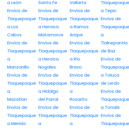
a León
Santa Fe
Vallarta
Tlaquepaqu
Envíos de
Envíos de
Envíos de
a Tepic
Tlaquepaque
Tlaquepaque
Tlaquepaque
Envíos de
a Los
a Heroica
a Ramos
Tlaquepaqu
Cabos
Matamoros
Arizpe
a
Envíos de
Envíos de
Envíos de
Tlalnepantla
Tlaquepaque
Tlaquepaque
Tlaquepaque
de Baz
a
a Heroica
a Río
Envíos de
Manzanillo
Nogales
Bravo
Tlaquepaqu
Envíos de
Envíos de
Envíos de
a Toluca
Tlaquepaque
Tlaquepaque
Tlaquepaque
de Lerdo
a
a Hidalgo
a
Envíos de
Mazatlan
del Parral
Rosarito
Tlaquepaqu
Envíos de
Envíos de
Envíos de
a Tonalá
Tlaquepaque
Tlaquepaque
Tlaquepaque
Envíos de
a Merida
a
a
Tlaquepaqu