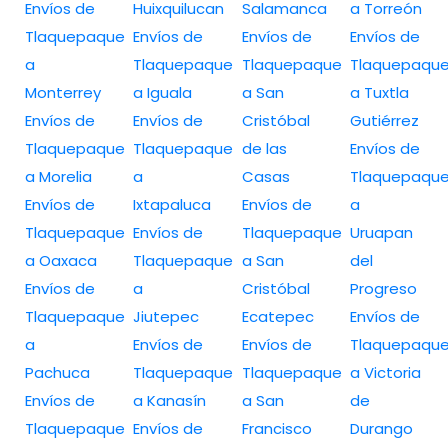
Envíos de
Huixquilucan
Salamanca
a Torreón
Tlaquepaque
Envíos de
Envíos de
Envíos de
a
Tlaquepaque
Tlaquepaque
Tlaquepaqu
Monterrey
a Iguala
a San
a Tuxtla
Envíos de
Envíos de
Cristóbal
Gutiérrez
Tlaquepaque
Tlaquepaque
de las
Envíos de
a Morelia
a
Casas
Tlaquepaqu
Envíos de
Ixtapaluca
Envíos de
a
Tlaquepaque
Envíos de
Tlaquepaque
Uruapan
a Oaxaca
Tlaquepaque
a San
del
Envíos de
a
Cristóbal
Progreso
Tlaquepaque
Jiutepec
Ecatepec
Envíos de
a
Envíos de
Envíos de
Tlaquepaqu
Pachuca
Tlaquepaque
Tlaquepaque
a Victoria
Envíos de
a Kanasín
a San
de
Tlaquepaque
Envíos de
Francisco
Durango