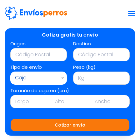
Cotiza gratis tu envío
Origen
Destino
Tipo de envío
Peso (kg)
Caja
Tamaño de caja en (cm)
Cotizar envío