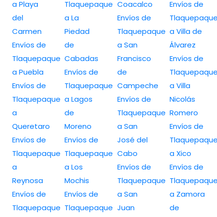
a Playa
Tlaquepaque
Coacalco
Envíos de
del
a La
Envíos de
Tlaquepaqu
Carmen
Piedad
Tlaquepaque
a Villa de
Envíos de
de
a San
Álvarez
Tlaquepaque
Cabadas
Francisco
Envíos de
a Puebla
Envíos de
de
Tlaquepaqu
Envíos de
Tlaquepaque
Campeche
a Villa
Tlaquepaque
a Lagos
Envíos de
Nicolás
a
de
Tlaquepaque
Romero
Queretaro
Moreno
a San
Envíos de
Envíos de
Envíos de
José del
Tlaquepaqu
Tlaquepaque
Tlaquepaque
Cabo
a Xico
a
a Los
Envíos de
Envíos de
Reynosa
Mochis
Tlaquepaque
Tlaquepaqu
Envíos de
Envíos de
a San
a Zamora
Tlaquepaque
Tlaquepaque
Juan
de