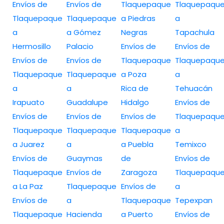
Envíos de
Envíos de
Tlaquepaque
Tlaquepaqu
Tlaquepaque
Tlaquepaque
a Piedras
a
a
a Gómez
Negras
Tapachula
Hermosillo
Palacio
Envíos de
Envíos de
Envíos de
Envíos de
Tlaquepaque
Tlaquepaqu
Tlaquepaque
Tlaquepaque
a Poza
a
a
a
Rica de
Tehuacán
Irapuato
Guadalupe
Hidalgo
Envíos de
Envíos de
Envíos de
Envíos de
Tlaquepaqu
Tlaquepaque
Tlaquepaque
Tlaquepaque
a
a Juarez
a
a Puebla
Temixco
Envíos de
Guaymas
de
Envíos de
Tlaquepaque
Envíos de
Zaragoza
Tlaquepaqu
a La Paz
Tlaquepaque
Envíos de
a
Envíos de
a
Tlaquepaque
Tepexpan
Tlaquepaque
Hacienda
a Puerto
Envíos de