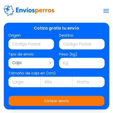
Cotiza gratis tu envío
Origen
Destino
Tipo de envío
Peso (kg)
Caja
Tamaño de caja en (cm)
Cotizar envío