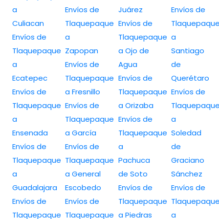
a
Envíos de
Juárez
Envíos de
Culiacan
Tlaquepaque
Envíos de
Tlaquepaqu
Envíos de
a
Tlaquepaque
a
Tlaquepaque
Zapopan
a Ojo de
Santiago
a
Envíos de
Agua
de
Ecatepec
Tlaquepaque
Envíos de
Querétaro
Envíos de
a Fresnillo
Tlaquepaque
Envíos de
Tlaquepaque
Envíos de
a Orizaba
Tlaquepaqu
a
Tlaquepaque
Envíos de
a
Ensenada
a García
Tlaquepaque
Soledad
Envíos de
Envíos de
a
de
Tlaquepaque
Tlaquepaque
Pachuca
Graciano
a
a General
de Soto
Sánchez
Guadalajara
Escobedo
Envíos de
Envíos de
Envíos de
Envíos de
Tlaquepaque
Tlaquepaqu
Tlaquepaque
Tlaquepaque
a Piedras
a