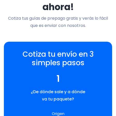
ahora!
Cotiza tus guías de prepago gratis y verás lo fácil
que es enviar con nosotros.
Cotiza tu envío en 3
simples pasos
1
¿De dónde sale y a dónde
va tu paquete?
Origen