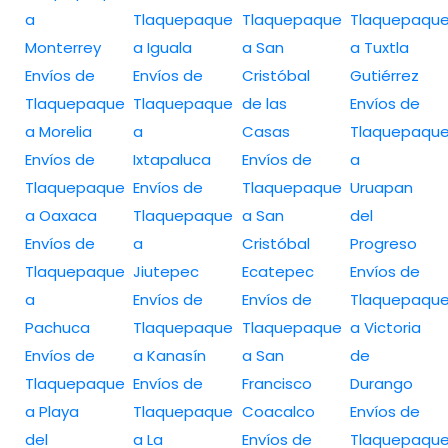
a
Tlaquepaque
Tlaquepaque
Tlaquepaqu
Monterrey
a Iguala
a San
a Tuxtla
Envíos de
Envíos de
Cristóbal
Gutiérrez
Tlaquepaque
Tlaquepaque
de las
Envíos de
a Morelia
a
Casas
Tlaquepaqu
Envíos de
Ixtapaluca
Envíos de
a
Tlaquepaque
Envíos de
Tlaquepaque
Uruapan
a Oaxaca
Tlaquepaque
a San
del
Envíos de
a
Cristóbal
Progreso
Tlaquepaque
Jiutepec
Ecatepec
Envíos de
a
Envíos de
Envíos de
Tlaquepaqu
Pachuca
Tlaquepaque
Tlaquepaque
a Victoria
Envíos de
a Kanasín
a San
de
Tlaquepaque
Envíos de
Francisco
Durango
a Playa
Tlaquepaque
Coacalco
Envíos de
del
a La
Envíos de
Tlaquepaqu