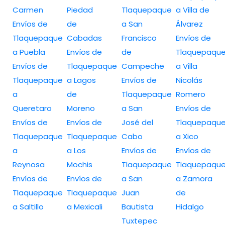
Carmen
Piedad
Tlaquepaque
a Villa de
Envíos de
de
a San
Álvarez
Tlaquepaque
Cabadas
Francisco
Envíos de
a Puebla
Envíos de
de
Tlaquepaqu
Envíos de
Tlaquepaque
Campeche
a Villa
Tlaquepaque
a Lagos
Envíos de
Nicolás
a
de
Tlaquepaque
Romero
Queretaro
Moreno
a San
Envíos de
Envíos de
Envíos de
José del
Tlaquepaqu
Tlaquepaque
Tlaquepaque
Cabo
a Xico
a
a Los
Envíos de
Envíos de
Reynosa
Mochis
Tlaquepaque
Tlaquepaqu
Envíos de
Envíos de
a San
a Zamora
Tlaquepaque
Tlaquepaque
Juan
de
a Saltillo
a Mexicali
Bautista
Hidalgo
Tuxtepec