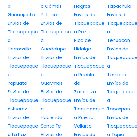
a
a Gómez
Negras
Tapachula
Guanajuato
Palacio
Envíos de
Envíos de
Envíos de
Envíos de
Tlaquepaque
Tlaquepaqu
Tlaquepaque
Tlaquepaque
a Poza
a
a
a
Rica de
Tehuacán
Hermosillo
Guadalupe
Hidalgo
Envíos de
Envíos de
Envíos de
Envíos de
Tlaquepaqu
Tlaquepaque
Tlaquepaque
Tlaquepaque
a
a
a
a Puebla
Temixco
Irapuato
Guaymas
de
Envíos de
Envíos de
Envíos de
Zaragoza
Tlaquepaqu
Tlaquepaque
Tlaquepaque
Envíos de
a
a Juarez
a
Tlaquepaque
Tepexpan
Envíos de
Hacienda
a Puerto
Envíos de
Tlaquepaque
Santa Fe
Vallarta
Tlaquepaqu
a La Paz
Envíos de
Envíos de
a Tepic