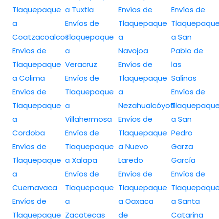
Tlaquepaque
a Tuxtla
Envíos de
Envíos de
a
Envíos de
Tlaquepaque
Tlaquepaqu
Coatzacoalcos
Tlaquepaque
a
a San
Envíos de
a
Navojoa
Pablo de
Tlaquepaque
Veracruz
Envíos de
las
a Colima
Envíos de
Tlaquepaque
Salinas
Envíos de
Tlaquepaque
a
Envíos de
Tlaquepaque
a
Nezahualcóyotl
Tlaquepaqu
a
Villahermosa
Envíos de
a San
Cordoba
Envíos de
Tlaquepaque
Pedro
Envíos de
Tlaquepaque
a Nuevo
Garza
Tlaquepaque
a Xalapa
Laredo
García
a
Envíos de
Envíos de
Envíos de
Cuernavaca
Tlaquepaque
Tlaquepaque
Tlaquepaqu
Envíos de
a
a Oaxaca
a Santa
Tlaquepaque
Zacatecas
de
Catarina