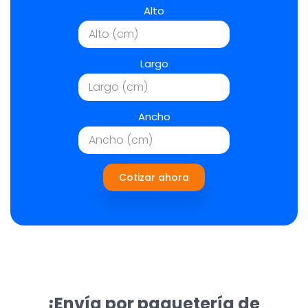
Alto
Largo
Ancho
Cotizar ahora
¡Envía por paquetería de