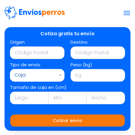
Cotiza gratis tu envío
Origen
Destino
Tipo de envío
Peso (kg)
Caja
Tamaño de caja en (cm)
Cotizar envío