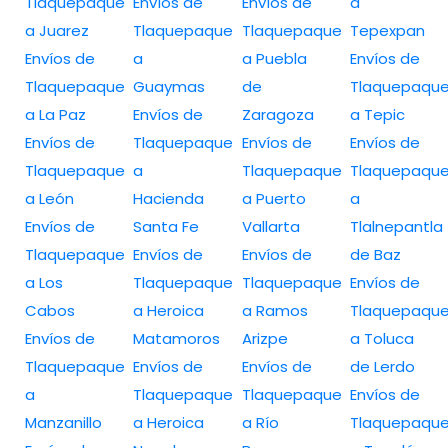
Tlaquepaque
Envíos de
Envíos de
a
a Juarez
Tlaquepaque
Tlaquepaque
Tepexpan
Envíos de
a
a Puebla
Envíos de
Tlaquepaque
Guaymas
de
Tlaquepaqu
a La Paz
Envíos de
Zaragoza
a Tepic
Envíos de
Tlaquepaque
Envíos de
Envíos de
Tlaquepaque
a
Tlaquepaque
Tlaquepaqu
a León
Hacienda
a Puerto
a
Envíos de
Santa Fe
Vallarta
Tlalnepantla
Tlaquepaque
Envíos de
Envíos de
de Baz
a Los
Tlaquepaque
Tlaquepaque
Envíos de
Cabos
a Heroica
a Ramos
Tlaquepaqu
Envíos de
Matamoros
Arizpe
a Toluca
Tlaquepaque
Envíos de
Envíos de
de Lerdo
a
Tlaquepaque
Tlaquepaque
Envíos de
Manzanillo
a Heroica
a Río
Tlaquepaqu