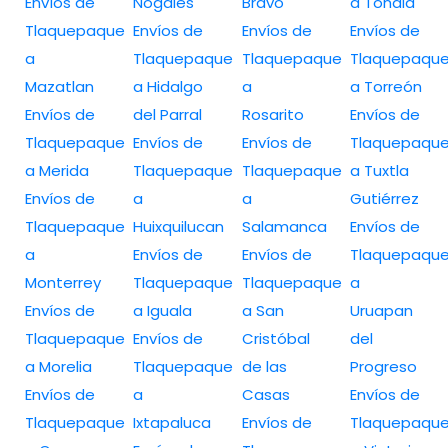
Envíos de
Nogales
Bravo
a Tonalá
Tlaquepaque
Envíos de
Envíos de
Envíos de
a
Tlaquepaque
Tlaquepaque
Tlaquepaqu
Mazatlan
a Hidalgo
a
a Torreón
Envíos de
del Parral
Rosarito
Envíos de
Tlaquepaque
Envíos de
Envíos de
Tlaquepaqu
a Merida
Tlaquepaque
Tlaquepaque
a Tuxtla
Envíos de
a
a
Gutiérrez
Tlaquepaque
Huixquilucan
Salamanca
Envíos de
a
Envíos de
Envíos de
Tlaquepaqu
Monterrey
Tlaquepaque
Tlaquepaque
a
Envíos de
a Iguala
a San
Uruapan
Tlaquepaque
Envíos de
Cristóbal
del
a Morelia
Tlaquepaque
de las
Progreso
Envíos de
a
Casas
Envíos de
Tlaquepaque
Ixtapaluca
Envíos de
Tlaquepaqu