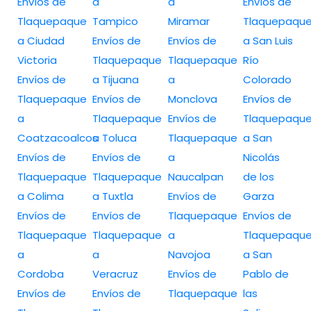
Envíos de
a
a
Envíos de
Tlaquepaque
Tampico
Miramar
Tlaquepaqu
a Ciudad
Envíos de
Envíos de
a San Luis
Victoria
Tlaquepaque
Tlaquepaque
Río
Envíos de
a Tijuana
a
Colorado
Tlaquepaque
Envíos de
Monclova
Envíos de
a
Tlaquepaque
Envíos de
Tlaquepaqu
Coatzacoalcos
a Toluca
Tlaquepaque
a San
Envíos de
Envíos de
a
Nicolás
Tlaquepaque
Tlaquepaque
Naucalpan
de los
a Colima
a Tuxtla
Envíos de
Garza
Envíos de
Envíos de
Tlaquepaque
Envíos de
Tlaquepaque
Tlaquepaque
a
Tlaquepaqu
a
a
Navojoa
a San
Cordoba
Veracruz
Envíos de
Pablo de
Envíos de
Envíos de
Tlaquepaque
las