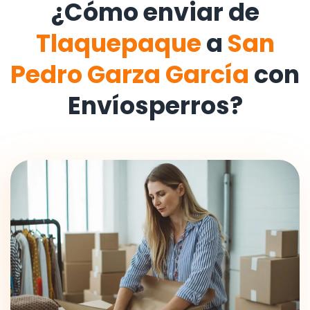
¿Cómo enviar de
Tlaquepaque
a
San
Pedro Garza García
con
Envíosperros?