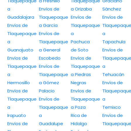
Tlaquepaque
a Fresnillo
Tlaquepaque
Graciano
a
Envíos de
a Orizaba
Sánchez
Guadalajara
Tlaquepaque
Envíos de
Envíos de
Envíos de
a García
Tlaquepaque
Tlaquepaqu
Tlaquepaque
Envíos de
a
a
a
Tlaquepaque
Pachuca
Tapachula
Guanajuato
a General
de Soto
Envíos de
Envíos de
Escobedo
Envíos de
Tlaquepaqu
Tlaquepaque
Envíos de
Tlaquepaque
a
a
Tlaquepaque
a Piedras
Tehuacán
Hermosillo
a Gómez
Negras
Envíos de
Envíos de
Palacio
Envíos de
Tlaquepaqu
Tlaquepaque
Envíos de
Tlaquepaque
a
a
Tlaquepaque
a Poza
Temixco
Irapuato
a
Rica de
Envíos de
Envíos de
Guadalupe
Hidalgo
Tlaquepaqu