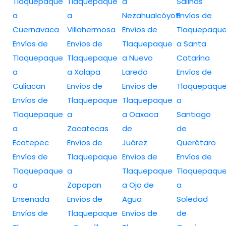
Tlaquepaque
Tlaquepaque
a
Salinas
a
a
Nezahualcóyotl
Envíos de
Cuernavaca
Villahermosa
Envíos de
Tlaquepaqu
Envíos de
Envíos de
Tlaquepaque
a Santa
Tlaquepaque
Tlaquepaque
a Nuevo
Catarina
a
a Xalapa
Laredo
Envíos de
Culiacan
Envíos de
Envíos de
Tlaquepaqu
Envíos de
Tlaquepaque
Tlaquepaque
a
Tlaquepaque
a
a Oaxaca
Santiago
a
Zacatecas
de
de
Ecatepec
Envíos de
Juárez
Querétaro
Envíos de
Tlaquepaque
Envíos de
Envíos de
Tlaquepaque
a
Tlaquepaque
Tlaquepaqu
a
Zapopan
a Ojo de
a
Ensenada
Envíos de
Agua
Soledad
Envíos de
Tlaquepaque
Envíos de
de