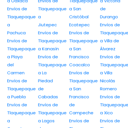
a Oaxaca
Envíos de
Tlaquepaque
a Victoria
Envíos de
Tlaquepaque
a San
de
Tlaquepaque
a
Cristóbal
Durango
a
Jiutepec
Ecatepec
Envíos de
Pachuca
Envíos de
Envíos de
Tlaquepaqu
Envíos de
Tlaquepaque
Tlaquepaque
a Villa de
Tlaquepaque
a Kanasín
a San
Álvarez
a Playa
Envíos de
Francisco
Envíos de
del
Tlaquepaque
Coacalco
Tlaquepaqu
Carmen
a La
Envíos de
a Villa
Envíos de
Piedad
Tlaquepaque
Nicolás
Tlaquepaque
de
a San
Romero
a Puebla
Cabadas
Francisco
Envíos de
Envíos de
Envíos de
de
Tlaquepaqu
Tlaquepaque
Tlaquepaque
Campeche
a Xico
a
a Lagos
Envíos de
Envíos de