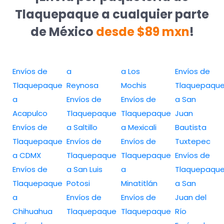
Tlaquepaque a cualquier parte
de México
desde $89 mxn
!
Envíos de
a
a Los
Envíos de
Tlaquepaque
Reynosa
Mochis
Tlaquepaqu
a
Envíos de
Envíos de
a San
Acapulco
Tlaquepaque
Tlaquepaque
Juan
Envíos de
a Saltillo
a Mexicali
Bautista
Tlaquepaque
Envíos de
Envíos de
Tuxtepec
a CDMX
Tlaquepaque
Tlaquepaque
Envíos de
Envíos de
a San Luis
a
Tlaquepaqu
Tlaquepaque
Potosi
Minatitlán
a San
a
Envíos de
Envíos de
Juan del
Chihuahua
Tlaquepaque
Tlaquepaque
Río