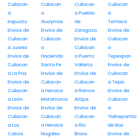
Culiacan
Culiacan
Culiacan
Culiacan
a
a
a Puebla
a
Irapuato
Guaymas
de
Temixco
Envíos de
Envíos de
Zaragoza
Envíos de
Culiacan
Culiacan
Envíos de
Culiacan
a Juarez
a
Culiacan
a
Envíos de
Hacienda
a Puerto
Tepexpan
Culiacan
Santa Fe
Vallarta
Envíos de
a La Paz
Envíos de
Envíos de
Culiacan
Envíos de
Culiacan
Culiacan
a Tepic
Culiacan
a Heroica
a Ramos
Envíos de
a León
Matamoros
Arizpe
Culiacan
Envíos de
Envíos de
Envíos de
a
Culiacan
Culiacan
Culiacan
Tlalnepantla
a Los
a Heroica
a Río
de Baz
Cabos
Nogales
Bravo
Envíos de