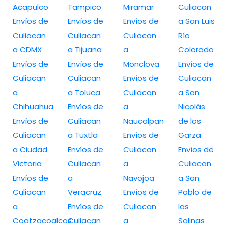
Acapulco
Tampico
Miramar
Culiacan
Envíos de
Envíos de
Envíos de
a San Luis
Culiacan
Culiacan
Culiacan
Río
a CDMX
a Tijuana
a
Colorado
Envíos de
Envíos de
Monclova
Envíos de
Culiacan
Culiacan
Envíos de
Culiacan
a
a Toluca
Culiacan
a San
Chihuahua
Envíos de
a
Nicolás
Envíos de
Culiacan
Naucalpan
de los
Culiacan
a Tuxtla
Envíos de
Garza
a Ciudad
Envíos de
Culiacan
Envíos de
Victoria
Culiacan
a
Culiacan
Envíos de
a
Navojoa
a San
Culiacan
Veracruz
Envíos de
Pablo de
a
Envíos de
Culiacan
las
Coatzacoalcos
Culiacan
a
Salinas