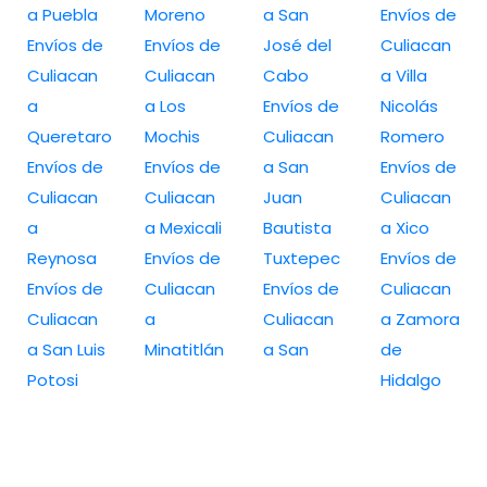
a Puebla
Moreno
a San
Envíos de
Envíos de
Envíos de
José del
Culiacan
Culiacan
Culiacan
Cabo
a Villa
a
a Los
Envíos de
Nicolás
Queretaro
Mochis
Culiacan
Romero
Envíos de
Envíos de
a San
Envíos de
Culiacan
Culiacan
Juan
Culiacan
a
a Mexicali
Bautista
a Xico
Reynosa
Envíos de
Tuxtepec
Envíos de
Envíos de
Culiacan
Envíos de
Culiacan
Culiacan
a
Culiacan
a Zamora
a San Luis
Minatitlán
a San
de
Potosi
Hidalgo