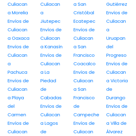
Culiacan
Culiacan
a San
Gutiérrez
a Morelia
a
Cristóbal
Envíos de
Envíos de
Jiutepec
Ecatepec
Culiacan
Culiacan
Envíos de
Envíos de
a
a Oaxaca
Culiacan
Culiacan
Uruapan
Envíos de
a Kanasín
a San
del
Culiacan
Envíos de
Francisco
Progreso
a
Culiacan
Coacalco
Envíos de
Pachuca
a La
Envíos de
Culiacan
Envíos de
Piedad
Culiacan
a Victoria
Culiacan
de
a San
de
a Playa
Cabadas
Francisco
Durango
del
Envíos de
de
Envíos de
Carmen
Culiacan
Campeche
Culiacan
Envíos de
a Lagos
Envíos de
a Villa de
Culiacan
de
Culiacan
Álvarez