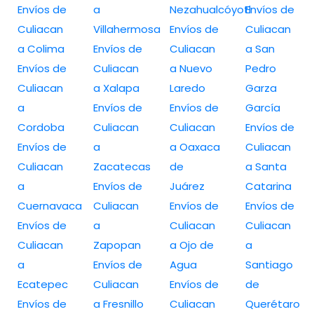
Envíos de
a
Nezahualcóyotl
Envíos de
Culiacan
Villahermosa
Envíos de
Culiacan
a Colima
Envíos de
Culiacan
a San
Envíos de
Culiacan
a Nuevo
Pedro
Culiacan
a Xalapa
Laredo
Garza
a
Envíos de
Envíos de
García
Cordoba
Culiacan
Culiacan
Envíos de
Envíos de
a
a Oaxaca
Culiacan
Culiacan
Zacatecas
de
a Santa
a
Envíos de
Juárez
Catarina
Cuernavaca
Culiacan
Envíos de
Envíos de
Envíos de
a
Culiacan
Culiacan
Culiacan
Zapopan
a Ojo de
a
a
Envíos de
Agua
Santiago
Ecatepec
Culiacan
Envíos de
de
Envíos de
a Fresnillo
Culiacan
Querétaro