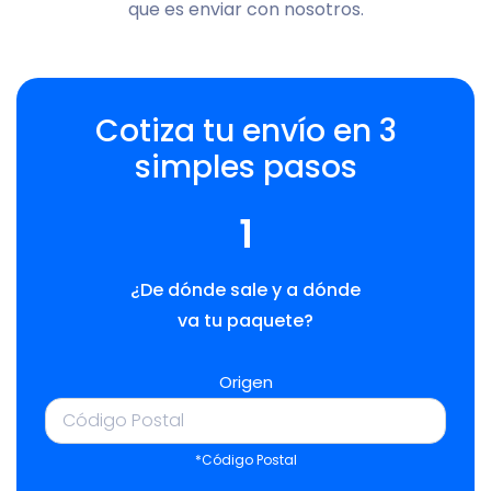
que es enviar con nosotros.
Cotiza tu envío en 3
simples pasos
1
¿De dónde sale y a dónde
va tu paquete?
Origen
*Código Postal