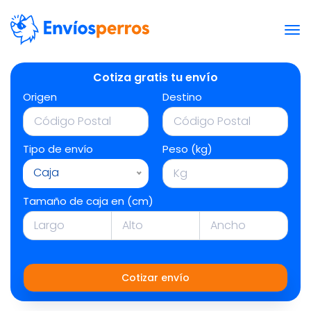
Cotiza gratis tu envío
Origen
Destino
Tipo de envío
Peso (kg)
Caja
Tamaño de caja en (cm)
Cotizar envío