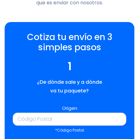
que es enviar con nosotros.
Cotiza tu envío en 3
simples pasos
1
¿De dónde sale y a dónde
va tu paquete?
Origen
*Código Postal