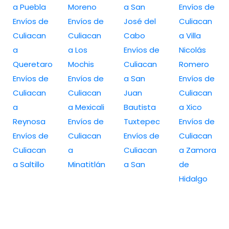
a Puebla
Moreno
a San
Envíos de
Envíos de
Envíos de
José del
Culiacan
Culiacan
Culiacan
Cabo
a Villa
a
a Los
Envíos de
Nicolás
Queretaro
Mochis
Culiacan
Romero
Envíos de
Envíos de
a San
Envíos de
Culiacan
Culiacan
Juan
Culiacan
a
a Mexicali
Bautista
a Xico
Reynosa
Envíos de
Tuxtepec
Envíos de
Envíos de
Culiacan
Envíos de
Culiacan
Culiacan
a
Culiacan
a Zamora
a Saltillo
Minatitlán
a San
de
Hidalgo