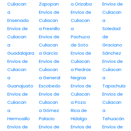
Culiacan
Zapopan
a Orizaba
Envíos de
a
Envíos de
Envíos de
Culiacan
Ensenada
Culiacan
Culiacan
a
Envíos de
a Fresnillo
a
Soledad
Culiacan
Envíos de
Pachuca
de
a
Culiacan
de Soto
Graciano
Guadalajara
a García
Envíos de
Sánchez
Envíos de
Envíos de
Culiacan
Envíos de
Culiacan
Culiacan
a Piedras
Culiacan
a
a General
Negras
a
Guanajuato
Escobedo
Envíos de
Tapachula
Envíos de
Envíos de
Culiacan
Envíos de
Culiacan
Culiacan
a Poza
Culiacan
a
a Gómez
Rica de
a
Hermosillo
Palacio
Hidalgo
Tehuacán
Envíos de
Envíos de
Envíos de
Envíos de