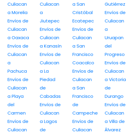
Culiacan
Culiacan
a San
Gutiérrez
a Morelia
a
Cristóbal
Envíos de
Envíos de
Jiutepec
Ecatepec
Culiacan
Culiacan
Envíos de
Envíos de
a
a Oaxaca
Culiacan
Culiacan
Uruapan
Envíos de
a Kanasín
a San
del
Culiacan
Envíos de
Francisco
Progreso
a
Culiacan
Coacalco
Envíos de
Pachuca
a La
Envíos de
Culiacan
Envíos de
Piedad
Culiacan
a Victoria
Culiacan
de
a San
de
a Playa
Cabadas
Francisco
Durango
del
Envíos de
de
Envíos de
Carmen
Culiacan
Campeche
Culiacan
Envíos de
a Lagos
Envíos de
a Villa de
Culiacan
de
Culiacan
Álvarez