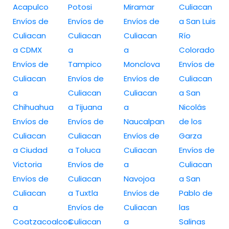
Acapulco
Potosi
Miramar
Culiacan
Envíos de
Envíos de
Envíos de
a San Luis
Culiacan
Culiacan
Culiacan
Río
a CDMX
a
a
Colorado
Envíos de
Tampico
Monclova
Envíos de
Culiacan
Envíos de
Envíos de
Culiacan
a
Culiacan
Culiacan
a San
Chihuahua
a Tijuana
a
Nicolás
Envíos de
Envíos de
Naucalpan
de los
Culiacan
Culiacan
Envíos de
Garza
a Ciudad
a Toluca
Culiacan
Envíos de
Victoria
Envíos de
a
Culiacan
Envíos de
Culiacan
Navojoa
a San
Culiacan
a Tuxtla
Envíos de
Pablo de
a
Envíos de
Culiacan
las
Coatzacoalcos
Culiacan
a
Salinas