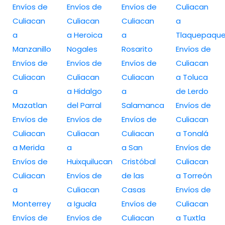
Envíos de
Envíos de
Envíos de
Culiacan
Culiacan
Culiacan
Culiacan
a
a
a Heroica
a
Tlaquepaqu
Manzanillo
Nogales
Rosarito
Envíos de
Envíos de
Envíos de
Envíos de
Culiacan
Culiacan
Culiacan
Culiacan
a Toluca
a
a Hidalgo
a
de Lerdo
Mazatlan
del Parral
Salamanca
Envíos de
Envíos de
Envíos de
Envíos de
Culiacan
Culiacan
Culiacan
Culiacan
a Tonalá
a Merida
a
a San
Envíos de
Envíos de
Huixquilucan
Cristóbal
Culiacan
Culiacan
Envíos de
de las
a Torreón
a
Culiacan
Casas
Envíos de
Monterrey
a Iguala
Envíos de
Culiacan
Envíos de
Envíos de
Culiacan
a Tuxtla