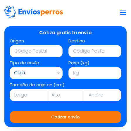
Cotiza gratis tu envío
Origen
Destino
Tipo de envío
Peso (kg)
Caja
Tamaño de caja en (cm)
Cotizar envío