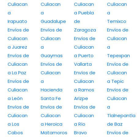
Culiacan
Culiacan
Culiacan
Culiacan
a
a
a Puebla
a
Irapuato
Guadalupe
de
Temixco
Envíos de
Envíos de
Zaragoza
Envíos de
Culiacan
Culiacan
Envíos de
Culiacan
a Juarez
a
Culiacan
a
Envíos de
Guaymas
a Puerto
Tepexpan
Culiacan
Envíos de
Vallarta
Envíos de
a La Paz
Culiacan
Envíos de
Culiacan
Envíos de
a
Culiacan
a Tepic
Culiacan
Hacienda
a Ramos
Envíos de
a León
Santa Fe
Arizpe
Culiacan
Envíos de
Envíos de
Envíos de
a
Culiacan
Culiacan
Culiacan
Tlalnepantla
a Los
a Heroica
a Río
de Baz
Cabos
Matamoros
Bravo
Envíos de