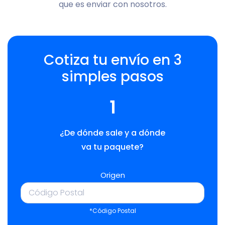
que es enviar con nosotros.
Cotiza tu envío en 3
simples pasos
1
¿De dónde sale y a dónde
va tu paquete?
Origen
*Código Postal