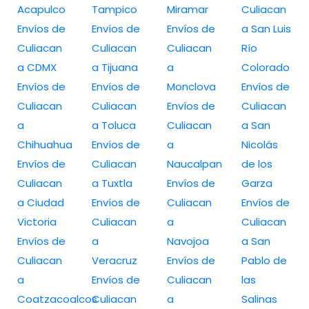
Acapulco
Tampico
Miramar
Culiacan
Envíos de
Envíos de
Envíos de
a San Luis
Culiacan
Culiacan
Culiacan
Río
a CDMX
a Tijuana
a
Colorado
Envíos de
Envíos de
Monclova
Envíos de
Culiacan
Culiacan
Envíos de
Culiacan
a
a Toluca
Culiacan
a San
Chihuahua
Envíos de
a
Nicolás
Envíos de
Culiacan
Naucalpan
de los
Culiacan
a Tuxtla
Envíos de
Garza
a Ciudad
Envíos de
Culiacan
Envíos de
Victoria
Culiacan
a
Culiacan
Envíos de
a
Navojoa
a San
Culiacan
Veracruz
Envíos de
Pablo de
a
Envíos de
Culiacan
las
Coatzacoalcos
Culiacan
a
Salinas