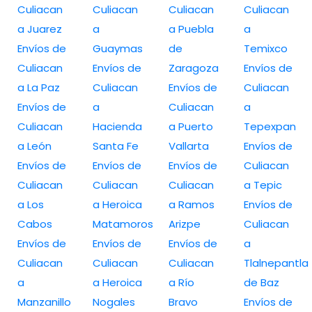
Culiacan
Culiacan
Culiacan
Culiacan
a Juarez
a
a Puebla
a
Envíos de
Guaymas
de
Temixco
Culiacan
Envíos de
Zaragoza
Envíos de
a La Paz
Culiacan
Envíos de
Culiacan
Envíos de
a
Culiacan
a
Culiacan
Hacienda
a Puerto
Tepexpan
a León
Santa Fe
Vallarta
Envíos de
Envíos de
Envíos de
Envíos de
Culiacan
Culiacan
Culiacan
Culiacan
a Tepic
a Los
a Heroica
a Ramos
Envíos de
Cabos
Matamoros
Arizpe
Culiacan
Envíos de
Envíos de
Envíos de
a
Culiacan
Culiacan
Culiacan
Tlalnepantla
a
a Heroica
a Río
de Baz
Manzanillo
Nogales
Bravo
Envíos de