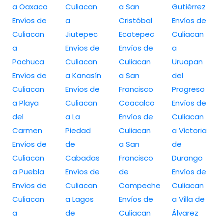
a Oaxaca
Culiacan
a San
Gutiérrez
Envíos de
a
Cristóbal
Envíos de
Culiacan
Jiutepec
Ecatepec
Culiacan
a
Envíos de
Envíos de
a
Pachuca
Culiacan
Culiacan
Uruapan
Envíos de
a Kanasín
a San
del
Culiacan
Envíos de
Francisco
Progreso
a Playa
Culiacan
Coacalco
Envíos de
del
a La
Envíos de
Culiacan
Carmen
Piedad
Culiacan
a Victoria
Envíos de
de
a San
de
Culiacan
Cabadas
Francisco
Durango
a Puebla
Envíos de
de
Envíos de
Envíos de
Culiacan
Campeche
Culiacan
Culiacan
a Lagos
Envíos de
a Villa de
a
de
Culiacan
Álvarez