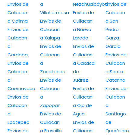
Envíos de
a
Nezahualcóyotl
Envíos de
Culiacan
Villahermosa
Envíos de
Culiacan
a Colima
Envíos de
Culiacan
a San
Envíos de
Culiacan
a Nuevo
Pedro
Culiacan
a Xalapa
Laredo
Garza
a
Envíos de
Envíos de
García
Cordoba
Culiacan
Culiacan
Envíos de
Envíos de
a
a Oaxaca
Culiacan
Culiacan
Zacatecas
de
a Santa
a
Envíos de
Juárez
Catarina
Cuernavaca
Culiacan
Envíos de
Envíos de
Envíos de
a
Culiacan
Culiacan
Culiacan
Zapopan
a Ojo de
a
a
Envíos de
Agua
Santiago
Ecatepec
Culiacan
Envíos de
de
Envíos de
a Fresnillo
Culiacan
Querétaro