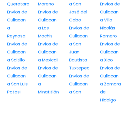
Queretaro
Moreno
a San
Envíos de
Envíos de
Envíos de
José del
Culiacan
Culiacan
Culiacan
Cabo
a Villa
a
a Los
Envíos de
Nicolás
Reynosa
Mochis
Culiacan
Romero
Envíos de
Envíos de
a San
Envíos de
Culiacan
Culiacan
Juan
Culiacan
a Saltillo
a Mexicali
Bautista
a Xico
Envíos de
Envíos de
Tuxtepec
Envíos de
Culiacan
Culiacan
Envíos de
Culiacan
a San Luis
a
Culiacan
a Zamora
Potosi
Minatitlán
a San
de
Hidalgo