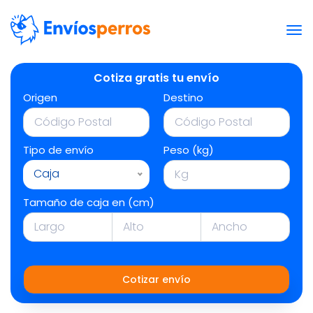
Cotiza gratis tu envío
Origen
Destino
Tipo de envío
Peso (kg)
Caja
Tamaño de caja en (cm)
Cotizar envío