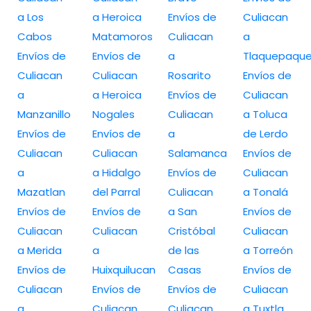
a Los
a Heroica
Envíos de
Culiacan
Cabos
Matamoros
Culiacan
a
Envíos de
Envíos de
a
Tlaquepaqu
Culiacan
Culiacan
Rosarito
Envíos de
a
a Heroica
Envíos de
Culiacan
Manzanillo
Nogales
Culiacan
a Toluca
Envíos de
Envíos de
a
de Lerdo
Culiacan
Culiacan
Salamanca
Envíos de
a
a Hidalgo
Envíos de
Culiacan
Mazatlan
del Parral
Culiacan
a Tonalá
Envíos de
Envíos de
a San
Envíos de
Culiacan
Culiacan
Cristóbal
Culiacan
a Merida
a
de las
a Torreón
Envíos de
Huixquilucan
Casas
Envíos de
Culiacan
Envíos de
Envíos de
Culiacan
a
Culiacan
Culiacan
a Tuxtla