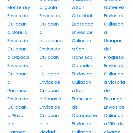
Monterrey
a Iguala
a San
Gutiérrez
Envíos de
Envíos de
Cristóbal
Envíos de
Culiacan
Culiacan
Ecatepec
Culiacan
a Morelia
a
Envíos de
a
Envíos de
Ixtapaluca
Culiacan
Uruapan
Culiacan
Envíos de
a San
del
a Oaxaca
Culiacan
Francisco
Progreso
Envíos de
a
Coacalco
Envíos de
Culiacan
Jiutepec
Envíos de
Culiacan
a
Envíos de
Culiacan
a Victoria
Pachuca
Culiacan
a San
de
Envíos de
a Kanasín
Francisco
Durango
Culiacan
Envíos de
de
Envíos de
a Playa
Culiacan
Campeche
Culiacan
del
a La
Envíos de
a Villa de
Carmen
Piedad
Culiacan
Álvarez