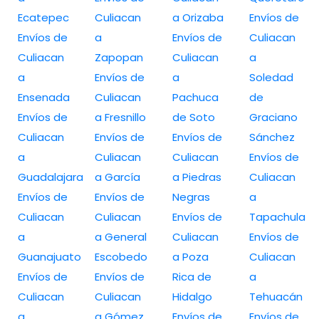
Ecatepec
Culiacan
a Orizaba
Envíos de
Envíos de
a
Envíos de
Culiacan
Culiacan
Zapopan
Culiacan
a
a
Envíos de
a
Soledad
Ensenada
Culiacan
Pachuca
de
Envíos de
a Fresnillo
de Soto
Graciano
Culiacan
Envíos de
Envíos de
Sánchez
a
Culiacan
Culiacan
Envíos de
Guadalajara
a García
a Piedras
Culiacan
Envíos de
Envíos de
Negras
a
Culiacan
Culiacan
Envíos de
Tapachula
a
a General
Culiacan
Envíos de
Guanajuato
Escobedo
a Poza
Culiacan
Envíos de
Envíos de
Rica de
a
Culiacan
Culiacan
Hidalgo
Tehuacán
a
a Gómez
Envíos de
Envíos de