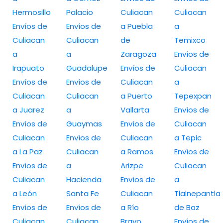
Hermosillo
Palacio
Culiacan
Culiacan
Envíos de
Envíos de
a Puebla
a
Culiacan
Culiacan
de
Temixco
a
a
Zaragoza
Envíos de
Irapuato
Guadalupe
Envíos de
Culiacan
Envíos de
Envíos de
Culiacan
a
Culiacan
Culiacan
a Puerto
Tepexpan
a Juarez
a
Vallarta
Envíos de
Envíos de
Guaymas
Envíos de
Culiacan
Culiacan
Envíos de
Culiacan
a Tepic
a La Paz
Culiacan
a Ramos
Envíos de
Envíos de
a
Arizpe
Culiacan
Culiacan
Hacienda
Envíos de
a
a León
Santa Fe
Culiacan
Tlalnepantla
Envíos de
Envíos de
a Río
de Baz
Culiacan
Culiacan
Bravo
Envíos de