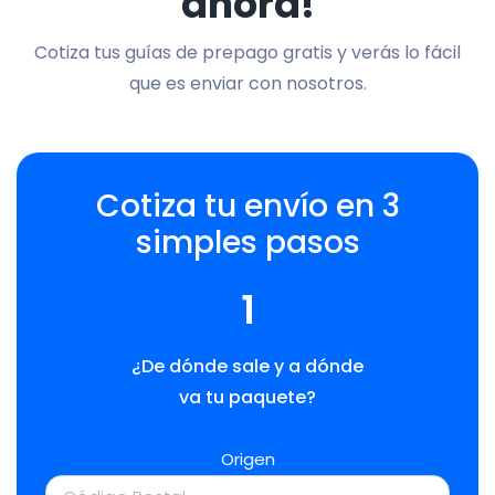
ahora!
Cotiza tus guías de prepago gratis y verás lo fácil
que es enviar con nosotros.
Cotiza tu envío en 3
simples pasos
1
¿De dónde sale y a dónde
va tu paquete?
Origen