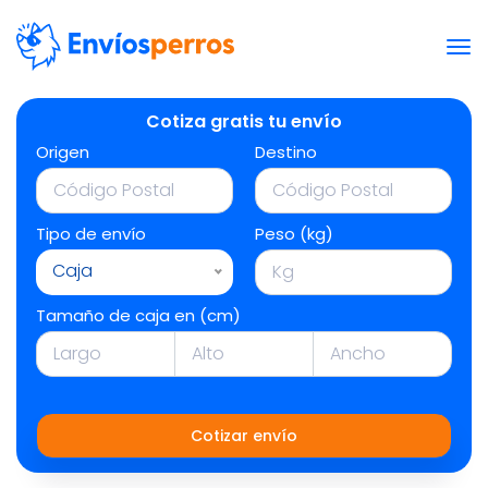
Cotiza gratis tu envío
Origen
Destino
Tipo de envío
Peso (kg)
Caja
Tamaño de caja en (cm)
Cotizar envío