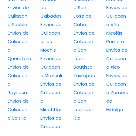
Envíos de
de
a San
Envíos de
Culiacan
Cabadas
José del
Culiacan
a Puebla
Envíos de
Cabo
a Villa
Envíos de
Culiacan
Envíos de
Nicolás
Culiacan
a Los
Culiacan
Romero
a
Mochis
a San
Envíos de
Queretaro
Envíos de
Juan
Culiacan
Envíos de
Culiacan
Bautista
a Xico
Culiacan
a Mexicali
Tuxtepec
Envíos de
a
Envíos de
Envíos de
Culiacan
Reynosa
Culiacan
Culiacan
a Zamora
Envíos de
a
a San
de
Culiacan
Minatitlán
Juan del
Hidalgo
a Saltillo
Envíos de
Río
Culiacan