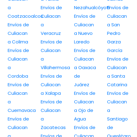
a
Envíos de
Nezahualcóyotl
Envíos de
Coatzacoalcos
Culiacan
Envíos de
Culiacan
Envíos de
a
Culiacan
a San
Culiacan
Veracruz
a Nuevo
Pedro
a Colima
Envíos de
Laredo
Garza
Envíos de
Culiacan
Envíos de
García
Culiacan
a
Culiacan
Envíos de
a
Villahermosa
a Oaxaca
Culiacan
Cordoba
Envíos de
de
a Santa
Envíos de
Culiacan
Juárez
Catarina
Culiacan
a Xalapa
Envíos de
Envíos de
a
Envíos de
Culiacan
Culiacan
Cuernavaca
Culiacan
a Ojo de
a
Envíos de
a
Agua
Santiago
Culiacan
Zacatecas
Envíos de
de
a
Envíos de
Culiacan
Querétaro