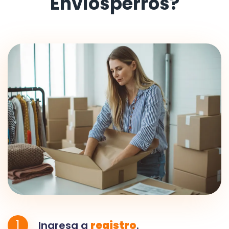
Envíosperros?
1
Ingresa a
registro
.