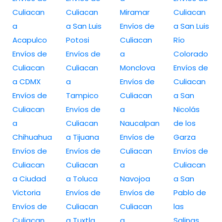
Culiacan
Culiacan
Miramar
Culiacan
a
a San Luis
Envíos de
a San Luis
Acapulco
Potosi
Culiacan
Río
Envíos de
Envíos de
a
Colorado
Culiacan
Culiacan
Monclova
Envíos de
a CDMX
a
Envíos de
Culiacan
Envíos de
Tampico
Culiacan
a San
Culiacan
Envíos de
a
Nicolás
a
Culiacan
Naucalpan
de los
Chihuahua
a Tijuana
Envíos de
Garza
Envíos de
Envíos de
Culiacan
Envíos de
Culiacan
Culiacan
a
Culiacan
a Ciudad
a Toluca
Navojoa
a San
Victoria
Envíos de
Envíos de
Pablo de
Envíos de
Culiacan
Culiacan
las
Culiacan
a Tuxtla
a
Salinas