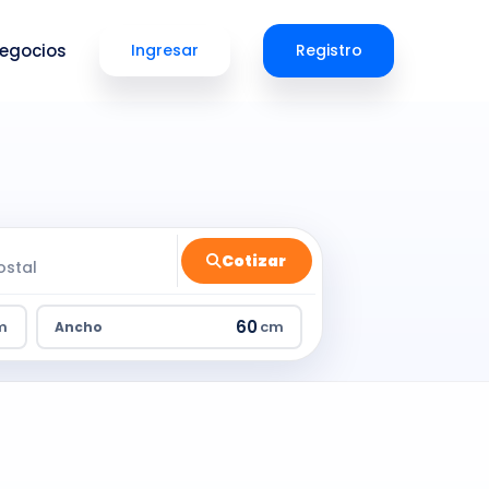
egocios
Ingresar
Registro
Cotizar
m
cm
Ancho