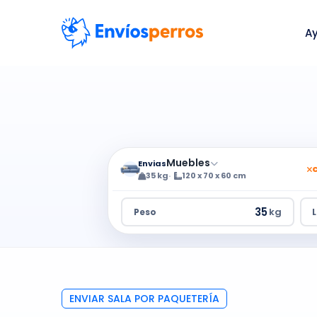
A
Muebles
Envias
35 kg
120 x 70 x 60 cm
kg
Peso
ENVIAR SALA POR PAQUETERÍA