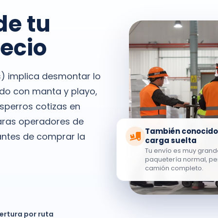
de tu
recio
s) implica desmontar lo
ado con manta y playo,
sperros cotizas en
aras operadores de
También conocido
 antes de comprar la
carga suelta
Tu envío es muy grand
paquetería normal, per
camión completo.
ertura por ruta