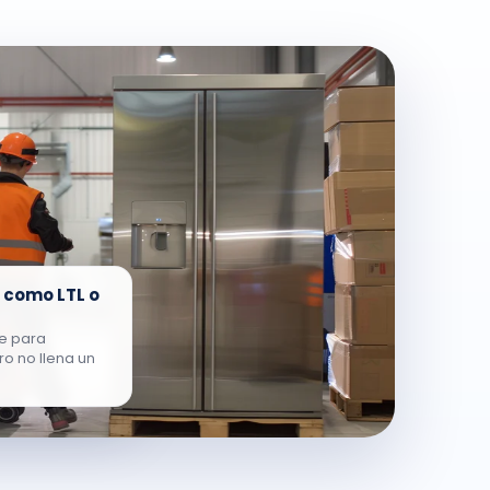
 como LTL o
e para
o no llena un