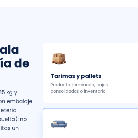
sala
ía de
Tarimas y pallets
Producto terminado, cajas
consolidadas o inventario.
35 kg y
on embalaje.
etería
uelta): no
itas un
.