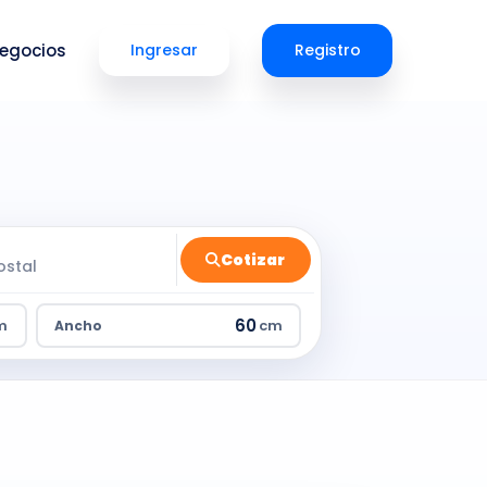
egocios
Ingresar
Registro
Cotizar
m
cm
Ancho