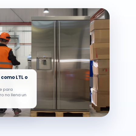
 como LTL o
e para
o no llena un