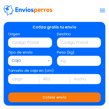
Cotiza gratis tu envío
Origen
Destino
Tipo de envío
Peso (kg)
Caja
Tamaño de caja en (cm)
Cotizar envío