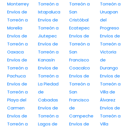
Monterrey
Torreón a
Torreón a
Torreón a
Envíos de
Ixtapaluca
San
Uruapan
Torreón a
Envíos de
Cristóbal
del
Morelia
Torreón a
Ecatepec
Progreso
Envíos de
Jiutepec
Envíos de
Envíos de
Torreón a
Envíos de
Torreón a
Torreón a
Oaxaca
Torreón a
San
Victoria
Envíos de
Kanasín
Francisco
de
Torreón a
Envíos de
Coacalco
Durango
Pachuca
Torreón a
Envíos de
Envíos de
Envíos de
La Piedad
Torreón a
Torreón a
Torreón a
de
San
Villa de
Playa del
Cabadas
Francisco
Álvarez
Carmen
Envíos de
de
Envíos de
Envíos de
Torreón a
Campeche
Torreón a
Torreón a
Lagos de
Envíos de
Villa