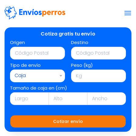
Cotiza gratis tu envío
Origen
Destino
Tipo de envío
Peso (kg)
Caja
Tamaño de caja en (cm)
Cotizar envío