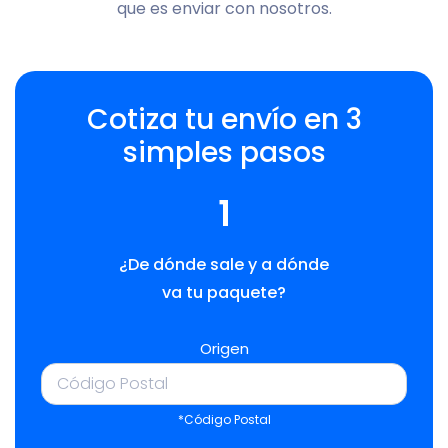
que es enviar con nosotros.
Cotiza tu envío en 3
simples pasos
1
¿De dónde sale y a dónde
va tu paquete?
Origen
*Código Postal