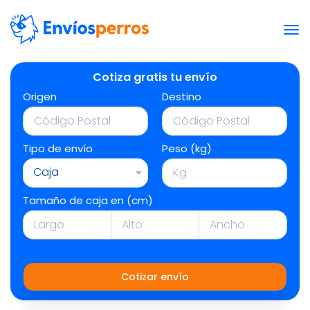
Cotiza gratis tu envío
Origen
Destino
Tipo de envío
Peso (kg)
Caja
Tamaño de caja en (cm)
Cotizar envío