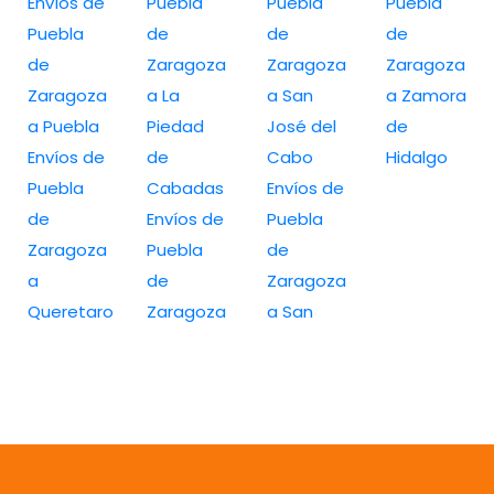
Envíos de
Puebla
Puebla
Puebla
Puebla
de
de
de
de
Zaragoza
Zaragoza
Zaragoza
Zaragoza
a La
a San
a Zamora
a Puebla
Piedad
José del
de
Envíos de
de
Cabo
Hidalgo
Puebla
Cabadas
Envíos de
de
Envíos de
Puebla
Zaragoza
Puebla
de
a
de
Zaragoza
Queretaro
Zaragoza
a San