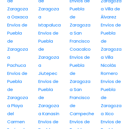
de
de
Envíos de
Zaragoza
Zaragoza
Zaragoza
Puebla
a Villa de
a Oaxaca
a
de
Álvarez
Envíos de
Ixtapaluca
Zaragoza
Envíos de
Puebla
Envíos de
a San
Puebla
de
Puebla
Francisco
de
Zaragoza
de
Coacalco
Zaragoza
a
Zaragoza
Envíos de
a Villa
Pachuca
a
Puebla
Nicolás
Envíos de
Jiutepec
de
Romero
Puebla
Envíos de
Zaragoza
Envíos de
de
Puebla
a San
Puebla
Zaragoza
de
Francisco
de
a Playa
Zaragoza
de
Zaragoza
del
a Kanasín
Campeche
a Xico
Carmen
Envíos de
Envíos de
Envíos de