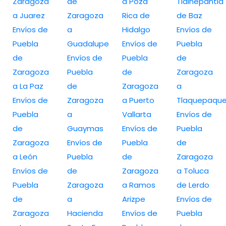
Zaragoza
de
a Poza
Tlalnepantla
a Juarez
Zaragoza
Rica de
de Baz
Envíos de
a
Hidalgo
Envíos de
Puebla
Guadalupe
Envíos de
Puebla
de
Envíos de
Puebla
de
Zaragoza
Puebla
de
Zaragoza
a La Paz
de
Zaragoza
a
Envíos de
Zaragoza
a Puerto
Tlaquepaqu
Puebla
a
Vallarta
Envíos de
de
Guaymas
Envíos de
Puebla
Zaragoza
Envíos de
Puebla
de
a León
Puebla
de
Zaragoza
Envíos de
de
Zaragoza
a Toluca
Puebla
Zaragoza
a Ramos
de Lerdo
de
a
Arizpe
Envíos de
Zaragoza
Hacienda
Envíos de
Puebla