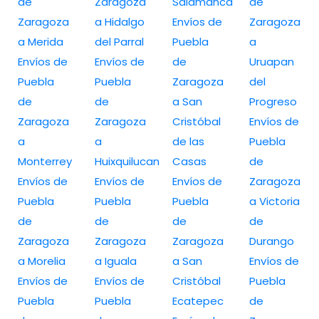
de
Zaragoza
Salamanca
de
Zaragoza
a Hidalgo
Envíos de
Zaragoza
a Merida
del Parral
Puebla
a
Envíos de
Envíos de
de
Uruapan
Puebla
Puebla
Zaragoza
del
de
de
a San
Progreso
Zaragoza
Zaragoza
Cristóbal
Envíos de
a
a
de las
Puebla
Monterrey
Huixquilucan
Casas
de
Envíos de
Envíos de
Envíos de
Zaragoza
Puebla
Puebla
Puebla
a Victoria
de
de
de
de
Zaragoza
Zaragoza
Zaragoza
Durango
a Morelia
a Iguala
a San
Envíos de
Envíos de
Envíos de
Cristóbal
Puebla
Puebla
Puebla
Ecatepec
de