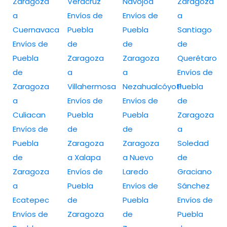
Zaragoza
Veracruz
Navojoa
Zaragoza
a
Envíos de
Envíos de
a
Cuernavaca
Puebla
Puebla
Santiago
Envíos de
de
de
de
Puebla
Zaragoza
Zaragoza
Querétaro
de
a
a
Envíos de
Zaragoza
Villahermosa
Nezahualcóyotl
Puebla
a
Envíos de
Envíos de
de
Culiacan
Puebla
Puebla
Zaragoza
Envíos de
de
de
a
Puebla
Zaragoza
Zaragoza
Soledad
de
a Xalapa
a Nuevo
de
Zaragoza
Envíos de
Laredo
Graciano
a
Puebla
Envíos de
Sánchez
Ecatepec
de
Puebla
Envíos de
Envíos de
Zaragoza
de
Puebla