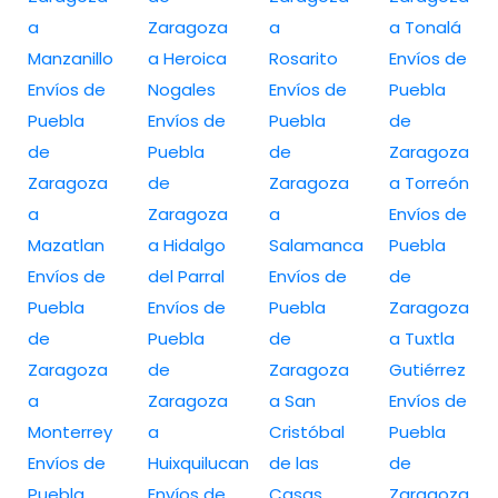
a
Zaragoza
a
a Tonalá
Manzanillo
a Heroica
Rosarito
Envíos de
Envíos de
Nogales
Envíos de
Puebla
Puebla
Envíos de
Puebla
de
de
Puebla
de
Zaragoza
Zaragoza
de
Zaragoza
a Torreón
a
Zaragoza
a
Envíos de
Mazatlan
a Hidalgo
Salamanca
Puebla
Envíos de
del Parral
Envíos de
de
Puebla
Envíos de
Puebla
Zaragoza
de
Puebla
de
a Tuxtla
Zaragoza
de
Zaragoza
Gutiérrez
a
Zaragoza
a San
Envíos de
Monterrey
a
Cristóbal
Puebla
Envíos de
Huixquilucan
de las
de
Puebla
Envíos de
Casas
Zaragoza