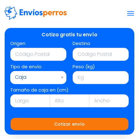
Cotiza gratis tu envío
Origen
Destino
Tipo de envío
Peso (kg)
Caja
Tamaño de caja en (cm)
Cotizar envío