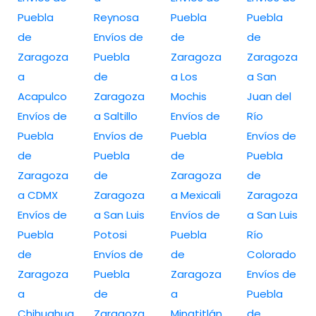
Puebla
Reynosa
Puebla
Puebla
de
Envíos de
de
de
Zaragoza
Puebla
Zaragoza
Zaragoza
a
de
a Los
a San
Acapulco
Zaragoza
Mochis
Juan del
Envíos de
a Saltillo
Envíos de
Río
Puebla
Envíos de
Puebla
Envíos de
de
Puebla
de
Puebla
Zaragoza
de
Zaragoza
de
a CDMX
Zaragoza
a Mexicali
Zaragoza
Envíos de
a San Luis
Envíos de
a San Luis
Puebla
Potosi
Puebla
Río
de
Envíos de
de
Colorado
Zaragoza
Puebla
Zaragoza
Envíos de
a
de
a
Puebla
Chihuahua
Zaragoza
Minatitlán
de