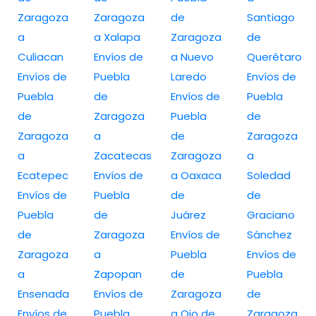
Zaragoza
Zaragoza
de
Santiago
a
a Xalapa
Zaragoza
de
Culiacan
Envíos de
a Nuevo
Querétaro
Envíos de
Puebla
Laredo
Envíos de
Puebla
de
Envíos de
Puebla
de
Zaragoza
Puebla
de
Zaragoza
a
de
Zaragoza
a
Zacatecas
Zaragoza
a
Ecatepec
Envíos de
a Oaxaca
Soledad
Envíos de
Puebla
de
de
Puebla
de
Juárez
Graciano
de
Zaragoza
Envíos de
Sánchez
Zaragoza
a
Puebla
Envíos de
a
Zapopan
de
Puebla
Ensenada
Envíos de
Zaragoza
de
Envíos de
Puebla
a Ojo de
Zaragoza