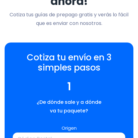
ahora!
Cotiza tus guías de prepago gratis y verás lo fácil
que es enviar con nosotros.
Cotiza tu envío en 3
simples pasos
1
¿De dónde sale y a dónde
va tu paquete?
Origen