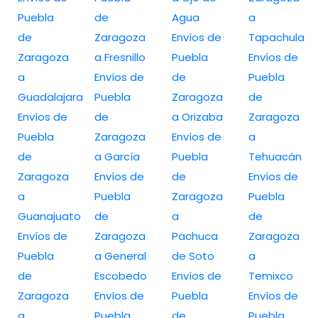
Puebla
de
Agua
a
de
Zaragoza
Envíos de
Tapachula
Zaragoza
a Fresnillo
Puebla
Envíos de
a
Envíos de
de
Puebla
Guadalajara
Puebla
Zaragoza
de
Envíos de
de
a Orizaba
Zaragoza
Puebla
Zaragoza
Envíos de
a
de
a García
Puebla
Tehuacán
Zaragoza
Envíos de
de
Envíos de
a
Puebla
Zaragoza
Puebla
Guanajuato
de
a
de
Envíos de
Zaragoza
Pachuca
Zaragoza
Puebla
a General
de Soto
a
de
Escobedo
Envíos de
Temixco
Zaragoza
Envíos de
Puebla
Envíos de
a
Puebla
de
Puebla