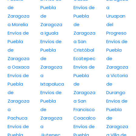
de
Puebla
Envíos de
a
Zaragoza
de
Puebla
Uruapan
a Morelia
Zaragoza
de
del
Envíos de
a Iguala
Zaragoza
Progreso
Puebla
Envíos de
a San
Envíos de
de
Puebla
Cristóbal
Puebla
Zaragoza
de
Ecatepec
de
a Oaxaca
Zaragoza
Envíos de
Zaragoza
Envíos de
a
Puebla
a Victoria
Puebla
Ixtapaluca
de
de
de
Envíos de
Zaragoza
Durango
Zaragoza
Puebla
a San
Envíos de
a
de
Francisco
Puebla
Pachuca
Zaragoza
Coacalco
de
Envíos de
a
Envíos de
Zaragoza
Puebla
Jiutepec
Puebla
a Villa de