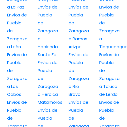
a La Paz
Envíos de
Envíos de
Envíos de
Envíos de
Puebla
Puebla
Puebla
Puebla
de
de
de
de
Zaragoza
Zaragoza
Zaragoza
Zaragoza
a
a Ramos
a
a León
Hacienda
Arizpe
Tlaquepaqu
Envíos de
Santa Fe
Envíos de
Envíos de
Puebla
Envíos de
Puebla
Puebla
de
Puebla
de
de
Zaragoza
de
Zaragoza
Zaragoza
a Los
Zaragoza
a Río
a Toluca
Cabos
a Heroica
Bravo
de Lerdo
Envíos de
Matamoros
Envíos de
Envíos de
Puebla
Envíos de
Puebla
Puebla
de
Puebla
de
de
Zaragoza
de
Zaragoza
Zaragoza