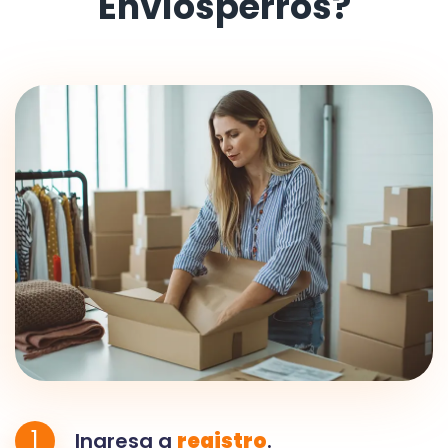
Envíosperros?
1
Ingresa a
registro
.