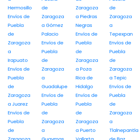
Hermosillo
de
Zaragoza
de
Envíos de
Zaragoza
a Piedras
Zaragoza
Puebla
a Gómez
Negras
a
de
Palacio
Envíos de
Tepexpan
Zaragoza
Envíos de
Puebla
Envíos de
a
Puebla
de
Puebla
Irapuato
de
Zaragoza
de
Envíos de
Zaragoza
a Poza
Zaragoza
Puebla
a
Rica de
a Tepic
de
Guadalupe
Hidalgo
Envíos de
Zaragoza
Envíos de
Envíos de
Puebla
a Juarez
Puebla
Puebla
de
Envíos de
de
de
Zaragoza
Puebla
Zaragoza
Zaragoza
a
de
a
a Puerto
Tlalnepantla
Zaragoza
Guaymas
Vallarta
de Baz