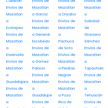
Culiacan
Envíos de
Envíos de
Envíos de
Envíos de
Mazatlan
Mazatlan
Mazatlan
Mazatlan
a García
a Orizaba
a
a
Envíos de
Envíos de
Soledad
Ecatepec
Mazatlan
Mazatlan
de
Envíos de
a General
a
Graciano
Mazatlan
Escobedo
Pachuca
Sánchez
a
Envíos de
de Soto
Envíos de
Ensenada
Mazatlan
Envíos de
Mazatlan
Envíos de
a Gómez
Mazatlan
a
Mazatlan
Palacio
a Piedras
Tapachula
a
Envíos de
Negras
Envíos de
Guadalajara
Mazatlan
Envíos de
Mazatlan
Envíos de
a
Mazatlan
a
Mazatlan
Guadalupe
a Poza
Tehuacán
a
Envíos de
Rica de
Envíos de