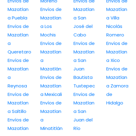
Envíos de
Moreno
Envíos de
Envíos de
Mazatlan
Envíos de
Mazatlan
Mazatlan
a Puebla
Mazatlan
a San
a Villa
Envíos de
a Los
José del
Nicolás
Mazatlan
Mochis
Cabo
Romero
a
Envíos de
Envíos de
Envíos de
Queretaro
Mazatlan
Mazatlan
Mazatlan
Envíos de
a
a San
a Xico
Mazatlan
Mazatlán
Juan
Envíos de
a
Envíos de
Bautista
Mazatlan
Reynosa
Mazatlan
Tuxtepec
a Zamora
Envíos de
a Mexicali
Envíos de
de
Mazatlan
Envíos de
Mazatlan
Hidalgo
a Saltillo
Mazatlan
a San
Envíos de
a
Juan del
Mazatlan
Minatitlán
Río