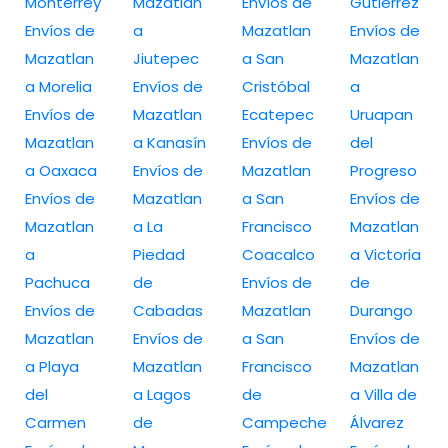
Monterrey
Mazatlan
Envíos de
Gutiérrez
Envíos de
a
Mazatlan
Envíos de
Mazatlan
Jiutepec
a San
Mazatlan
a Morelia
Envíos de
Cristóbal
a
Envíos de
Mazatlan
Ecatepec
Uruapan
Mazatlan
a Kanasín
Envíos de
del
a Oaxaca
Envíos de
Mazatlan
Progreso
Envíos de
Mazatlan
a San
Envíos de
Mazatlan
a La
Francisco
Mazatlan
a
Piedad
Coacalco
a Victoria
Pachuca
de
Envíos de
de
Envíos de
Cabadas
Mazatlan
Durango
Mazatlan
Envíos de
a San
Envíos de
a Playa
Mazatlan
Francisco
Mazatlan
del
a Lagos
de
a Villa de
Carmen
de
Campeche
Álvarez