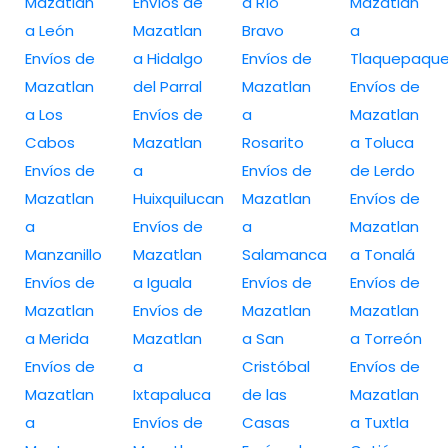
Mazatlan
Envíos de
a Río
Mazatlan
a León
Mazatlan
Bravo
a
Envíos de
a Hidalgo
Envíos de
Tlaquepaqu
Mazatlan
del Parral
Mazatlan
Envíos de
a Los
Envíos de
a
Mazatlan
Cabos
Mazatlan
Rosarito
a Toluca
Envíos de
a
Envíos de
de Lerdo
Mazatlan
Huixquilucan
Mazatlan
Envíos de
a
Envíos de
a
Mazatlan
Manzanillo
Mazatlan
Salamanca
a Tonalá
Envíos de
a Iguala
Envíos de
Envíos de
Mazatlan
Envíos de
Mazatlan
Mazatlan
a Merida
Mazatlan
a San
a Torreón
Envíos de
a
Cristóbal
Envíos de
Mazatlan
Ixtapaluca
de las
Mazatlan
a
Envíos de
Casas
a Tuxtla