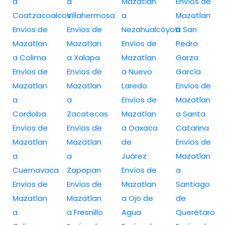
a
a
Mazatlan
Envíos de
Coatzacoalcos
Villahermosa
a
Mazatlan
Envíos de
Envíos de
Nezahualcóyotl
a San
Mazatlan
Mazatlan
Envíos de
Pedro
a Colima
a Xalapa
Mazatlan
Garza
Envíos de
Envíos de
a Nuevo
García
Mazatlan
Mazatlan
Laredo
Envíos de
a
a
Envíos de
Mazatlan
Cordoba
Zacatecas
Mazatlan
a Santa
Envíos de
Envíos de
a Oaxaca
Catarina
Mazatlan
Mazatlan
de
Envíos de
a
a
Juárez
Mazatlan
Cuernavaca
Zapopan
Envíos de
a
Envíos de
Envíos de
Mazatlan
Santiago
Mazatlan
Mazatlan
a Ojo de
de
a
a Fresnillo
Agua
Querétaro