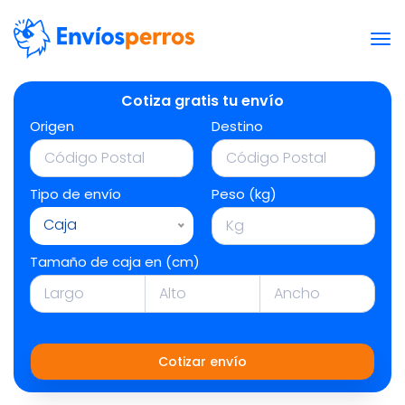
Cotiza gratis tu envío
Origen
Destino
Tipo de envío
Peso (kg)
Caja
Tamaño de caja en (cm)
Cotizar envío