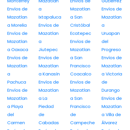
Monterrey
Mazatlan
Envíos de
Gutiérrez
Envíos de
a
Mazatlan
Envíos de
Mazatlan
Ixtapaluca
a San
Mazatlan
a Morelia
Envíos de
Cristóbal
a
Envíos de
Mazatlan
Ecatepec
Uruapan
Mazatlan
a
Envíos de
del
a Oaxaca
Jiutepec
Mazatlan
Progreso
Envíos de
Envíos de
a San
Envíos de
Mazatlan
Mazatlan
Francisco
Mazatlan
a
a Kanasín
Coacalco
a Victoria
Pachuca
Envíos de
Envíos de
de
Envíos de
Mazatlan
Mazatlan
Durango
Mazatlan
a La
a San
Envíos de
a Playa
Piedad
Francisco
Mazatlan
del
de
de
a Villa de
Carmen
Cabadas
Campeche
Álvarez