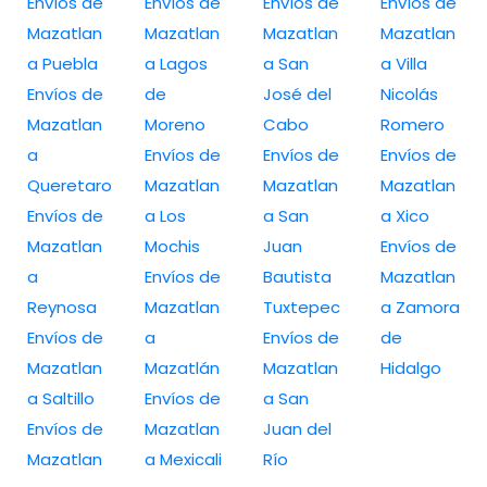
Envíos de
Envíos de
Envíos de
Envíos de
Mazatlan
Mazatlan
Mazatlan
Mazatlan
a Puebla
a Lagos
a San
a Villa
Envíos de
de
José del
Nicolás
Mazatlan
Moreno
Cabo
Romero
a
Envíos de
Envíos de
Envíos de
Queretaro
Mazatlan
Mazatlan
Mazatlan
Envíos de
a Los
a San
a Xico
Mazatlan
Mochis
Juan
Envíos de
a
Envíos de
Bautista
Mazatlan
Reynosa
Mazatlan
Tuxtepec
a Zamora
Envíos de
a
Envíos de
de
Mazatlan
Mazatlán
Mazatlan
Hidalgo
a Saltillo
Envíos de
a San
Envíos de
Mazatlan
Juan del
Mazatlan
a Mexicali
Río