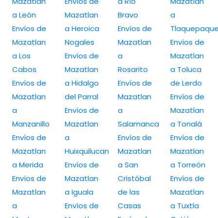
Mazatlan
Envíos de
a Río
Mazatlan
a León
Mazatlan
Bravo
a
Envíos de
a Heroica
Envíos de
Tlaquepaqu
Mazatlan
Nogales
Mazatlan
Envíos de
a Los
Envíos de
a
Mazatlan
Cabos
Mazatlan
Rosarito
a Toluca
Envíos de
a Hidalgo
Envíos de
de Lerdo
Mazatlan
del Parral
Mazatlan
Envíos de
a
Envíos de
a
Mazatlan
Manzanillo
Mazatlan
Salamanca
a Tonalá
Envíos de
a
Envíos de
Envíos de
Mazatlan
Huixquilucan
Mazatlan
Mazatlan
a Merida
Envíos de
a San
a Torreón
Envíos de
Mazatlan
Cristóbal
Envíos de
Mazatlan
a Iguala
de las
Mazatlan
a
Envíos de
Casas
a Tuxtla