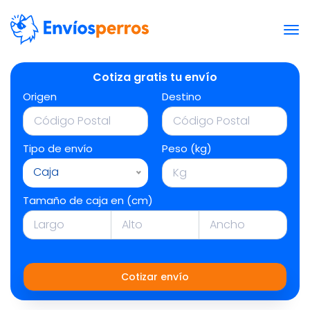
Cotiza gratis tu envío
Origen
Destino
Tipo de envío
Peso (kg)
Caja
Tamaño de caja en (cm)
Cotizar envío