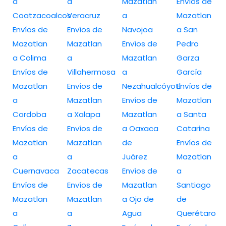
a
a
Mazatlan
Envíos de
Coatzacoalcos
Veracruz
a
Mazatlan
Envíos de
Envíos de
Navojoa
a San
Mazatlan
Mazatlan
Envíos de
Pedro
a Colima
a
Mazatlan
Garza
Envíos de
Villahermosa
a
García
Mazatlan
Envíos de
Nezahualcóyotl
Envíos de
a
Mazatlan
Envíos de
Mazatlan
Cordoba
a Xalapa
Mazatlan
a Santa
Envíos de
Envíos de
a Oaxaca
Catarina
Mazatlan
Mazatlan
de
Envíos de
a
a
Juárez
Mazatlan
Cuernavaca
Zacatecas
Envíos de
a
Envíos de
Envíos de
Mazatlan
Santiago
Mazatlan
Mazatlan
a Ojo de
de
a
a
Agua
Querétaro