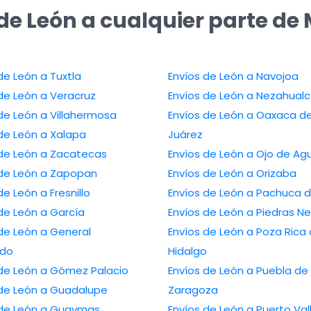
de León a cualquier parte de
de León a Tuxtla
Envíos de León a Navojoa
de León a Veracruz
Envíos de León a Nezahualc
de León a Villahermosa
Envíos de León a Oaxaca d
de León a Xalapa
Juárez
 de León a Zacatecas
Envíos de León a Ojo de Ag
 de León a Zapopan
Envíos de León a Orizaba
de León a Fresnillo
Envíos de León a Pachuca 
de León a García
Envíos de León a Piedras N
de León a General
Envíos de León a Poza Rica
edo
Hidalgo
 de León a Gómez Palacio
Envíos de León a Puebla de
 de León a Guadalupe
Zaragoza
 de León a Guaymas
Envíos de León a Puerto Val