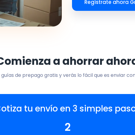
Regístrate ahora Gr
Comienza a ahorrar ahor
 guías de prepago gratis y verás lo fácil que es enviar co
otiza tu envío en 3 simples pas
2