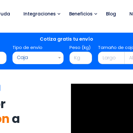
yuda
Integraciones
Beneficios
Blog
N
Cotiza gratis tu envío
Tipo de envío
Peso (kg)
Tamaño de caj
Caja
r
ón
a