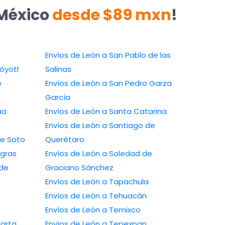
 México
desde $89 mxn
!
Envíos de León a San Pablo de las
óyotl
Salinas
e
Envíos de León a San Pedro Garza
García
ua
Envíos de León a Santa Catarina
Envíos de León a Santiago de
de Soto
Querétaro
egras
Envíos de León a Soledad de
 de
Graciano Sánchez
Envíos de León a Tapachula
Envíos de León a Tehuacán
Envíos de León a Temixco
larta
Envíos de León a Tepexpan