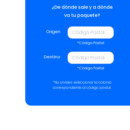
¿De dónde sale y a dónde
va tu paquete?
Origen
*Código Postal
Destino
*Código Postal
*No olvides seleccionar la colonia
correspondiente al código postal.