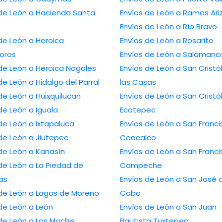
 de León a Hacienda Santa
Envíos de León a Ramos Ari
Envíos de León a Río Bravo
de León a Heroica
Envíos de León a Rosarito
oros
Envíos de León a Salamanc
de León a Heroica Nogales
Envíos de León a San Cristó
de León a Hidalgo del Parral
las Casas
de León a Huixquilucan
Envíos de León a San Cristó
de León a Iguala
Ecatepec
de León a Ixtapaluca
Envíos de León a San Franci
de León a Jiutepec
Coacalco
de León a Kanasín
Envíos de León a San Franc
de León a La Piedad de
Campeche
as
Envíos de León a San José 
 de León a Lagos de Moreno
Cabo
de León a León
Envíos de León a San Juan
de León a Los Mochis
Bautista Tuxtepec