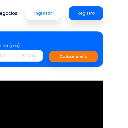
egocios
Ingresar
Registro
a en (cm)
Cotizar envío