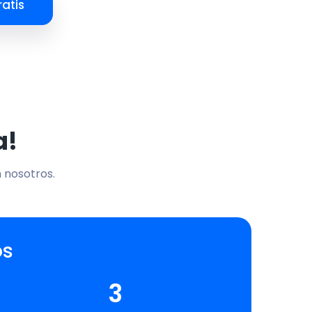
atis
a!
n nosotros.
os
3