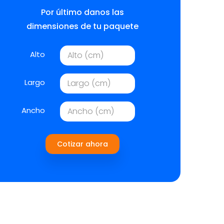
Por último danos las
dimensiones de tu paquete
Alto
Largo
Ancho
Cotizar ahora