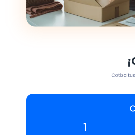
¡
Cotiza tus
C
1