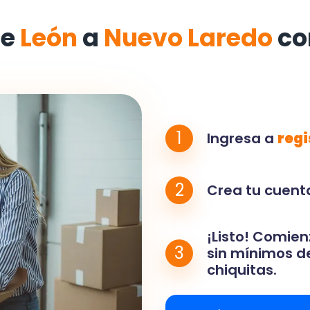
de
León
a
Nuevo Laredo
co
1
Ingresa a
regi
2
Crea tu cuenta
¡Listo! Comien
3
sin mínimos de
chiquitas.