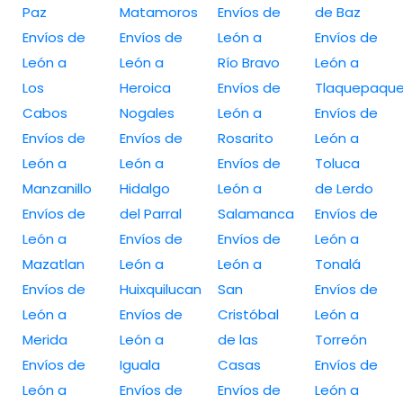
Paz
Matamoros
Envíos de
de Baz
Envíos de
Envíos de
León a
Envíos de
León a
León a
Río Bravo
León a
Los
Heroica
Envíos de
Tlaquepaqu
Cabos
Nogales
León a
Envíos de
Envíos de
Envíos de
Rosarito
León a
León a
León a
Envíos de
Toluca
Manzanillo
Hidalgo
León a
de Lerdo
Envíos de
del Parral
Salamanca
Envíos de
León a
Envíos de
Envíos de
León a
Mazatlan
León a
León a
Tonalá
Envíos de
Huixquilucan
San
Envíos de
León a
Envíos de
Cristóbal
León a
Merida
León a
de las
Torreón
Envíos de
Iguala
Casas
Envíos de
León a
Envíos de
Envíos de
León a