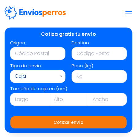
Cotiza gratis tu envío
Origen
Destino
Tipo de envío
Peso (kg)
Caja
Tamaño de caja en (cm)
Cotizar envío