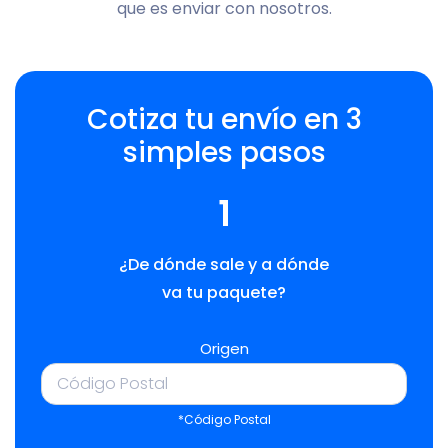
que es enviar con nosotros.
Cotiza tu envío en 3
simples pasos
1
¿De dónde sale y a dónde
va tu paquete?
Origen
*Código Postal