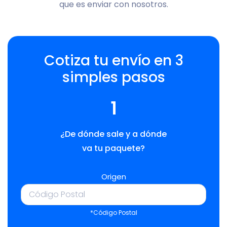
que es enviar con nosotros.
Cotiza tu envío en 3
simples pasos
1
¿De dónde sale y a dónde
va tu paquete?
Origen
*Código Postal