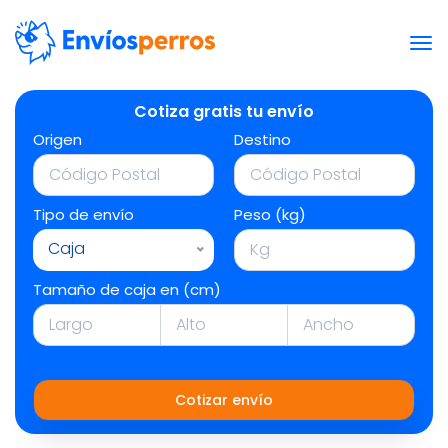
Cotiza gratis tu envío
Origen
Destino
Tipo de envío
Peso (kg)
Caja
Tamaño de caja en (cm)
Cotizar envío