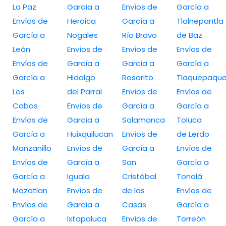
La Paz
García a
Envíos de
García a
Envíos de
Heroica
García a
Tlalnepantla
García a
Nogales
Río Bravo
de Baz
León
Envíos de
Envíos de
Envíos de
Envíos de
García a
García a
García a
García a
Hidalgo
Rosarito
Tlaquepaqu
Los
del Parral
Envíos de
Envíos de
Cabos
Envíos de
García a
García a
Envíos de
García a
Salamanca
Toluca
García a
Huixquilucan
Envíos de
de Lerdo
Manzanillo
Envíos de
García a
Envíos de
Envíos de
García a
San
García a
García a
Iguala
Cristóbal
Tonalá
Mazatlan
Envíos de
de las
Envíos de
Envíos de
García a
Casas
García a
García a
Ixtapaluca
Envíos de
Torreón