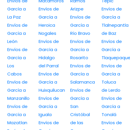
Envíos de
Matamoros
Ramos
Tepic
García a
Envíos de
Arizpe
Envíos de
La Paz
García a
Envíos de
García a
Envíos de
Heroica
García a
Tlalnepantla
García a
Nogales
Río Bravo
de Baz
León
Envíos de
Envíos de
Envíos de
Envíos de
García a
García a
García a
García a
Hidalgo
Rosarito
Tlaquepaqu
Los
del Parral
Envíos de
Envíos de
Cabos
Envíos de
García a
García a
Envíos de
García a
Salamanca
Toluca
García a
Huixquilucan
Envíos de
de Lerdo
Manzanillo
Envíos de
García a
Envíos de
Envíos de
García a
San
García a
García a
Iguala
Cristóbal
Tonalá
Mazatlan
Envíos de
de las
Envíos de