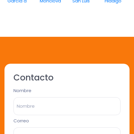
García a
Monclova
San Luis
Hidalgo
Contacto
Nombre
Correo