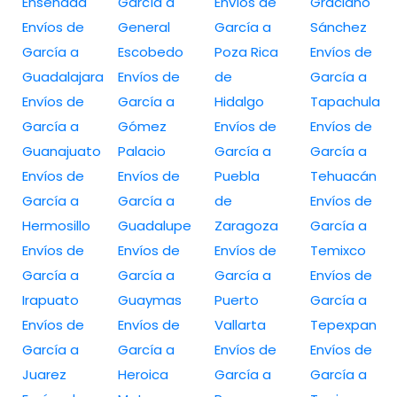
Ensenada
García a
Envíos de
Graciano
Envíos de
General
García a
Sánchez
García a
Escobedo
Poza Rica
Envíos de
Guadalajara
Envíos de
de
García a
Envíos de
García a
Hidalgo
Tapachula
García a
Gómez
Envíos de
Envíos de
Guanajuato
Palacio
García a
García a
Envíos de
Envíos de
Puebla
Tehuacán
García a
García a
de
Envíos de
Hermosillo
Guadalupe
Zaragoza
García a
Envíos de
Envíos de
Envíos de
Temixco
García a
García a
García a
Envíos de
Irapuato
Guaymas
Puerto
García a
Envíos de
Envíos de
Vallarta
Tepexpan
García a
García a
Envíos de
Envíos de
Juarez
Heroica
García a
García a