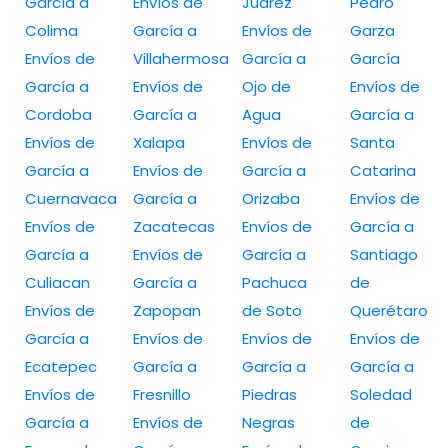
García a
Envíos de
Juárez
Pedro
Colima
García a
Envíos de
Garza
Envíos de
Villahermosa
García a
García
García a
Envíos de
Ojo de
Envíos de
Cordoba
García a
Agua
García a
Envíos de
Xalapa
Envíos de
Santa
García a
Envíos de
García a
Catarina
Cuernavaca
García a
Orizaba
Envíos de
Envíos de
Zacatecas
Envíos de
García a
García a
Envíos de
García a
Santiago
Culiacan
García a
Pachuca
de
Envíos de
Zapopan
de Soto
Querétaro
García a
Envíos de
Envíos de
Envíos de
Ecatepec
García a
García a
García a
Envíos de
Fresnillo
Piedras
Soledad
García a
Envíos de
Negras
de