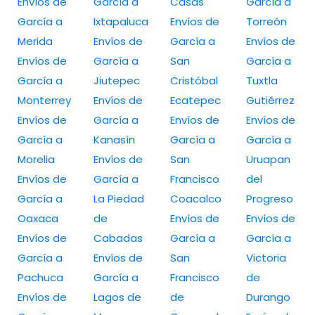
Envíos de
García a
Casas
García a
García a
Ixtapaluca
Envíos de
Torreón
Merida
Envíos de
García a
Envíos de
Envíos de
García a
San
García a
García a
Jiutepec
Cristóbal
Tuxtla
Monterrey
Envíos de
Ecatepec
Gutiérrez
Envíos de
García a
Envíos de
Envíos de
García a
Kanasín
García a
García a
Morelia
Envíos de
San
Uruapan
Envíos de
García a
Francisco
del
García a
La Piedad
Coacalco
Progreso
Oaxaca
de
Envíos de
Envíos de
Envíos de
Cabadas
García a
García a
García a
Envíos de
San
Victoria
Pachuca
García a
Francisco
de
Envíos de
Lagos de
de
Durango