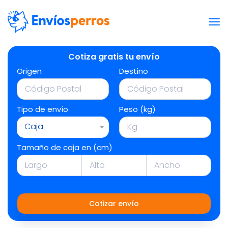
Cotiza gratis tu envío
Origen
Destino
Tipo de envío
Peso (kg)
Caja
Tamaño de caja en (cm)
Cotizar envío