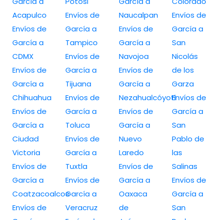
García a
Potosi
García a
Colorado
Acapulco
Envíos de
Naucalpan
Envíos de
Envíos de
García a
Envíos de
García a
García a
Tampico
García a
San
CDMX
Envíos de
Navojoa
Nicolás
Envíos de
García a
Envíos de
de los
García a
Tijuana
García a
Garza
Chihuahua
Envíos de
Nezahualcóyotl
Envíos de
Envíos de
García a
Envíos de
García a
García a
Toluca
García a
San
Ciudad
Envíos de
Nuevo
Pablo de
Victoria
García a
Laredo
las
Envíos de
Tuxtla
Envíos de
Salinas
García a
Envíos de
García a
Envíos de
Coatzacoalcos
García a
Oaxaca
García a
Envíos de
Veracruz
de
San