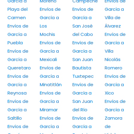
García a
Moreno
Campeche
Envíos de
Playa del
Envíos de
Envíos de
García a
Carmen
García a
García a
Villa de
Envíos de
Los
San José
Álvarez
García a
Mochis
del Cabo
Envíos de
Puebla
Envíos de
Envíos de
García a
Envíos de
García a
García a
Villa
García a
Mexicali
San Juan
Nicolás
Queretaro
Envíos de
Bautista
Romero
Envíos de
García a
Tuxtepec
Envíos de
García a
Minatitlán
Envíos de
García a
Reynosa
Envíos de
García a
Xico
Envíos de
García a
San Juan
Envíos de
García a
Miramar
del Río
García a
Saltillo
Envíos de
Envíos de
Zamora
Envíos de
García a
García a
de